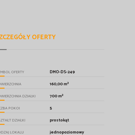
ZCZEGÓŁY OFERTY
DMO-DS-249
YMBOL OFERTY
160,00 m²
OWIERZCHNIA
700 m²
WIERZCHNIA DZIAŁKI
5
CZBA POKOI
prostokąt
ZTAŁT DZIAŁKI
jednopoziomowy
ODZAJ LOKALU