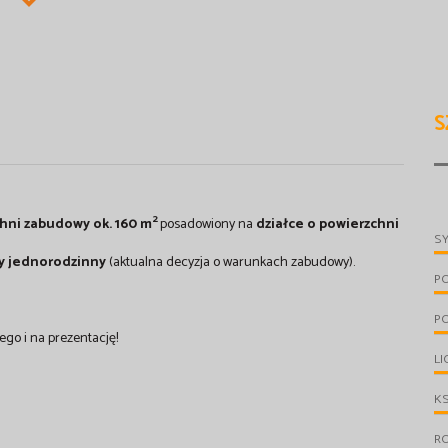
S
2
ni zabudowy ok. 160 m
posadowiony na
działce o powierzchni
S
ny jednorodzinny
(aktualna decyzja o warunkach zabudowy).
P
PO
go i na prezentację!
LI
KS
R