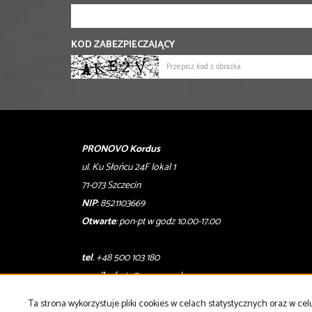
KOD ZABEZPIECZAJĄCY
PRONOVO Kordus
ul. Ku Słońcu 24F lokal 1
71-073 Szczecin
NIP
: 8521103669
Otwarte
: pon-pt w godz 10.00-17.00
tel
. +48 500 103 180
email
:
oferty@pronovo.pl
Ta strona wykorzystuje pliki cookies w celach statystycznych oraz w 
Strona główna
notatnik
Kup
Sprzedaj
Kontakt