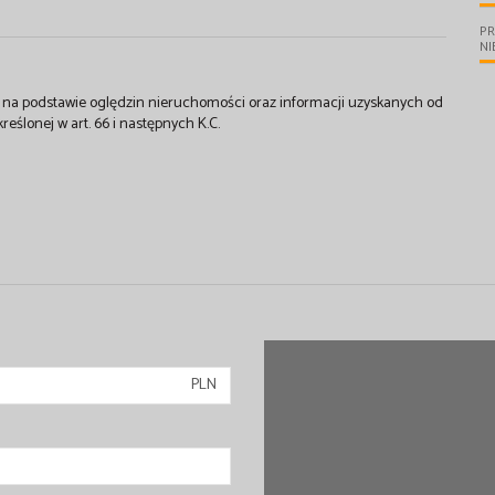
P
N
st na podstawie oględzin nieruchomości oraz informacji uzyskanych od
kreślonej w art. 66 i następnych K.C.
PLN