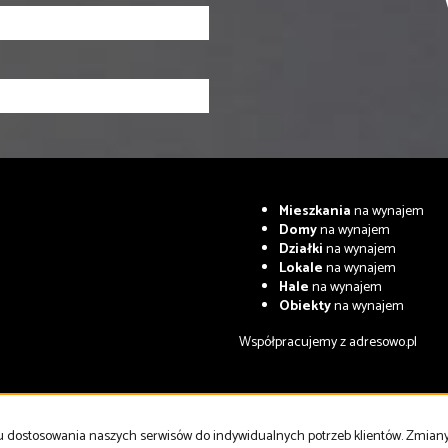
Mieszkania
na wynajem
Domy
na wynajem
Działki
na wynajem
Lokale
na wynajem
Hale
na wynajem
Obiekty
na wynajem
Współpracujemy z
adresowo.pl
celu dostosowania naszych serwisów do indywidualnych potrzeb klientów. Zmia