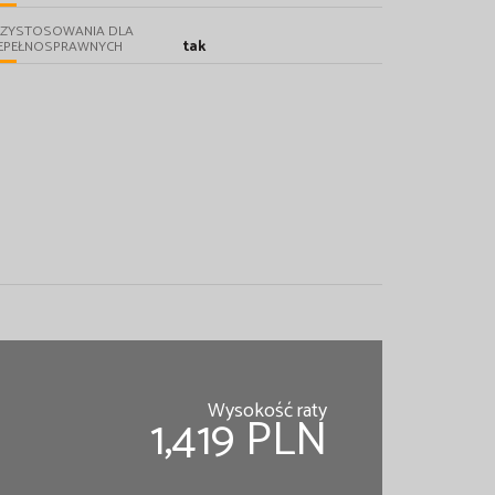
RZYSTOSOWANIA DLA
tak
IEPEŁNOSPRAWNYCH
Wysokość raty
1,419 PLN