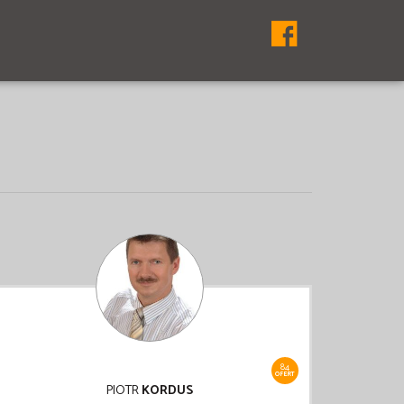
84
OFERT
PIOTR
KORDUS