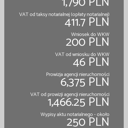
1,790 PLN
VAT od taksy notarialnej (opłaty notarialnej)
411.7 PLN
Wniosek do WKW
200 PLN
VAT od wniosku do WKW
46 PLN
Prowizja agencji nieruchomości
6,375 PLN
VAT od prowizji agencji nieruchomości
1,466.25 PLN
Wypisy aktu notarialnego - około
250 PLN