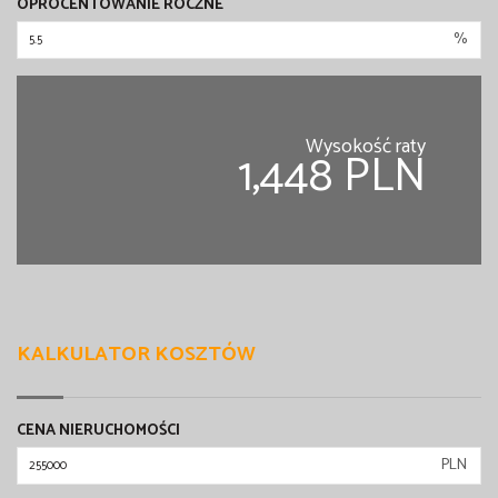
OPROCENTOWANIE ROCZNE
%
Wysokość raty
1,448 PLN
KALKULATOR KOSZTÓW
CENA NIERUCHOMOŚCI
PLN