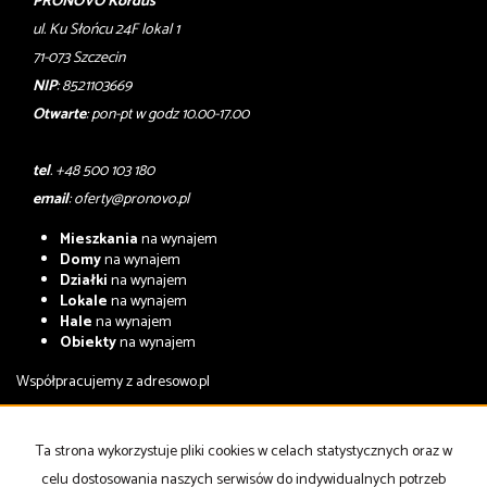
PRONOVO Kordus
ul. Ku Słońcu 24F lokal 1
71-073 Szczecin
NIP
: 8521103669
Otwarte
: pon-pt w godz 10.00-17.00
tel
. +48 500 103 180
email
:
oferty@pronovo.pl
Mieszkania
na wynajem
Domy
na wynajem
Działki
na wynajem
Lokale
na wynajem
Hale
na wynajem
Obiekty
na wynajem
Współpracujemy z
adresowo.pl
Mieszkania
na sprzedaż
Domy
na sprzedaż
Ta strona wykorzystuje pliki cookies w celach statystycznych oraz w
Działki
na sprzedaż
celu dostosowania naszych serwisów do indywidualnych potrzeb
Lokale
na sprzedaż