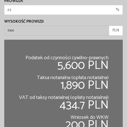
PROWIZJA
%
WYSOKOŚĆ PROWIZJI
PLN
Podatek od czynności cywilno-prawnych
5,600 PLN
Taksa notarialna (opłata notarialna)
1,890 PLN
VAT od taksy notarialnej (opłaty notarialnej)
434.7 PLN
Wniosek do WKW
200 PLN