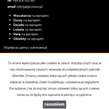
tel
. +48 500 103 180
email
:
oferty@pronovo.pl
Mieszkania
na wynajem
Domy
na wynajem
Działki
na wynajem
Lokale
na wynajem
Hale
na wynajem
Obiekty
na wynajem
Współpracujemy z
adresowo.pl
Mieszkania
na sprzedaż
Domy
na sprzedaż
Ta strona wykorzystuje pliki cookies w celach statystycznych oraz w
Działki
na sprzedaż
celu dostosowania naszych serwisów do indywidualnych potrzeb
Lokale
na sprzedaż
Hale
na sprzedaż
klientów. Zmiany ustawień dotyczących plików cookie można
Obiekty
na sprzedaż
dokonać w dowolnej chwili modyfikując ustawienia przeglądarki.
Korzystanie z tej strony bez zmian ustawień dotyczących cookies
Strona główna
notatnik
Kup
Sprzedaj
Kontakt
oznacza, że będą one zapisane w pamięci urządzenia.
rozumiem
PRONOVO Nieruchomości
Galactica Virgo
2026
Program dla biur nieruchomości