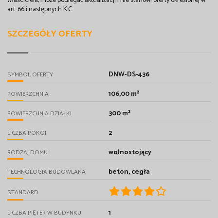
właściciela, może podlegać aktualizacji i nie stanowi oferty określonej w
art. 66 i następnych K.C.
SZCZEGÓŁY OFERTY
DNW-DS-436
SYMBOL OFERTY
106,00 m²
POWIERZCHNIA
300 m²
POWIERZCHNIA DZIAŁKI
2
LICZBA POKOI
wolnostojący
RODZAJ DOMU
beton, cegła
TECHNOLOGIA BUDOWLANA
STANDARD
1
LICZBA PIĘTER W BUDYNKU