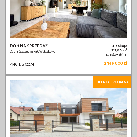
DOM NA SPRZEDAŻ
4 pokoje
2
212,00 m
Dobra (Szczecińska), Wołczkowo
2
10 136,79 zł/m
2 149 000 zł
KNG-DS-12291
OFERTA SPECJALNA