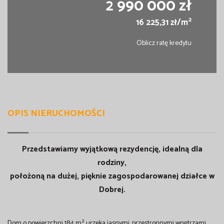
2 990 000 zł
2
16 225,31 zł/m
Oblicz ratę kredytu
OPIS NIERUCHOMOŚCI
Przedstawiamy wyjątkową rezydencję, idealną dla
rodziny,
położoną na dużej, pięknie zagospodarowanej działce w
Dobrej.
Dom o powierzchni 184 m² urzeka jasnymi, przestronnymi wnętrzami