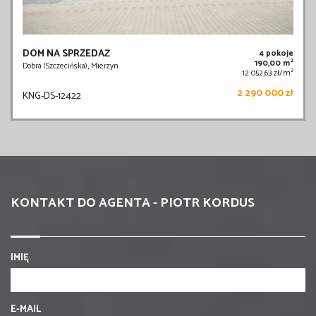
DOM NA SPRZEDAŻ
4 pokoje
2
190,00 m
Dobra (Szczecińska), Mierzyn
2
12 052,63 zł/m
2 290 000 zł
KNG-DS-12422
KONTAKT DO AGENTA - PIOTR KORDUS
IMIĘ
E-MAIL