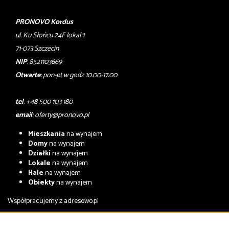
PRONOVO Kordus
ul. Ku Słońcu 24F lokal 1
71-073 Szczecin
NIP
: 8521103669
Otwarte
: pon-pt w godz 10.00-17.00
tel
. +48 500 103 180
email
:
oferty@pronovo.pl
Mieszkania
na wynajem
Domy
na wynajem
Działki
na wynajem
Lokale
na wynajem
Hale
na wynajem
Obiekty
na wynajem
Współpracujemy z
adresowo.pl
Mieszkania
na sprzedaż