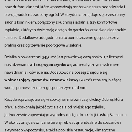
oraz dużymi oknami, które wprowadzają mnóstwo naturalnego światła i
oferują widok na zadbany ogród. W rezydencji znajduje się przestronny
salon z kominkiem, połączony z kuchnią i jadalnią, trzy komfortowe
sypialnie, z których dwie mają dostęp do garderób, oraz dwie eleganckie
łazienki. Dodatkowe udogodnienia to pomieszczenie gospodarcze z
pralnią oraz ogrzewanie podłogowe w salonie.
Działka o powierzchni 3450 m² jest prawdziwą oazą spokoju, z licznymi
nasadzeniami,
altaną wypoczynkową
, automatycznym systemem
nawadniania i oświetlenia. Dodatkowo na posesji znajduje się
wolnostojący garaż dwustanowiskowy
(70 m²) z toaletą, bieżącą
wodą i pomieszczeniem gospodarczym nad nim.
Rezydencja znajduje się w spokojnej, malowniczej okolicy Dobrej, która
oferuje doskonałą jakość życia z dala od miejskiego zgiełku,
jednocześnie zapewniając wygodny dostęp do atrakcji i usług Szczecina.
W okolicy znajdziesz liczne tereny rekreacyjne, idealne do spacerów i
aktywnego wypoczynku, a także pobliskie restauracje, klimatyczne