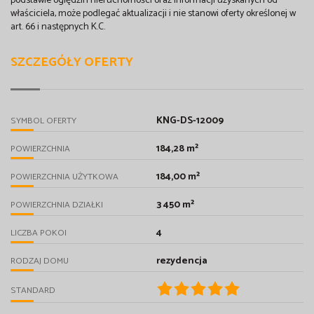
podstawie oględzin nieruchomości oraz informacji uzyskanych od
właściciela, może podlegać aktualizacji i nie stanowi oferty określonej w
art. 66 i następnych K.C.
SZCZEGÓŁY OFERTY
KNG-DS-12009
SYMBOL OFERTY
184,28 m²
POWIERZCHNIA
184,00 m²
POWIERZCHNIA UŻYTKOWA
3 450 m²
POWIERZCHNIA DZIAŁKI
4
LICZBA POKOI
rezydencja
RODZAJ DOMU
STANDARD