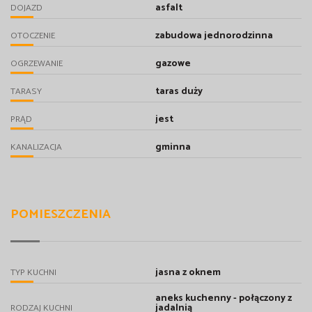
asfalt
DOJAZD
zabudowa jednorodzinna
OTOCZENIE
gazowe
OGRZEWANIE
taras duży
TARASY
jest
PRĄD
gminna
KANALIZACJA
POMIESZCZENIA
jasna z oknem
TYP KUCHNI
aneks kuchenny - połączony z
jadalnią
RODZAJ KUCHNI