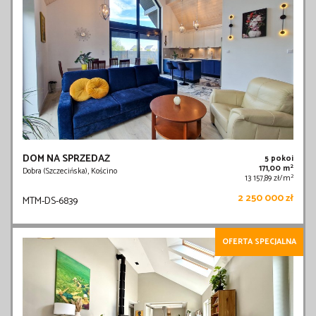
DOM NA SPRZEDAŻ
5 pokoi
2
171,00 m
Dobra (Szczecińska), Kościno
2
13 157,89 zł/m
2 250 000 zł
MTM-DS-6839
OFERTA SPECJALNA