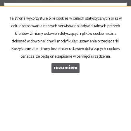
Ta strona wykorzystuje pliki cookies w celach statystycznych oraz w
celu dostosowania naszych serwisów do indywidualnych potrzeb
klientów. Zmiany ustawień dotyczących plików cookie można
dokonać w dowolnej chwili modyfikując ustawienia przeglądarki.
Korzystanie z tej strony bez zmian ustawień dotyczących cookies
oznacza, że będą one zapisane w pamięci urządzenia.
rozumiem
PRONOVO Kordus
ul. Ku Słońcu 24F lokal 1
71-073 Szczecin
NIP
: 8521103669
Otwarte
: pon-pt w godz 10.00-17.00
tel
. +48 500 103 180