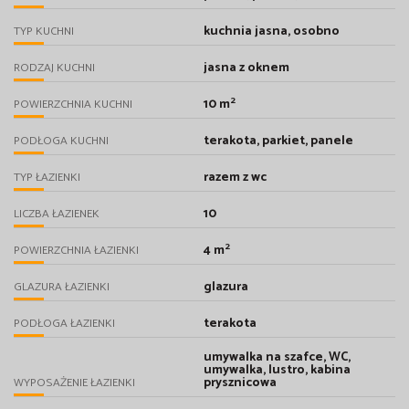
kuchnia jasna, osobno
TYP KUCHNI
jasna z oknem
RODZAJ KUCHNI
2
10 m
POWIERZCHNIA KUCHNI
terakota, parkiet, panele
PODŁOGA KUCHNI
razem z wc
TYP ŁAZIENKI
10
LICZBA ŁAZIENEK
2
4 m
POWIERZCHNIA ŁAZIENKI
glazura
GLAZURA ŁAZIENKI
terakota
PODŁOGA ŁAZIENKI
umywalka na szafce, WC,
umywalka, lustro, kabina
prysznicowa
WYPOSAŻENIE ŁAZIENKI