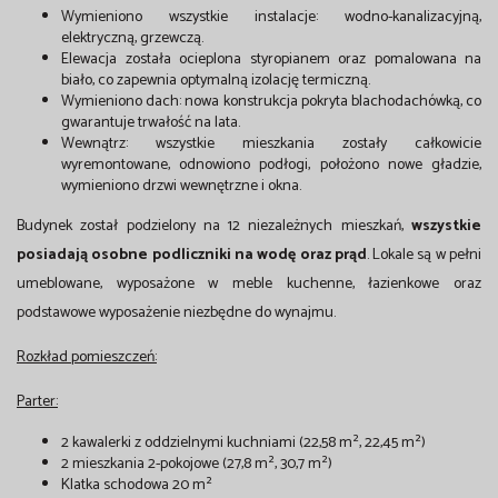
Wymieniono wszystkie instalacje: wodno-kanalizacyjną,
elektryczną, grzewczą.
Elewacja została ocieplona styropianem oraz pomalowana na
biało, co zapewnia optymalną izolację termiczną.
Wymieniono dach: nowa konstrukcja pokryta blachodachówką, co
gwarantuje trwałość na lata.
Wewnątrz: wszystkie mieszkania zostały całkowicie
wyremontowane, odnowiono podłogi, położono nowe gładzie,
wymieniono drzwi wewnętrzne i okna.
Budynek został podzielony na 12 niezależnych mieszkań,
wszystkie
posiadają osobne podliczniki na wodę oraz prąd
. Lokale są w pełni
umeblowane, wyposażone w meble kuchenne, łazienkowe oraz
podstawowe wyposażenie niezbędne do wynajmu.
Rozkład pomieszczeń:
Parter:
2 kawalerki z oddzielnymi kuchniami (22,58 m², 22,45 m²)
2 mieszkania 2-pokojowe (27,8 m², 30,7 m²)
Klatka schodowa 20 m²