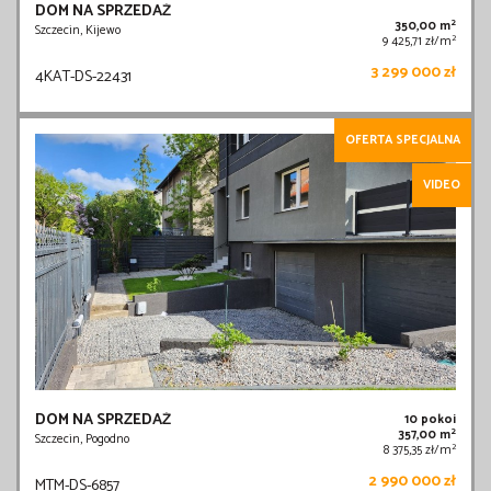
DOM NA SPRZEDAŻ
2
350,00 m
Szczecin, Kijewo
2
9 425,71 zł/m
3 299 000 zł
4KAT-DS-22431
OFERTA SPECJALNA
VIDEO
DOM NA SPRZEDAŻ
10 pokoi
2
357,00 m
Szczecin, Pogodno
2
8 375,35 zł/m
2 990 000 zł
MTM-DS-6857