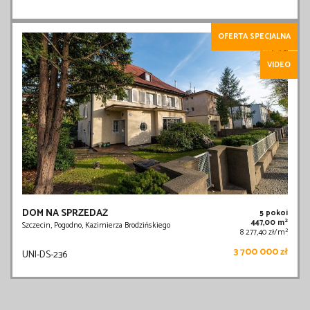
OFERTA SPECJALNA
VIDEO
DOM NA SPRZEDAŻ
5 pokoi
2
447,00 m
Szczecin, Pogodno, Kazimierza Brodzińskiego
2
8 277,40 zł/m
3 700 000 zł
UNI-DS-236