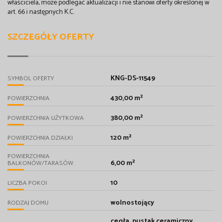
właściciela, może podlegać aktualizacji i nie stanowi oferty określonej w
art. 66 i następnych K.C.
SZCZEGÓŁY OFERTY
KNG-DS-11549
SYMBOL OFERTY
430,00 m²
POWIERZCHNIA
380,00 m²
POWIERZCHNIA UŻYTKOWA
120 m²
POWIERZCHNIA DZIAŁKI
POWIERZCHNIA
6,00 m²
BALKONÓW/TARASÓW
10
LICZBA POKOI
wolnostojący
RODZAJ DOMU
cegła, pustak ceramiczny