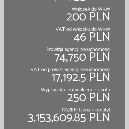
Wniosek do WKW
200 PLN
VAT od wniosku do WKW
46 PLN
Prowizja agencji nieruchomości
74,750 PLN
VAT od prowizji agencji nieruchomości
17,192.5 PLN
Wypisy aktu notarialnego - około
250 PLN
RAZEM (cena + opłaty)
3,153,609.85 PLN