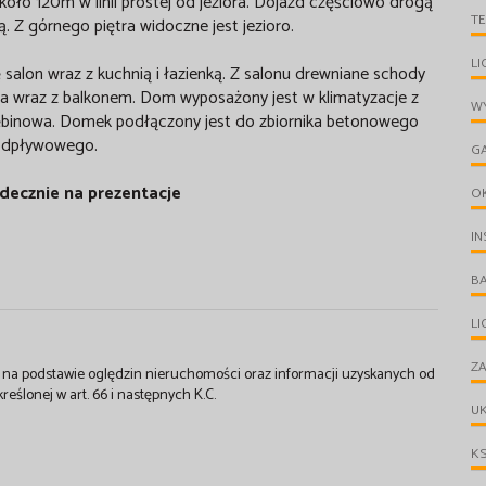
oło 120m w linii prostej od jeziora. Dojazd częściowo drogą
T
. Z górnego piętra widoczne jest jezioro.
LI
salon wraz z kuchnią i łazienką. Z salonu drewniane schody
nia wraz z balkonem. Dom wyposażony jest w klimatyzacje z
WY
głębinowa. Domek podłączony jest do zbiornika betonowego
odpływowego.
G
decznie na prezentacje
O
IN
B
L
ZA
st na podstawie oględzin nieruchomości oraz informacji uzyskanych od
kreślonej w art. 66 i następnych K.C.
UK
KS