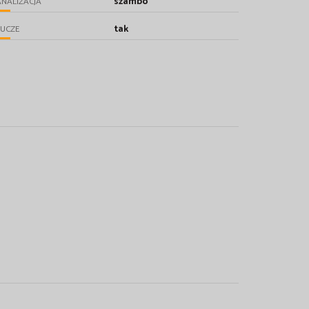
szambo
NALIZACJA
tak
UCZE