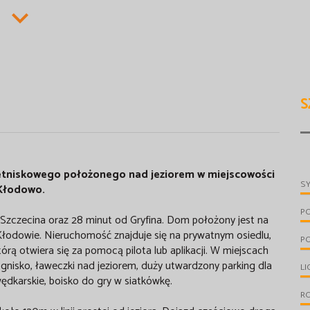
S
letniskowego położonego nad jeziorem w miejscowości
S
Kłodowo.
P
Szczecina oraz 28 minut od Gryfina. Dom położony jest na
Kłodowie. Nieruchomość znajduje się na prywatnym osiedlu,
PO
órą otwiera się za pomocą pilota lub aplikacji. W miejscach
gnisko, ławeczki nad jeziorem, duży utwardzony parking dla
LI
ędkarskie, boisko do gry w siatkówkę.
R