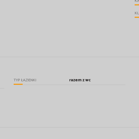
KA
KL
razem z wc
TYP ŁAZIENKI