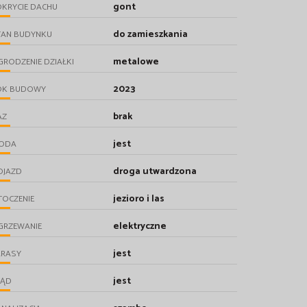
gont
KRYCIE DACHU
do zamieszkania
TAN BUDYNKU
metalowe
RODZENIE DZIAŁKI
2023
OK BUDOWY
brak
AZ
jest
ODA
droga utwardzona
OJAZD
jezioro i las
TOCZENIE
elektryczne
GRZEWANIE
jest
ARASY
jest
RĄD