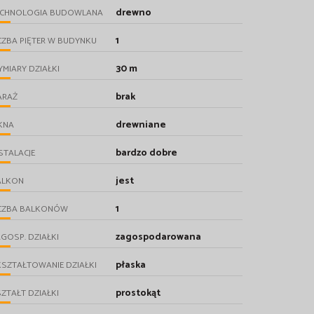
drewno
ECHNOLOGIA BUDOWLANA
1
CZBA PIĘTER W BUDYNKU
30 m
MIARY DZIAŁKI
brak
ARAŻ
drewniane
KNA
bardzo dobre
STALACJE
jest
ALKON
1
ICZBA BALKONÓW
zagospodarowana
GOSP. DZIAŁKI
płaska
SZTAŁTOWANIE DZIAŁKI
prostokąt
ZTAŁT DZIAŁKI