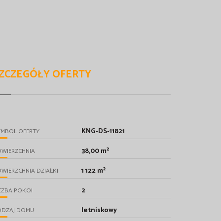
ZCZEGÓŁY OFERTY
KNG-DS-11821
YMBOL OFERTY
38,00 m²
OWIERZCHNIA
1 122 m²
WIERZCHNIA DZIAŁKI
2
CZBA POKOI
letniskowy
ODZAJ DOMU