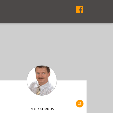
84
OFERT
PIOTR
KORDUS