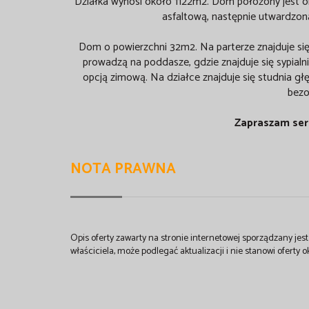
Działka wynosi około 1122m2. Dom położony jest ok
asfaltową, następnie utwardzoną
Dom o powierzchni 32m2. Na parterze znajduje się 
prowadzą na poddasze, gdzie znajduje się sypial
opcją zimową. Na działce znajduje się studnia 
bez
Zapraszam ser
NOTA PRAWNA
Opis oferty zawarty na stronie internetowej sporządzany je
właściciela, może podlegać aktualizacji i nie stanowi oferty o