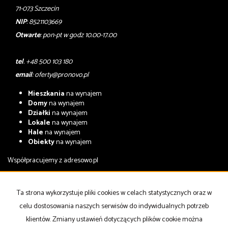
71-073 Szczecin
NIP
: 8521103669
Otwarte
: pon-pt w godz 10.00-17.00
tel
. +48 500 103 180
email
:
oferty@pronovo.pl
Mieszkania
na wynajem
Domy
na wynajem
Działki
na wynajem
Lokale
na wynajem
Hale
na wynajem
Obiekty
na wynajem
Współpracujemy z
adresowo.pl
Mieszkania
na sprzedaż
Domy
na sprzedaż
Ta strona wykorzystuje pliki cookies w celach statystycznych oraz w
Działki
na sprzedaż
celu dostosowania naszych serwisów do indywidualnych potrzeb
Lokale
na sprzedaż
Hale
na sprzedaż
klientów. Zmiany ustawień dotyczących plików cookie można
Obiekty
na sprzedaż