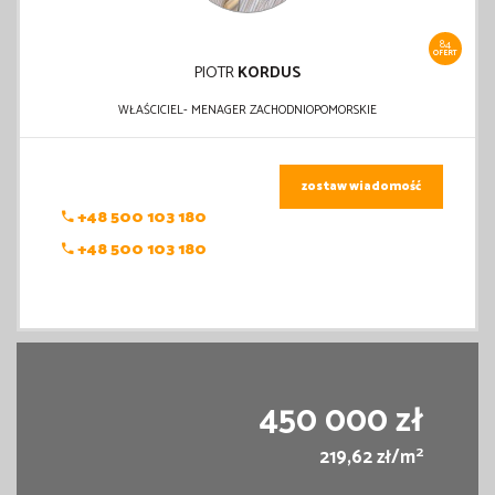
84
OFERT
PIOTR
KORDUS
WŁAŚCICIEL- MENAGER ZACHODNIOPOMORSKIE
zostaw wiadomość
+48 500 103 180
+48 500 103 180
450 000 zł
2
219,62 zł/m