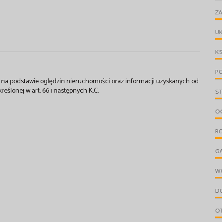
ZA
UK
KS
PO
st na podstawie oględzin nieruchomości oraz informacji uzyskanych od
kreślonej w art. 66 i następnych K.C.
S
OG
R
G
W
D
O