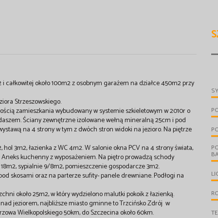
S
 i całkowitej około 100m2 z osobnym garażem na działce 450m2 przy
S
eziora Strzeszowskiego.
P
wością zamieszkania wybudowany w systemie szkieletowym w 2010r o
aszem. Ściany zewnętrzne izolowane wełną mineralną 25cm i pod
awą na 4 strony w tym z dwóch stron widoki na jezioro. Na piętrze
PO
ol 3m2, łazienka z WC 4m2. W salonie okna PCV na 4 strony świata,
P
B
cja. Aneks kuchenny z wyposażeniem. Na piętro prowadzą schody
 18m2, sypialnie 9/8m2, pomieszczenie gospodarcze 3m2.
LI
pod skosami oraz na parterze sufity- panele drewniane. Podłogi na
.
R
chni około 25m2, w który wydzielono malutki pokoik z łazienką.
nad jeziorem, najbliższe miasto gminne to Trzcińsko Zdrój w
orzowa Wielkopolskiego 50km, do Szczecina około 60km.
T