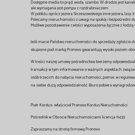
Dostępne media to prąd, woda, szambo. W drodze jest kanali
ale wymagana jest pompa z rozdrabniaczem.
W pobliżu oprócz jeziora Strzeszowskiego inne jeziora, lasy. In
Polecamy nieruchomości z uwagi na spokój i bezpośredni dos
Możliwe pozostawienie całości wyposażenia łącznie z łodzią
Jeśli macie Państwo nieruchomości do sprzedaży zgłoście d
skupione pod marką Pronovo gwarantują wysoki poziom obsłu
W treści naszej umowy pośrednictwa bierzemy odpowiedzial
transakcji w tym informowanie o ważnych aspektach związ
osób trzecich do nabycia nieruchomości, pomoc w regulow
na siebie dużą odpowiedzialność. Biuro pobiera wynagrodzen
Piotr Kordus- właściciel Pronovo Kordus Nieruchomości
Pośrednik w Obrocie Nieruchomościami licencja 11433
Zapraszamy na stronę firmową Pronovo