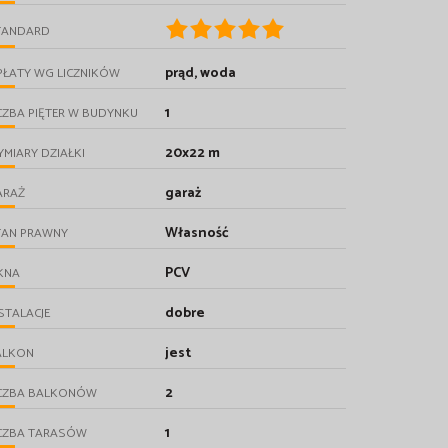
TANDARD
prąd, woda
PŁATY WG LICZNIKÓW
1
CZBA PIĘTER W BUDYNKU
20x22 m
MIARY DZIAŁKI
garaż
ARAŻ
Własność
TAN PRAWNY
PCV
KNA
dobre
STALACJE
jest
ALKON
2
ICZBA BALKONÓW
1
ICZBA TARASÓW