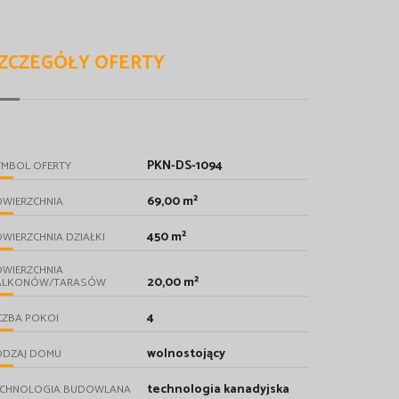
ZCZEGÓŁY OFERTY
PKN-DS-1094
YMBOL OFERTY
69,00 m²
OWIERZCHNIA
450 m²
WIERZCHNIA DZIAŁKI
OWIERZCHNIA
20,00 m²
ALKONÓW/TARASÓW
4
CZBA POKOI
wolnostojący
ODZAJ DOMU
technologia kanadyjska
ECHNOLOGIA BUDOWLANA