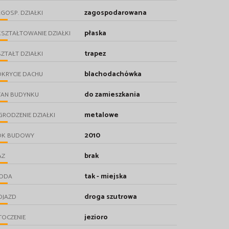
zagospodarowana
GOSP. DZIAŁKI
płaska
SZTAŁTOWANIE DZIAŁKI
trapez
ZTAŁT DZIAŁKI
blachodachówka
KRYCIE DACHU
do zamieszkania
TAN BUDYNKU
metalowe
RODZENIE DZIAŁKI
2010
OK BUDOWY
brak
AZ
tak - miejska
ODA
droga szutrowa
OJAZD
jezioro
TOCZENIE