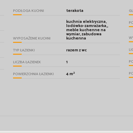
terakota
PODŁOGA KUCHNI
GL
kuchnia elektryczna,
PO
lodówko-zamrażarka,,
meble kuchenne na
wymiar, zabudowa
WY
kuchenna
WYPOSAŻENIE KUCHNI
LI
razem z wc
TYP ŁAZIENKI
P
1
LICZBA ŁAZIENEK
2
P
4 m
POWIERZCHNIA ŁAZIENKI