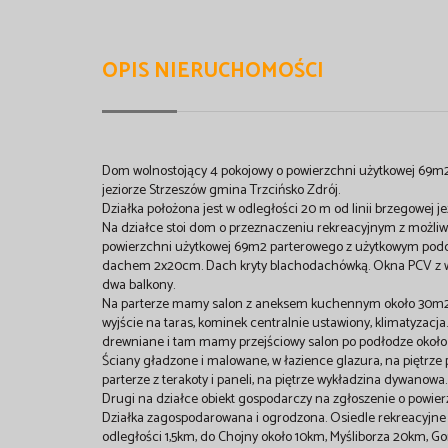
OPIS NIERUCHOMOŚCI
Dom wolnostojący 4 pokojowy o powierzchni użytkowej 69m2
jeziorze Strzeszów gmina Trzcińsko Zdrój.
Działka położona jest w odległości 20 m od linii brzegowej j
Na działce stoi dom o przeznaczeniu rekreacyjnym z możli
powierzchni użytkowej 69m2 parterowego z użytkowym podd
dachem 2x20cm. Dach kryty blachodachówką. Okna PCV z wyst
dwa balkony.
Na parterze mamy salon z aneksem kuchennym około 30m2, h
wyjście na taras, kominek centralnie ustawiony, klimatyza
drewniane i tam mamy przejściowy salon po podłodze około
Ściany gładzone i malowane, w łazience glazura, na piętrze 
parterze z terakoty i paneli, na piętrze wykładzina dywanowa
Drugi na działce obiekt gospodarczy na zgłoszenie o powierz
Działka zagospodarowana i ogrodzona. Osiedle rekreacyjne 
odległości 1,5km, do Chojny około 10km, Myśliborza 20km, G