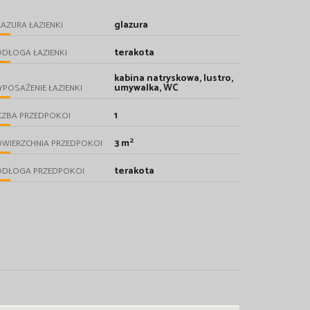
glazura
AZURA ŁAZIENKI
terakota
DŁOGA ŁAZIENKI
kabina natryskowa, lustro,
umywalka, WC
POSAŻENIE ŁAZIENKI
1
CZBA PRZEDPOKOI
2
3 m
OWIERZCHNIA PRZEDPOKOI
terakota
ODŁOGA PRZEDPOKOI