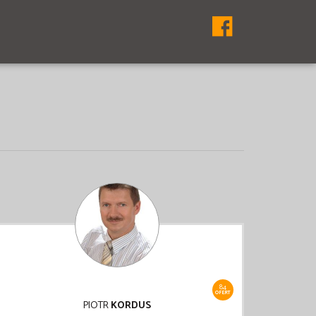
84
OFERT
PIOTR
KORDUS