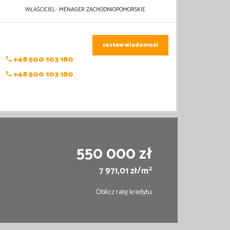
WŁAŚCICIEL- MENAGER ZACHODNIOPOMORSKIE
zostaw wiadomość
+48 500 103 180
+48 500 103 180
550 000 zł
2
7 971,01 zł/m
Oblicz ratę kredytu