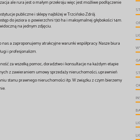
zacja ale rura jest o małym przekroju więc jest możliwe podłączenie
S
stytucje publiczne i sklepy najbliżej w Trzcińsko Zdrój.
tęp do jeziora o ;powierzchni 130 ha i maksymalnej głębokości 14m.
O
 widoczną na jednym zdjęciu.
LI
o nas a zaproponujemy atrakcyjne warunki współpracy. Nasze biura
WY
gi i profesjonalizm.
G
ność za wszelką pomoc, doradztwo i konsultacje na każdym etapie
anych z zawieraniem umowy sprzedaży nieruchomości, uprawnień
S
aniu stanu prawnego nieruchomości itp. W związku z czym bierzemy
O
ie.
IN
B
L
L