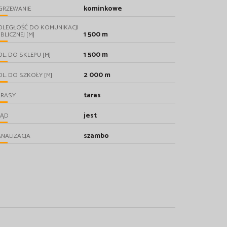
kominkowe
GRZEWANIE
DLEGŁOŚĆ DO KOMUNIKACJI
1 500 m
BLICZNEJ [M]
1 500 m
L. DO SKLEPU [M]
2 000 m
L. DO SZKOŁY [M]
taras
ARASY
jest
RĄD
szambo
NALIZACJA