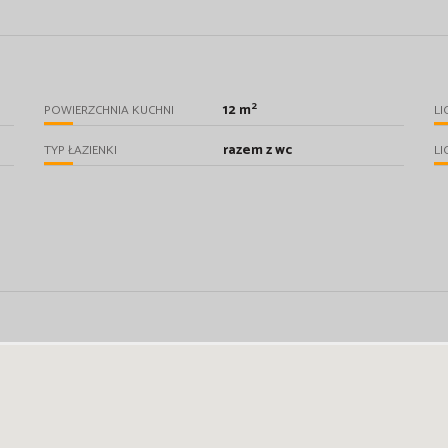
2
12 m
POWIERZCHNIA KUCHNI
LI
razem z wc
TYP ŁAZIENKI
LI