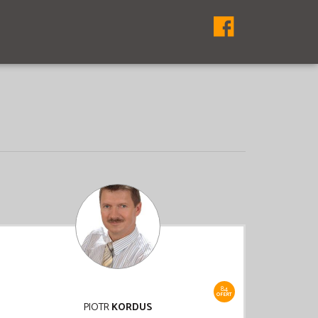
84
OFERT
PIOTR
KORDUS