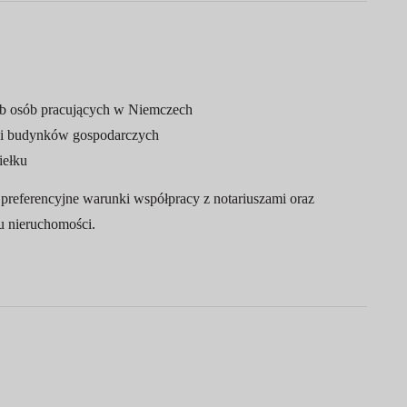
lub osób pracujących w Niemczech
cji budynków gospodarczych
iełku
referencyjne warunki współpracy z notariuszami oraz
u nieruchomości.