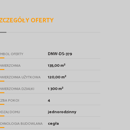
ZCZEGÓŁY OFERTY
DNW-DS-379
YMBOL OFERTY
135,00 m²
OWIERZCHNIA
120,00 m²
OWIERZCHNIA UŻYTKOWA
1 300 m²
WIERZCHNIA DZIAŁKI
4
CZBA POKOI
jednorodzinny
ODZAJ DOMU
cegła
ECHNOLOGIA BUDOWLANA