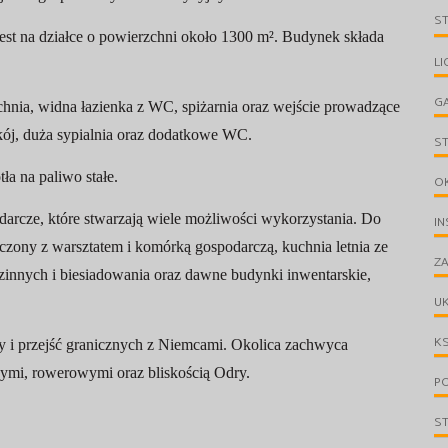
S
t na działce o powierzchni około 1300 m². Budynek składa
LI
G
uchnia, widna łazienka z WC, spiżarnia oraz wejście prowadzące
okój, duża sypialnia oraz dodatkowe WC.
S
ła na paliwo stałe.
O
arcze, które stwarzają wiele możliwości wykorzystania. Do
IN
ączony z warsztatem i komórką gospodarczą, kuchnia letnia ze
ZA
zinnych i biesiadowania oraz dawne budynki inwentarskie,
UK
KS
y i przejść granicznych z Niemcami. Okolica zachwyca
ymi, rowerowymi oraz bliskością Odry.
PO
S