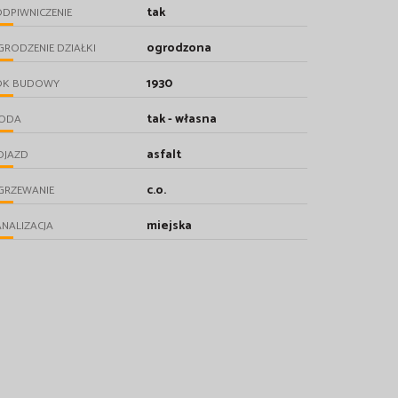
tak
DPIWNICZENIE
ogrodzona
RODZENIE DZIAŁKI
1930
OK BUDOWY
tak - własna
ODA
asfalt
OJAZD
c.o.
GRZEWANIE
miejska
NALIZACJA