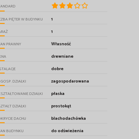
TANDARD
1
CZBA PIĘTER W BUDYNKU
1
ARAŻ
Własność
TAN PRAWNY
drewniane
KNA
dobre
STALACJE
zagospodarowana
GOSP. DZIAŁKI
płaska
SZTAŁTOWANIE DZIAŁKI
prostokąt
ZTAŁT DZIAŁKI
blachodachówka
KRYCIE DACHU
do odświeżenia
TAN BUDYNKU