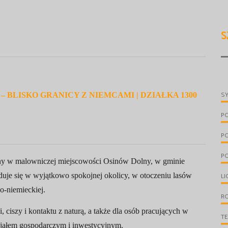
S
S
 BLISKO GRANICY Z NIEMCAMI | DZIAŁKA 1300
P
P
PO
ny w malowniczej miejscowości Osinów Dolny, w gminie
je się w wyjątkowo spokojnej okolicy, w otoczeniu lasów
LI
o-niemieckiej.
R
, ciszy i kontaktu z naturą, a także dla osób pracujących w
T
jałem gospodarczym i inwestycyjnym.