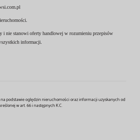
si.com.pl
ieruchomości.
ny i nie stanowi oferty handlowej w rozumieniu przepisów
zystkich informacji.
st na podstawie oględzin nieruchomości oraz informacji uzyskanych od
kreślonej w art. 66 i następnych K.C.