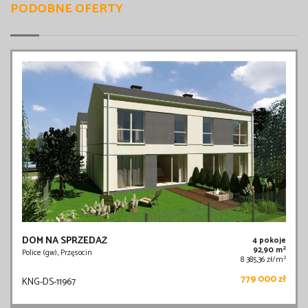
PODOBNE OFERTY
DOM NA SPRZEDAŻ
4 pokoje
2
92,90 m
Police (gw), Przęsocin
2
8 385,36 zł/m
779 000 zł
KNG-DS-11967