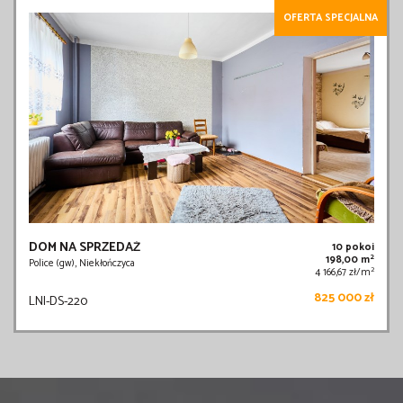
OFERTA SPECJALNA
DOM NA SPRZEDAŻ
10 pokoi
2
198,00 m
Police (gw), Niekłończyca
2
4 166,67 zł/m
825 000 zł
LNI-DS-220