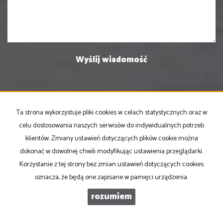
Ta strona wykorzystuje pliki cookies w celach statystycznych oraz w
PRONOVO Kordus
celu dostosowania naszych serwisów do indywidualnych potrzeb
ul. Ku Słońcu 24F lokal 1
klientów. Zmiany ustawień dotyczących plików cookie można
71-073 Szczecin
dokonać w dowolnej chwili modyfikując ustawienia przeglądarki.
NIP
: 8521103669
Korzystanie z tej strony bez zmian ustawień dotyczących cookies
Otwarte
: pon-pt w godz 10.00-17.00
oznacza, że będą one zapisane w pamięci urządzenia.
rozumiem
tel
. +48 500 103 180
email
:
oferty@pronovo.pl