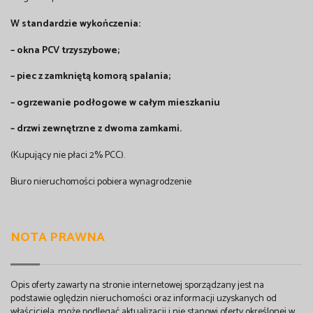
W standardzie wykończenia:
– okna PCV trzyszybowe;
– piec z zamkniętą komorą spalania;
– ogrzewanie podłogowe w całym mieszkaniu
– drzwi zewnętrzne z dwoma zamkami.
(Kupujący nie płaci 2% PCC).
Biuro nieruchomości pobiera wynagrodzenie
NOTA PRAWNA
Opis oferty zawarty na stronie internetowej sporządzany jest na
podstawie oględzin nieruchomości oraz informacji uzyskanych od
właściciela, może podlegać aktualizacji i nie stanowi oferty określonej w