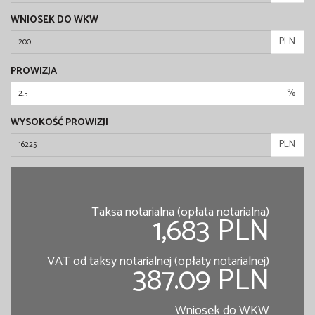
WNIOSEK DO WKW
PLN
PROWIZJA
%
WYSOKOŚĆ PROWIZJI
PLN
Taksa notarialna (opłata notarialna)
1,683 PLN
VAT od taksy notarialnej (opłaty notarialnej)
387.09 PLN
Wniosek do WKW