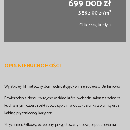
699 000 zł
2
5 592,00 zł/m
Oblicz ratę kredytu
OPIS NIERUCHOMOŚCI
Wyjątkowy, klimatyczny dom wolnostojący w miejscowości Berkanowo
Powierzchnia domu to 125m2 w skład której wchodzi salon z aneksem
kuchennym, cztery rozkładowe sypialnie, duża łazienka z wanną oraz
kabiną prysznicową, korytarz
Strych nieużytkowy, ocieplony, przygotowany do zagospodarowania