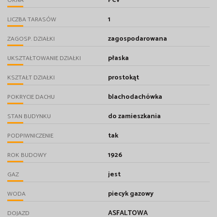
PCV
OKNA
1
LICZBA TARASÓW
zagospodarowana
ZAGOSP. DZIAŁKI
płaska
UKSZTAŁTOWANIE DZIAŁKI
prostokąt
KSZTAŁT DZIAŁKI
blachodachówka
POKRYCIE DACHU
do zamieszkania
STAN BUDYNKU
tak
PODPIWNICZENIE
1926
ROK BUDOWY
jest
GAZ
piecyk gazowy
WODA
ASFALTOWA
DOJAZD