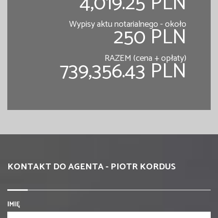
4,019.25 PLN
Wypisy aktu notarialnego - około
250 PLN
RAZEM (cena + opłaty)
739,356.43 PLN
KONTAKT DO AGENTA - PIOTR KORDUS
IMIĘ