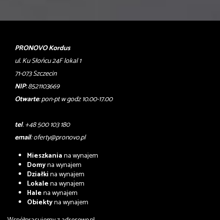
PRONOVO Kordus
ul. Ku Słońcu 24F lokal 1
71-073 Szczecin
NIP
: 8521103669
Otwarte
: pon-pt w godz 10.00-17.00
tel
. +48 500 103 180
email
:
oferty@pronovo.pl
Mieszkania
na wynajem
Domy
na wynajem
Działki
na wynajem
Lokale
na wynajem
Hale
na wynajem
Obiekty
na wynajem