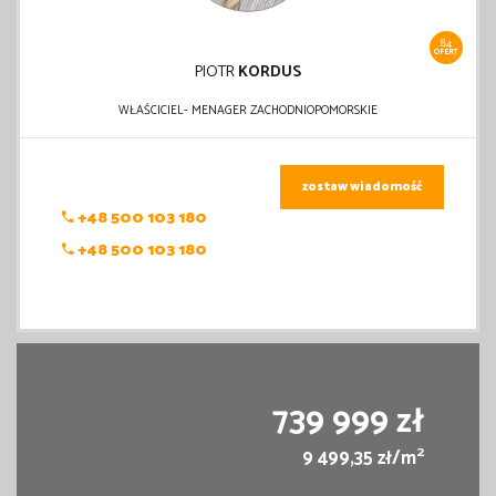
84
OFERT
PIOTR
KORDUS
WŁAŚCICIEL- MENAGER ZACHODNIOPOMORSKIE
zostaw wiadomość
+48 500 103 180
+48 500 103 180
739 999 zł
2
9 499,35 zł/m