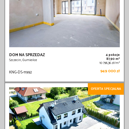
DOM NA SPRZEDAŻ
4 pokoje
2
87,90 m
Szczecin, Gumieńce
2
10 796,36 zł/m
949 000 zł
KNG-DS-11992
OFERTA SPECJALNA