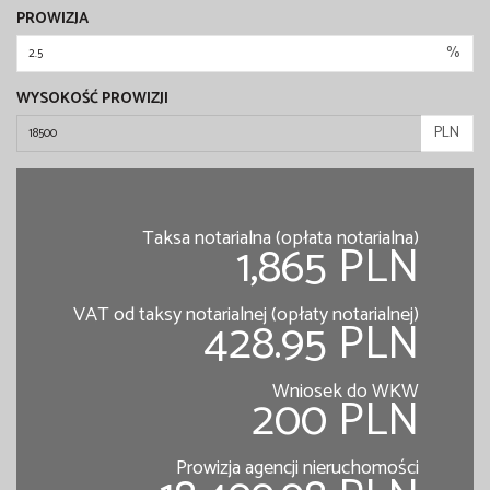
PROWIZJA
%
WYSOKOŚĆ PROWIZJI
PLN
Taksa notarialna (opłata notarialna)
1,865 PLN
VAT od taksy notarialnej (opłaty notarialnej)
428.95 PLN
Wniosek do WKW
200 PLN
Prowizja agencji nieruchomości