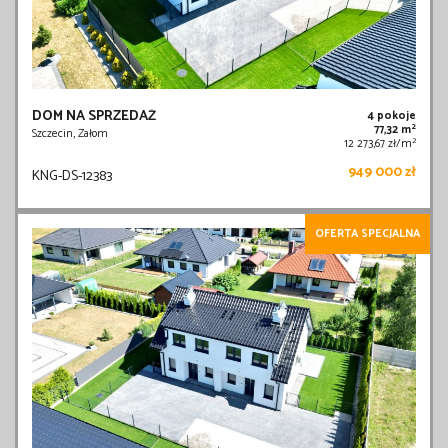
DOM NA SPRZEDAŻ
4 pokoje
2
77,32 m
Szczecin, Załom
2
12 273,67 zł/m
949 000 zł
KNG-DS-12383
OFERTA SPECJALNA