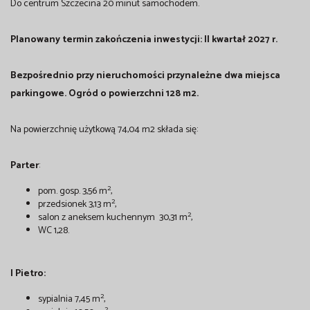
Do centrum Szczecina 20 minut samochodem.
Planowany termin zakończenia inwestycji: II kwartał 2027 r.
Bezpośrednio przy nieruchomości przynależne dwa miejsca
parkingowe. Ogród o powierzchni 128 m2.
Na powierzchnię użytkową 74,04 m2 składa się:
Parter
:
2
pom. gosp. 3,56 m
,
2
przedsionek 3,13 m
,
2
salon z aneksem kuchennym 30,31 m
,
WC 1,28.
I Pietro:
2
sypialnia 7,45 m
,
2