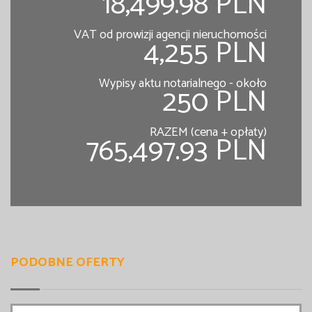
18,499.98 PLN
VAT od prowizji agencji nieruchomości
4,255 PLN
Wypisy aktu notarialnego - około
250 PLN
RAZEM (cena + opłaty)
765,497.93 PLN
PODOBNE OFERTY