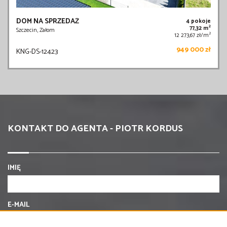
DOM NA SPRZEDAŻ
4 pokoje
2
77,32 m
Szczecin, Załom
2
12 273,67 zł/m
949 000 zł
KNG-DS-12423
KONTAKT DO AGENTA - PIOTR KORDUS
IMIĘ
E-MAIL