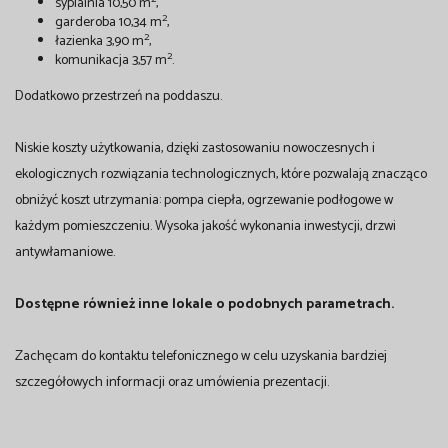
sypialnia 10,50 m
,
2
garderoba 10,34 m
,
2
łazienka 3,90 m
,
2
komunikacja 3,57 m
.
Dodatkowo przestrzeń na poddaszu.
Niskie koszty użytkowania, dzięki zastosowaniu nowoczesnych i
ekologicznych rozwiązania technologicznych, które pozwalają znacząco
obniżyć koszt utrzymania: pompa ciepła, ogrzewanie podłogowe w
każdym pomieszczeniu. Wysoka jakość wykonania inwestycji, drzwi
antywłamaniowe.
Dostępne również inne lokale o podobnych parametrach.
Zachęcam do kontaktu telefonicznego w celu uzyskania bardziej
szczegółowych informacji oraz umówienia prezentacji.