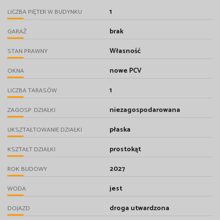
1
LICZBA PIĘTER W BUDYNKU
brak
GARAŻ
Własność
STAN PRAWNY
nowe PCV
OKNA
1
LICZBA TARASÓW
niezagospodarowana
ZAGOSP. DZIAŁKI
płaska
UKSZTAŁTOWANIE DZIAŁKI
prostokąt
KSZTAŁT DZIAŁKI
2027
ROK BUDOWY
jest
WODA
droga utwardzona
DOJAZD