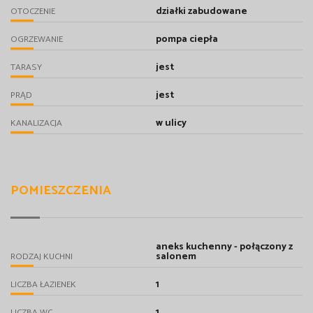
działki zabudowane
OTOCZENIE
pompa ciepła
OGRZEWANIE
jest
TARASY
jest
PRĄD
w ulicy
KANALIZACJA
POMIESZCZENIA
aneks kuchenny - połączony z
salonem
RODZAJ KUCHNI
1
LICZBA ŁAZIENEK
1
LICZBA WC