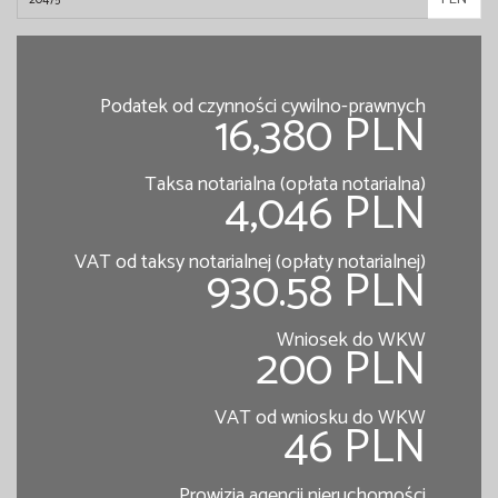
Podatek od czynności cywilno-prawnych
16,380 PLN
Taksa notarialna (opłata notarialna)
4,046 PLN
VAT od taksy notarialnej (opłaty notarialnej)
930.58 PLN
Wniosek do WKW
200 PLN
VAT od wniosku do WKW
46 PLN
Prowizja agencji nieruchomości