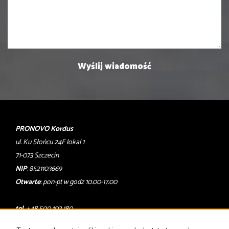
PRONOVO Kordus
ul. Ku Słońcu 24F lokal 1
71-073 Szczecin
NIP
: 8521103669
Otwarte
: pon-pt w godz 10.00-17.00
tel
. +48 500 103 180
email
:
oferty@pronovo.pl