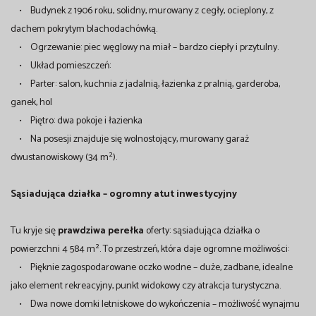
• Budynek z 1906 roku, solidny, murowany z cegły, ocieplony, z
dachem pokrytym blachodachówką.
• Ogrzewanie: piec węglowy na miał – bardzo ciepły i przytulny.
• Układ pomieszczeń:
• Parter: salon, kuchnia z jadalnią, łazienka z pralnią, garderoba,
ganek, hol
• Piętro: dwa pokoje i łazienka
• Na posesji znajduje się wolnostojący, murowany garaż
dwustanowiskowy (34 m²).
Sąsiadująca działka – ogromny atut inwestycyjny
Tu kryje się
prawdziwa perełka
oferty: sąsiadująca działka o
powierzchni 4 584 m². To przestrzeń, która daje ogromne możliwości:
• Pięknie zagospodarowane oczko wodne – duże, zadbane, idealne
jako element rekreacyjny, punkt widokowy czy atrakcja turystyczna.
• Dwa nowe domki letniskowe do wykończenia – możliwość wynajmu