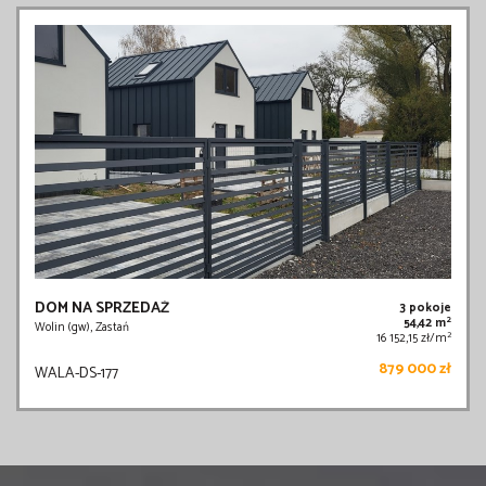
DOM NA SPRZEDAŻ
3 pokoje
2
54,42 m
Wolin (gw), Zastań
2
16 152,15 zł/m
879 000 zł
WALA-DS-177