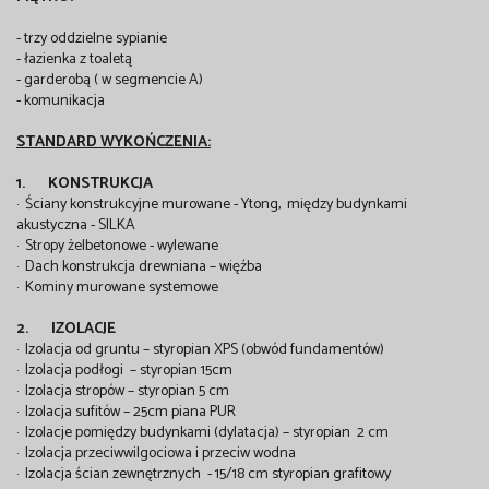
- trzy oddzielne sypianie
- łazienka z toaletą
- garderobą ( w segmencie A)
- komunikacja
STANDARD WYKOŃCZENIA:
1. KONSTRUKCJA
· Ściany konstrukcyjne murowane - Ytong, między budynkami
akustyczna - SILKA
· Stropy żelbetonowe - wylewane
· Dach konstrukcja drewniana – więźba
· Kominy murowane systemowe
2. IZOLACJE
· Izolacja od gruntu – styropian XPS (obwód fundamentów)
· Izolacja podłogi – styropian 15cm
· Izolacja stropów – styropian 5 cm
· Izolacja sufitów – 25cm piana PUR
· Izolacje pomiędzy budynkami (dylatacja) – styropian 2 cm
· Izolacja przeciwwilgociowa i przeciw wodna
· Izolacja ścian zewnętrznych - 15/18 cm styropian grafitowy