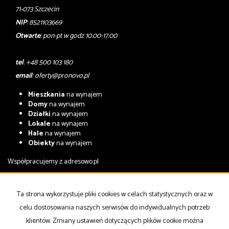
71-073 Szczecin
NIP
: 8521103669
Otwarte
: pon-pt w godz 10.00-17.00
tel
. +48 500 103 180
email
:
oferty@pronovo.pl
Mieszkania
na wynajem
Domy
na wynajem
Działki
na wynajem
Lokale
na wynajem
Hale
na wynajem
Obiekty
na wynajem
Współpracujemy z
adresowo.pl
Mieszkania
na sprzedaż
Domy
na sprzedaż
Ta strona wykorzystuje pliki cookies w celach statystycznych oraz w
Działki
na sprzedaż
celu dostosowania naszych serwisów do indywidualnych potrzeb
Lokale
na sprzedaż
Hale
na sprzedaż
klientów. Zmiany ustawień dotyczących plików cookie można