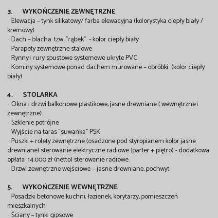
3. WYKOŃCZENIE ZEWNĘTRZNE
· Elewacja – tynk silikatowy/ farba elewacyjna (kolorystyka ciepły biały /
kremowy)
· Dach – blacha tzw. "rąbek" - kolor ciepły biały
· Parapety zewnętrzne stalowe
· Rynny i rury spustowe systemowe ukryte PVC
· Kominy systemowe ponad dachem murowane – obróbki (kolor ciepły
biały)
4. STOLARKA
· Okna i drzwi balkonowe plastikowe, jasne drewniane ( wewnętrzne i
zewnętrzne).
· Szklenie potrójne
· Wyjście na taras "suwanka" PSK
· Puszki + rolety zewnętrzne (osadzone pod styropianem kolor jasne
drewniane) sterowanie elektryczne radiowe (parter + piętro) - dodatkowa
opłata 14.000 zł (netto) sterowanie radiowe.
· Drzwi zewnętrzne wejściowe - jasne drewniane, pochwyt
5. WYKOŃCZENIE WEWNĘTRZNE
· Posadzki betonowe kuchni, łazienek, korytarzy, pomieszczeń
mieszkalnych
·
Ściany – tynki gipsowe