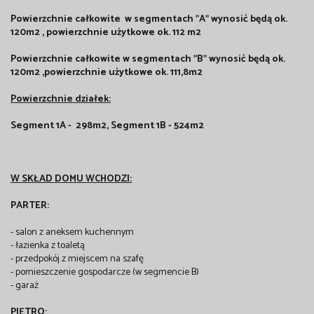
Powierzchnie całkowite w segmentach "A" wynosić będą ok.
120m2 , powierzchnie użytkowe ok. 112 m2
Powierzchnie całkowite w segmentach "B" wynosić będą ok.
120m2 ,powierzchnie użytkowe ok. 111,8m2
Powierzchnie działek:
Segment 1A - 298m2, Segment 1B - 524m2
W SKŁAD DOMU WCHODZI:
PARTER:
- salon z aneksem kuchennym
- łazienka z toaletą
- przedpokój z miejscem na szafę
- pomieszczenie gospodarcze (w segmencie B)
- garaż
PIĘTRO: