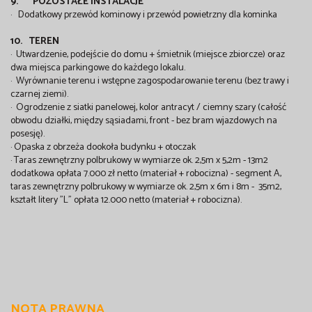
9. POZOSTAŁE INSTALACJE
· Dodatkowy przewód kominowy i przewód powietrzny dla kominka
10. TEREN
· Utwardzenie, podejście do domu + śmietnik (miejsce zbiorcze) oraz
dwa miejsca parkingowe do każdego lokalu.
· Wyrównanie terenu i wstępne zagospodarowanie terenu (bez trawy i
czarnej ziemi).
· Ogrodzenie z siatki panelowej, kolor antracyt / ciemny szary (całość
obwodu działki, między sąsiadami, front - bez bram wjazdowych na
posesję).
· Opaska z obrzeża dookoła budynku + otoczak
· Taras zewnętrzny polbrukowy w wymiarze ok. 2,5m x 5,2m - 13m2
dodatkowa opłata 7.000 zł netto (materiał + robocizna) - segment A,
taras zewnętrzny polbrukowy w wymiarze ok. 2,5m x 6m i 8m - 35m2,
kształt litery "L" opłata 12.000 netto (materiał + robocizna).
NOTA PRAWNA