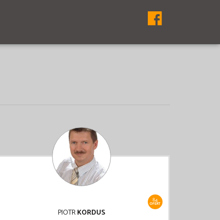
84
OFERT
PIOTR
KORDUS