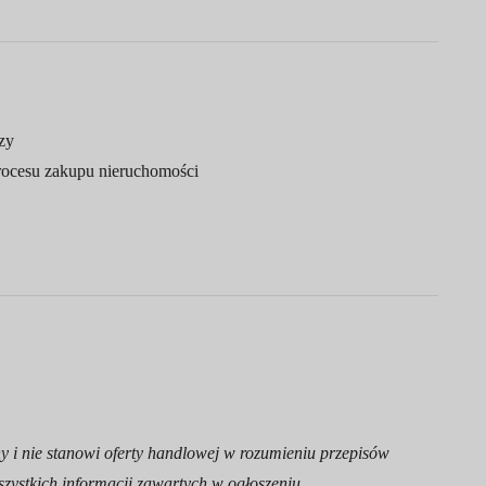
zy
rocesu zakupu nieruchomości
y i nie stanowi oferty handlowej w rozumieniu przepisów
zystkich informacji zawartych w ogłoszeniu.