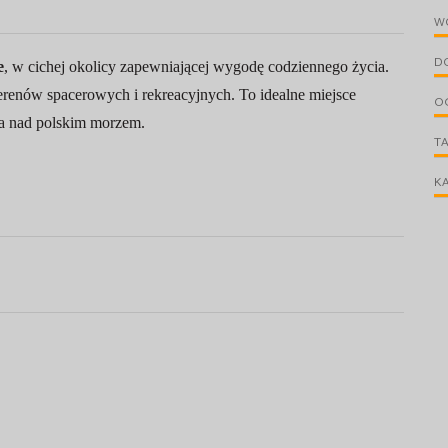
W
D
e
, w cichej okolicy zapewniającej wygodę codziennego życia.
terenów spacerowych i rekreacyjnych. To idealne miejsce
O
cja nad polskim morzem.
T
KA