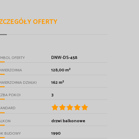
ZCZEGÓŁY OFERTY
DNW-DS-458
YMBOL OFERTY
128,00 m²
OWIERZCHNIA
162 m²
WIERZCHNIA DZIAŁKI
3
CZBA POKOI
TANDARD
drzwi balkonowe
ALKON
1990
OK BUDOWY