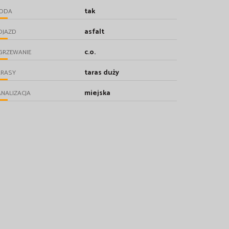
tak
ODA
asfalt
OJAZD
c.o.
GRZEWANIE
taras duży
ARASY
miejska
NALIZACJA