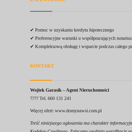
✔ Pomoc w uzyskaniu kredytu hipotecznego
✔ Preferencyjne warunki u współpracujących notarius
✔ Kompleksową obsługę i wsparcie podczas całego p
KONTAKT
Wojtek Garasik – Agent Nieruchomości
???? Tel. 660 131 241
Więcej ofert:
www.domynawsi.com.pl
Treść niniejszego ogłoszenia ma charakter informacyjn
Kodeksu Cywilnego. Zalecamy osobistą weryfikację ws