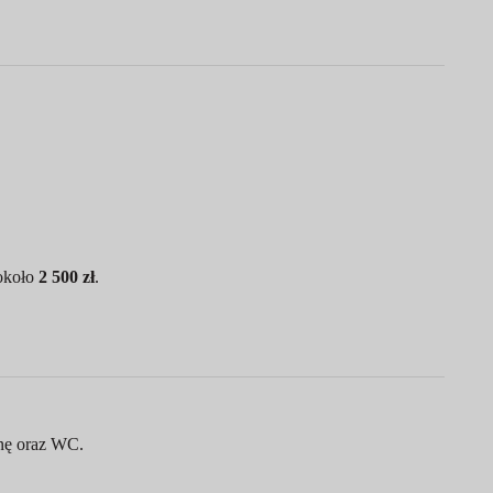
 około
2 500 zł
.
nę oraz WC.