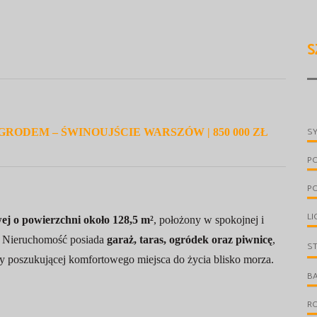
S
S
GRODEM – ŚWINOUJŚCIE WARSZÓW | 850 000 ZŁ
P
PO
LI
j o powierzchni około 128,5 m²
, położony w spokojnej i
. Nieruchomość posiada
garaż, taras, ogródek oraz piwnicę
,
S
ny poszukującej komfortowego miejsca do życia blisko morza.
B
R