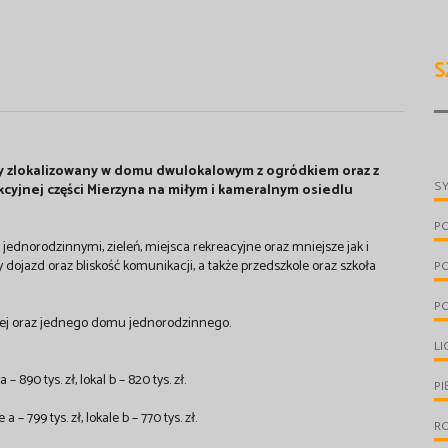
S
y zlokalizowany w domu dwulokalowym z ogródkiem oraz z
S
cyjnej części Mierzyna na miłym i kameralnym osiedlu
P
ednorodzinnymi, zieleń, miejsca rekreacyjne oraz mniejsze jak i
dojazd oraz bliskość komunikacji, a także przedszkole oraz szkoła
P
PO
czej oraz jednego domu jednorodzinnego.
LI
– 890 tys. zł, lokal b – 820 tys. zł.
PI
 – 799 tys. zł, lokale b – 770 tys. zł.
R