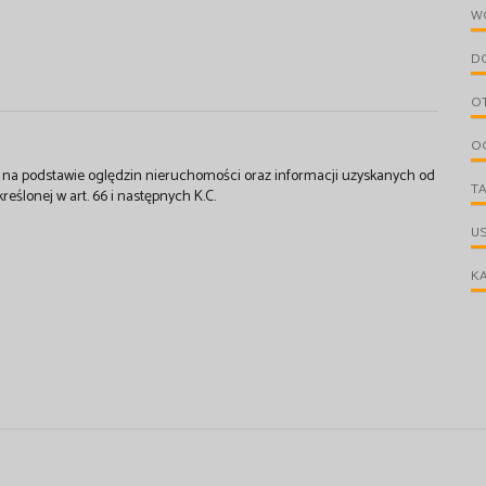
W
D
O
O
st na podstawie oględzin nieruchomości oraz informacji uzyskanych od
T
kreślonej w art. 66 i następnych K.C.
U
KA