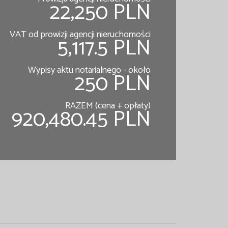
22,250 PLN
VAT od prowizji agencji nieruchomości
5,117.5 PLN
Wypisy aktu notarialnego - około
250 PLN
RAZEM (cena + opłaty)
920,480.45 PLN