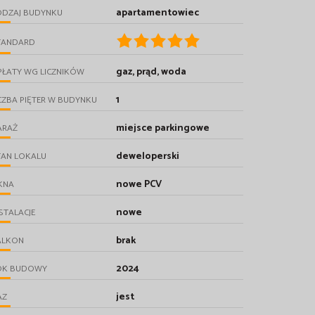
apartamentowiec
ODZAJ BUDYNKU
TANDARD
gaz, prąd, woda
PŁATY WG LICZNIKÓW
1
CZBA PIĘTER W BUDYNKU
miejsce parkingowe
ARAŻ
deweloperski
TAN LOKALU
nowe PCV
KNA
nowe
STALACJE
brak
ALKON
2024
OK BUDOWY
jest
AZ