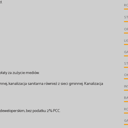
ł.
R
S
O
LI
G
S
płaty za zużycie mediów.
O
ej, kanalizacja sanitarna również z sieci gminnej. Kanalizacja
IN
B
R
 deweloperskim, bez podatku 2% PCC.
G