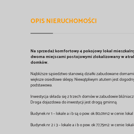
OPIS NIERUCHOMOŚCI
Na sprzedaż komfortowy 4 pokojowy lokal mieszkaln
dwoma miejscami postojowymi zlokalizowany w atrak
domków.
Najbliższe sąsiedztwo stanowią działki zabudowane domami j
większe osiedlowe sklepy. Niewątpliwym atutem jest dogodny 
podstawowa.
Inwestycja składa się z trzech domów w zabudowie bliźnia
Droga dojazdowa do inwestycji jest drogą gminną.
Budynek nr 1 – lokale a i b są o pow. ok 80,01m2 w cenie: lokal a 
Budynek nr 2 i 3 – lokale a i b o pow. ok 77,75m2: w cenie: lokale a