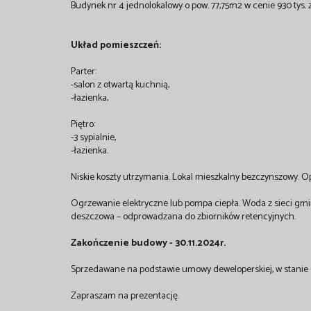
Budynek nr 4 jednolokalowy o pow. 77,75m2 w cenie 930 tys. z
Układ pomieszczeń:
Parter:
-salon z otwartą kuchnią,
-łazienka,
Piętro:
-3 sypialnie,
-łazienka.
Niskie koszty utrzymania. Lokal mieszkalny bezczynszowy. O
Ogrzewanie elektryczne lub pompa ciepła. Woda z sieci gminn
deszczowa – odprowadzana do zbiorników retencyjnych.
Zakończenie budowy - 30.11.2024r.
Sprzedawane na podstawie umowy deweloperskiej, w stanie
Zapraszam na prezentację.