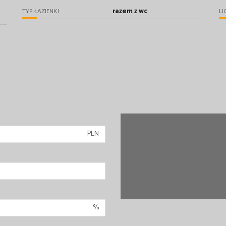
razem z wc
TYP ŁAZIENKI
LI
PLN
%