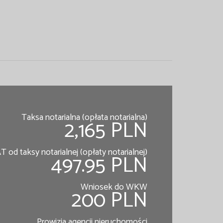
Taksa notarialna (opłata notarialna)
2,165 PLN
T od taksy notarialnej (opłaty notarialnej)
497.95 PLN
Wniosek do WKW
200 PLN
Prowizja agencji nieruchomości