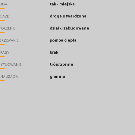
tak - miejska
ODA
droga utwardzona
OJAZD
działki zabudowane
TOCZENIE
pompa ciepła
GRZEWANIE
brak
ARASY
trójstronne
SYTUOWANIE
gminna
NALIZACJA