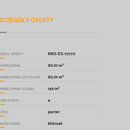
ZCZEGÓŁY OFERTY
KNG-DS-10770
YMBOL OFERTY
80,01 m²
OWIERZCHNIA
80,01 m²
OWIERZCHNIA UŻYTKOWA
145 m²
WIERZCHNIA DZIAŁKI
4
CZBA POKOI
parter
ĘTRO
bliźniak
ODZAJ DOMU