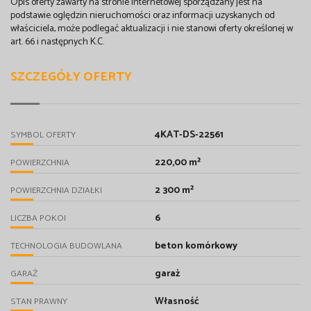
Opis oferty zawarty na stronie internetowej sporządzany jest na
podstawie oględzin nieruchomości oraz informacji uzyskanych od
właściciela, może podlegać aktualizacji i nie stanowi oferty określonej w
art. 66 i następnych K.C.
SZCZEGÓŁY OFERTY
4KAT-DS-22561
SYMBOL OFERTY
220,00 m²
POWIERZCHNIA
2 300 m²
POWIERZCHNIA DZIAŁKI
6
LICZBA POKOI
beton komórkowy
TECHNOLOGIA BUDOWLANA
garaż
GARAŻ
Własność
STAN PRAWNY