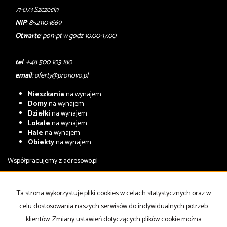
71-073 Szczecin
NIP
: 8521103669
Otwarte
: pon-pt w godz 10.00-17.00
tel
. +48 500 103 180
email
:
oferty@pronovo.pl
Mieszkania
na wynajem
Domy
na wynajem
Działki
na wynajem
Lokale
na wynajem
Hale
na wynajem
Obiekty
na wynajem
Współpracujemy z
adresowo.pl
Mieszkania
na sprzedaż
Domy
na sprzedaż
Ta strona wykorzystuje pliki cookies w celach statystycznych oraz w
Działki
na sprzedaż
celu dostosowania naszych serwisów do indywidualnych potrzeb
Lokale
na sprzedaż
Hale
na sprzedaż
klientów. Zmiany ustawień dotyczących plików cookie można