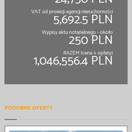
VAT od prowizji agencji nieruchomości
5,692.5 PLN
Wypisy aktu notarialnego - około
250 PLN
RAZEM (cena + opłaty)
1,046,556.4 PLN
PODOBNE OFERTY