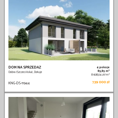
DOM NA SPRZEDAŻ
4 pokoje
2
85,85 m
Dobra (Szczecińska), Dołuje
2
8 608,04 zł/m
739 000 zł
KNG-DS-11944