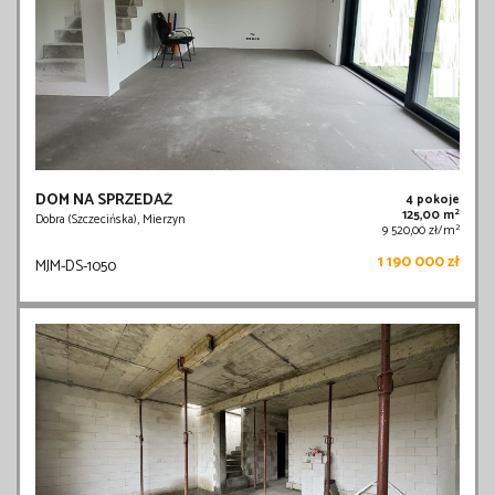
DOM NA SPRZEDAŻ
4 pokoje
2
125,00 m
Dobra (Szczecińska), Mierzyn
2
9 520,00 zł/m
1 190 000 zł
MJM-DS-1050