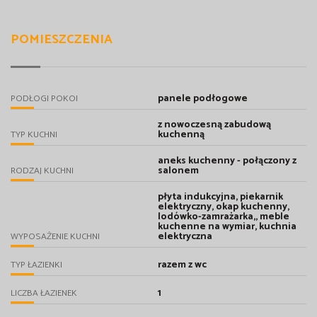
POMIESZCZENIA
panele podłogowe
PODŁOGI POKOI
z nowoczesną zabudową
kuchenną
TYP KUCHNI
aneks kuchenny - połączony z
salonem
RODZAJ KUCHNI
płyta indukcyjna, piekarnik
elektryczny, okap kuchenny,
lodówko-zamrażarka,, meble
kuchenne na wymiar, kuchnia
elektryczna
WYPOSAŻENIE KUCHNI
razem z wc
TYP ŁAZIENKI
1
LICZBA ŁAZIENEK