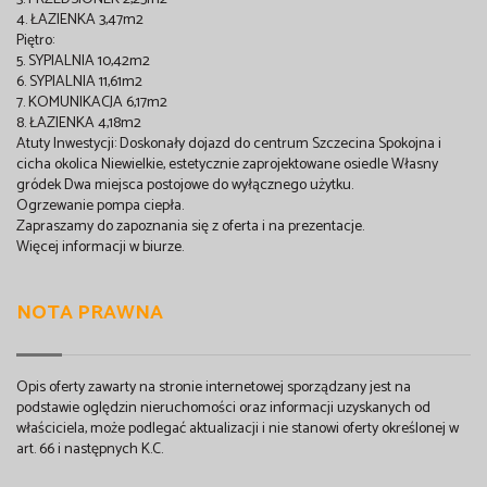
4. ŁAZIENKA 3,47m2
Piętro:
5. SYPIALNIA 10,42m2
6. SYPIALNIA 11,61m2
7. KOMUNIKACJA 6,17m2
8. ŁAZIENKA 4,18m2
Atuty Inwestycji: Doskonały dojazd do centrum Szczecina Spokojna i
cicha okolica Niewielkie, estetycznie zaprojektowane osiedle Własny
gródek Dwa miejsca postojowe do wyłącznego użytku.
Ogrzewanie pompa ciepła.
Zapraszamy do zapoznania się z oferta i na prezentacje.
Więcej informacji w biurze.
NOTA PRAWNA
Opis oferty zawarty na stronie internetowej sporządzany jest na
podstawie oględzin nieruchomości oraz informacji uzyskanych od
właściciela, może podlegać aktualizacji i nie stanowi oferty określonej w
art. 66 i następnych K.C.