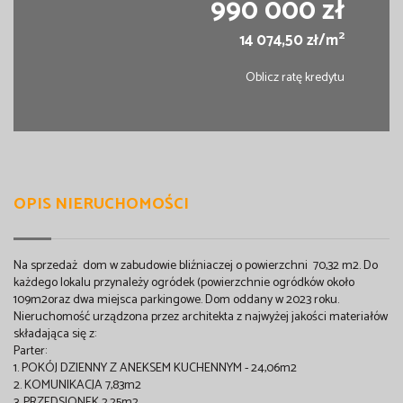
990 000 zł
2
14 074,50 zł/m
Oblicz ratę kredytu
OPIS NIERUCHOMOŚCI
Na sprzedaż dom w zabudowie bliźniaczej o powierzchni 70,32 m2. Do
każdego lokalu przynależy ogródek (powierzchnie ogródków około
109m2oraz dwa miejsca parkingowe. Dom oddany w 2023 roku.
Nieruchomość urządzona przez architekta z najwyżej jakości materiałów
składająca się z:
Parter:
1. POKÓJ DZIENNY Z ANEKSEM KUCHENNYM - 24,06m2
2. KOMUNIKACJA 7,83m2
3. PRZEDSIONEK 2,25m2