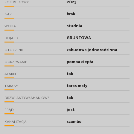
2023
ROK BUDOWY
brak
GAZ
studnia
WODA
GRUNTOWA
DOJAZD
zabudowa jednorodzinna
OTOCZENIE
pompa ciepła
OGRZEWANIE
tak
ALARM
taras mały
TARASY
tak
DRZWI ANTYWŁAMANIOWE
jest
PRĄD
szambo
KANALIZACJA