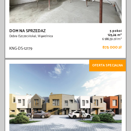
DOM NA SPRZEDAŻ
5 pokoi
2
125,24 m
Dobra (Szczecińska), Wąwelnica
2
6 986,59 zł/m
875 000 zł
KNG-DS-12179
OFERTA SPECJALNA