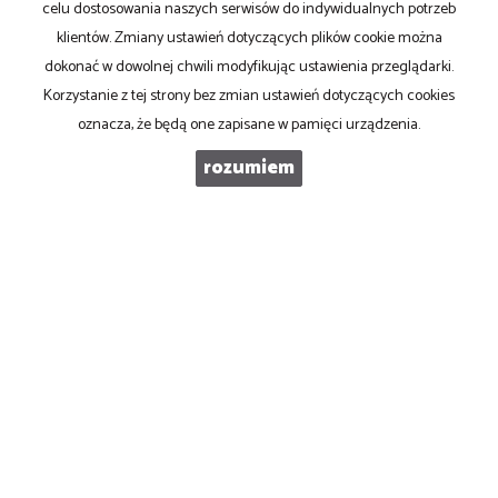
celu dostosowania naszych serwisów do indywidualnych potrzeb
ul. Ku Słońcu 24F lokal 1
klientów. Zmiany ustawień dotyczących plików cookie można
71-073 Szczecin
dokonać w dowolnej chwili modyfikując ustawienia przeglądarki.
NIP
: 8521103669
Korzystanie z tej strony bez zmian ustawień dotyczących cookies
Otwarte
: pon-pt w godz 10.00-17.00
oznacza, że będą one zapisane w pamięci urządzenia.
rozumiem
tel
. +48 500 103 180
email
:
oferty@pronovo.pl
Mieszkania
na wynajem
Domy
na wynajem
Działki
na wynajem
Lokale
na wynajem
Hale
na wynajem
Obiekty
na wynajem
Współpracujemy z
adresowo.pl
Mieszkania
na sprzedaż
Domy
na sprzedaż
Działki
na sprzedaż
Lokale
na sprzedaż