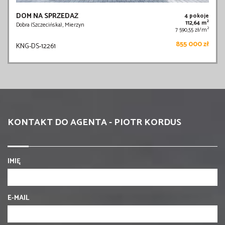
DOM NA SPRZEDAŻ
4 pokoje
2
112,64 m
Dobra (Szczecińska), Mierzyn
2
7 590,55 zł/m
855 000 zł
KNG-DS-12261
KONTAKT DO AGENTA - PIOTR KORDUS
IMIĘ
E-MAIL