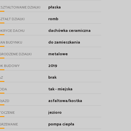
płaska
SZTAŁTOWANIE DZIAŁKI
romb
ZTAŁT DZIAŁKI
dachówka ceramiczna
KRYCIE DACHU
do zamieszkania
TAN BUDYNKU
metalowe
RODZENIE DZIAŁKI
2019
OK BUDOWY
brak
AZ
tak - miejska
ODA
asfaltowa/kostka
OJAZD
jezioro
TOCZENIE
pompa ciepła
GRZEWANIE