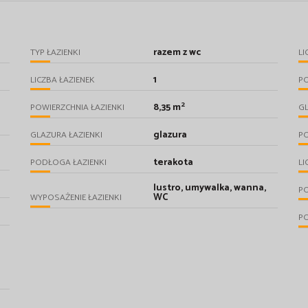
razem z wc
TYP ŁAZIENKI
LI
1
LICZBA ŁAZIENEK
P
2
8,35 m
POWIERZCHNIA ŁAZIENKI
G
glazura
GLAZURA ŁAZIENKI
P
terakota
PODŁOGA ŁAZIENKI
LI
lustro, umywalka, wanna,
P
WC
WYPOSAŻENIE ŁAZIENKI
P