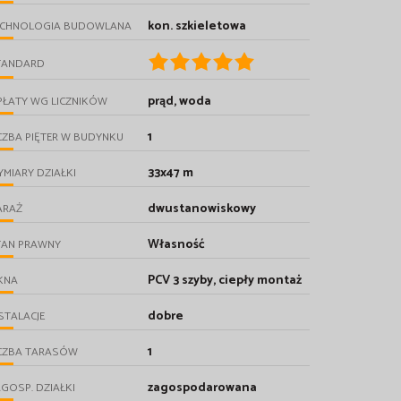
kon. szkieletowa
ECHNOLOGIA BUDOWLANA
TANDARD
prąd, woda
PŁATY WG LICZNIKÓW
1
CZBA PIĘTER W BUDYNKU
33x47 m
MIARY DZIAŁKI
dwustanowiskowy
ARAŻ
Własność
TAN PRAWNY
PCV 3 szyby, ciepły montaż
KNA
dobre
STALACJE
1
ICZBA TARASÓW
zagospodarowana
GOSP. DZIAŁKI