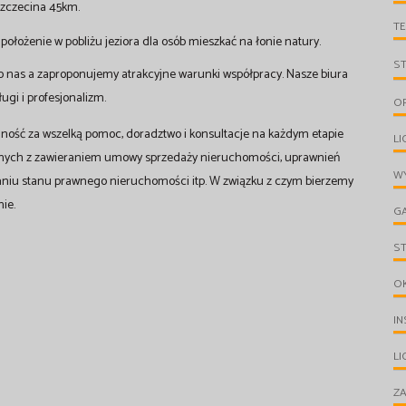
 Szczecina 45km.
T
łożenie w pobliżu jeziora dla osób mieszkać na łonie natury.
S
o nas a zaproponujemy atrakcyjne warunki współpracy. Nasze biura
gi i profesjonalizm.
O
ność za wszelką pomoc, doradztwo i konsultacje na każdym etapie
LI
anych z zawieraniem umowy sprzedaży nieruchomości, uprawnień
WY
aniu stanu prawnego nieruchomości itp. W związku z czym bierzemy
ie.
G
S
O
IN
L
ZA