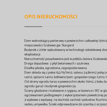
OPIS NIERUCHOMOŚCI
Dom wolnostojący parterowy o powierzchni całkowitej 137m2
miejscowości Grabowo gw. Stargard.
Budynek z 2019r wybudowany w technologii szkieletowej dos
eksploatacji.
Nieruchomość posadowiona jest w pobliżu Jeziora Grabows
Droga dojazdowa z płyt betonowych i szutrowa.
Działka płaska, ogrodzona, zagospodarowana.
Dom składa się z pokoi 15,2/15/11m2, salonu 24,8mm2 połą
1,4m2, spiżarni 1,4m2, kotłowni/pom. gospodarczego 7,2m2,
Od strony ogrodu taras o powierzchni około 70m2, z boku b
ogrodu garaż i budynek gospodarczy.
Ściany gładzone i malowane z rygipsu, w łazience i WC w gl
ogrzewaniem podłogowym z wykorzystaniem powietrznej pom
3 szybowe z wystawą na wschód, zachód i południe. Kuchni
sedes, umywalka. Ścieki odprowadzane do szamba z oczyszcz