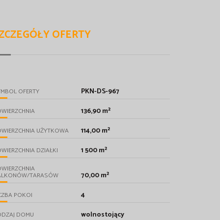
ZCZEGÓŁY OFERTY
PKN-DS-967
YMBOL OFERTY
136,90 m²
OWIERZCHNIA
114,00 m²
OWIERZCHNIA UŻYTKOWA
1 500 m²
WIERZCHNIA DZIAŁKI
OWIERZCHNIA
70,00 m²
ALKONÓW/TARASÓW
4
CZBA POKOI
wolnostojący
ODZAJ DOMU