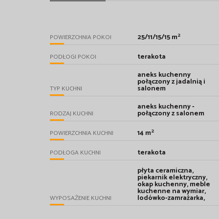
2
25/11/15/15 m
POWIERZCHNIA POKOI
terakota
PODŁOGI POKOI
aneks kuchenny
połączony z jadalnią i
salonem
TYP KUCHNI
aneks kuchenny -
połączony z salonem
RODZAJ KUCHNI
2
14 m
POWIERZCHNIA KUCHNI
terakota
PODŁOGA KUCHNI
płyta ceramiczna,
piekarnik elektryczny,
okap kuchenny, meble
kuchenne na wymiar,
lodówko-zamrażarka,
WYPOSAŻENIE KUCHNI