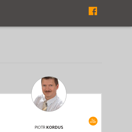
84
OFERT
PIOTR
KORDUS