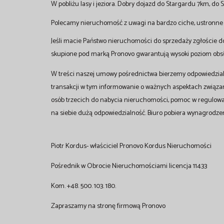
W pobliżu lasy i jeziora. Dobry dojazd do Stargardu 7km, do
Polecamy nieruchomość z uwagi na bardzo ciche, ustronne po
Jeśli macie Państwo nieruchomości do sprzedaży zgłoście d
skupione pod marką Pronovo gwarantują wysoki poziom obsłu
W treści naszej umowy pośrednictwa bierzemy odpowiedzial
transakcji w tym informowanie o ważnych aspektach związ
osób trzecich do nabycia nieruchomości, pomoc w regulow
na siebie dużą odpowiedzialność. Biuro pobiera wynagrodzen
Piotr Kordus- właściciel Pronovo Kordus Nieruchomości
Pośrednik w Obrocie Nieruchomościami licencja 11433
Kom. +48. 500. 103. 180.
Zapraszamy na stronę firmową Pronovo