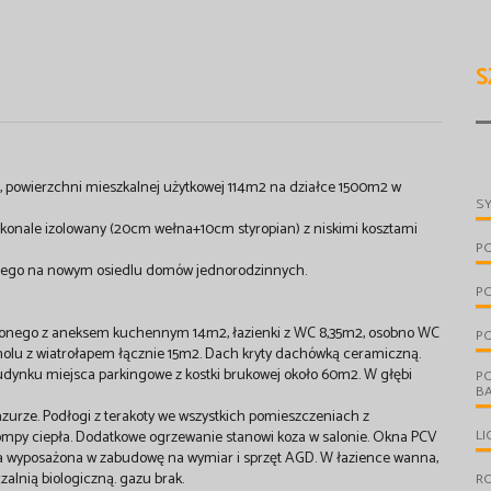
S
, powierzchni mieszkalnej użytkowej 114m2 na działce 1500m2 w
S
konale izolowany (20cm wełna+10cm styropian) z niskimi kosztami
P
kiego na nowym osiedlu domów jednorodzinnych.
P
czonego z aneksem kuchennym 14m2, łazienki z WC 8,35m2, osobno WC
PO
 holu z wiatrołapem łącznie 15m2. Dach kryty dachówką ceramiczną.
udynku miejsca parkingowe z kostki brukowej około 60m2. W głębi
P
B
azurze. Podłogi z terakoty we wszystkich pomieszczeniach z
LI
py ciepła. Dodatkowe ogrzewanie stanowi koza w salonie. Okna PCV
a wyposażona w zabudowę na wymiar i sprzęt AGD. W łazience wanna,
alnią biologiczną. gazu brak.
R