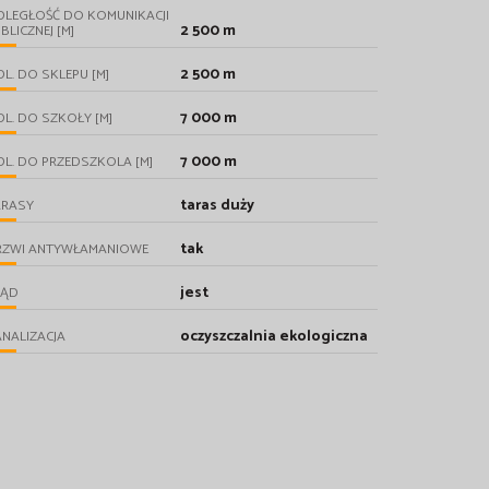
DLEGŁOŚĆ DO KOMUNIKACJI
2 500 m
BLICZNEJ [M]
2 500 m
L. DO SKLEPU [M]
7 000 m
L. DO SZKOŁY [M]
7 000 m
L. DO PRZEDSZKOLA [M]
taras duży
ARASY
tak
RZWI ANTYWŁAMANIOWE
jest
RĄD
oczyszczalnia ekologiczna
NALIZACJA