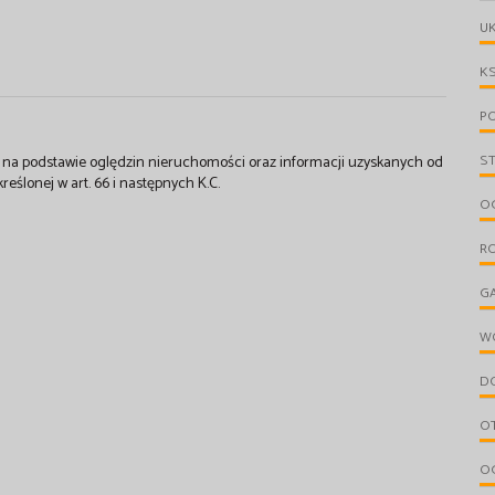
UK
KS
PO
S
st na podstawie oględzin nieruchomości oraz informacji uzyskanych od
kreślonej w art. 66 i następnych K.C.
OG
R
G
W
D
O
O