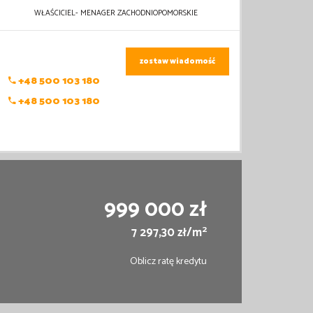
WŁAŚCICIEL- MENAGER ZACHODNIOPOMORSKIE
zostaw wiadomość
+48 500 103 180
+48 500 103 180
999 000 zł
2
7 297,30 zł/m
Oblicz ratę kredytu