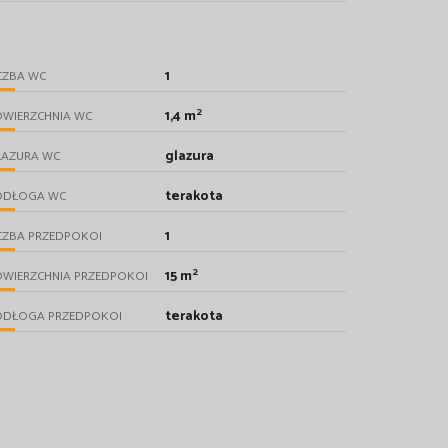
1
CZBA WC
2
1,4 m
OWIERZCHNIA WC
glazura
LAZURA WC
terakota
ODŁOGA WC
1
CZBA PRZEDPOKOI
2
15 m
OWIERZCHNIA PRZEDPOKOI
terakota
ODŁOGA PRZEDPOKOI