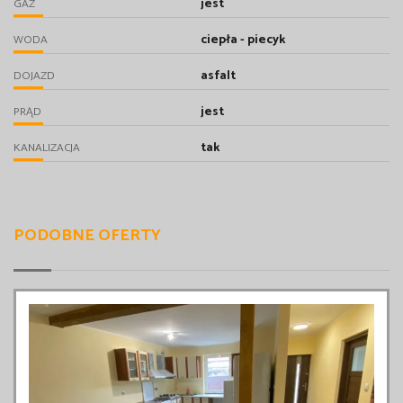
jest
GAZ
ciepła - piecyk
WODA
asfalt
DOJAZD
jest
PRĄD
tak
KANALIZACJA
PODOBNE OFERTY