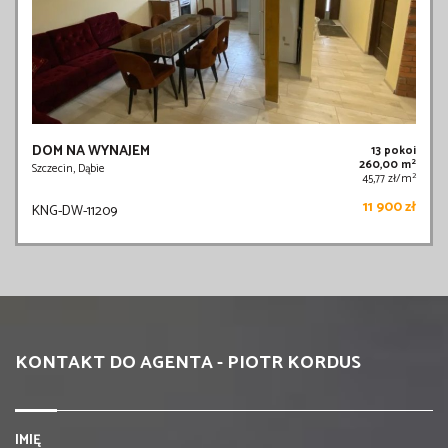
DOM NA WYNAJEM
13 pokoi
2
260,00 m
Szczecin, Dąbie
2
45,77 zł/m
11 900 zł
KNG-DW-11209
KONTAKT DO AGENTA - PIOTR KORDUS
IMIĘ