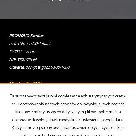
PRONOVO Kordus
ul. Ku Słońcu 24F lokal 1
71-073 Szczecin
NIP
: 8521103669
Otwarte
: pon-pt w godz 10.00-17.00
tel
. +48 500 103 180
email
:
oferty@pronovo.pl
Ta strona wykorzystuje pliki cookies w celach statystycznych oraz w
Mieszkania
na wynajem
celu dostosowania naszych serwisów do indywidualnych potrzeb
Domy
na wynajem
klientów. Zmiany ustawień dotyczących plików cookie można
Działki
na wynajem
Lokale
na wynajem
dokonać w dowolnej chwili modyfikując ustawienia przeglądarki.
Hale
na wynajem
Korzystanie z tej strony bez zmian ustawień dotyczących cookies
Obiekty
na wynajem
oznacza, że będą one zapisane w pamięci urządzenia.