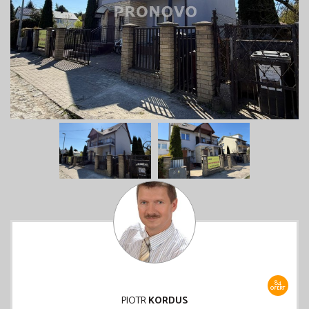
84
OFERT
PIOTR
KORDUS