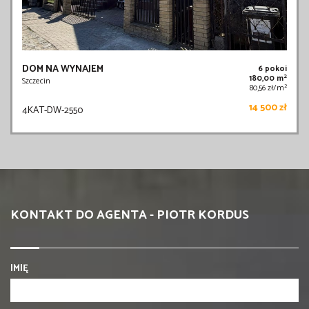
DOM NA WYNAJEM
6 pokoi
2
180,00 m
Szczecin
2
80,56 zł/m
14 500 zł
4KAT-DW-2550
KONTAKT DO AGENTA - PIOTR KORDUS
IMIĘ