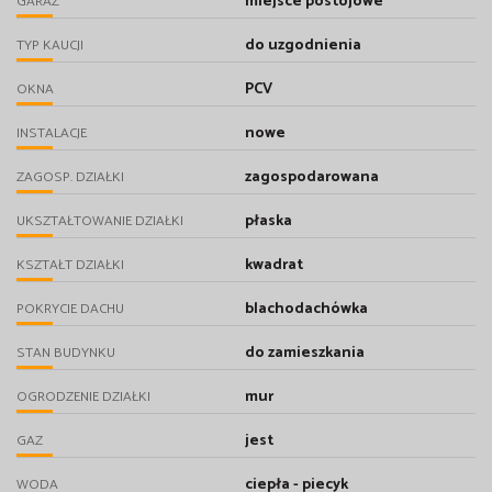
miejsce postojowe
GARAŻ
do uzgodnienia
TYP KAUCJI
PCV
OKNA
nowe
INSTALACJE
zagospodarowana
ZAGOSP. DZIAŁKI
płaska
UKSZTAŁTOWANIE DZIAŁKI
kwadrat
KSZTAŁT DZIAŁKI
blachodachówka
POKRYCIE DACHU
do zamieszkania
STAN BUDYNKU
mur
OGRODZENIE DZIAŁKI
jest
GAZ
ciepła - piecyk
WODA