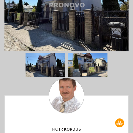
84
OFERT
PIOTR
KORDUS