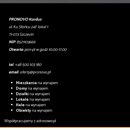
PRONOVO Kordus
ul. Ku Słońcu 24F lokal 1
71-073 Szczecin
NIP
: 8521103669
Otwarte
: pon-pt w godz 10.00-17.00
tel
. +48 500 103 180
email
:
oferty@pronovo.pl
Mieszkania
na wynajem
Domy
na wynajem
Działki
na wynajem
Lokale
na wynajem
Hale
na wynajem
Obiekty
na wynajem
Współpracujemy z
adresowo.pl