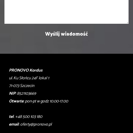
PRONOVO Kordus
ul. Ku Słońcu 24F lokal 1
71-073 Szczecin
NIP
: 8521103669
Otwarte
: pon-pt w godz 10.00-17.00
tel
. +48 500 103 180
email
:
oferty@pronovo.pl