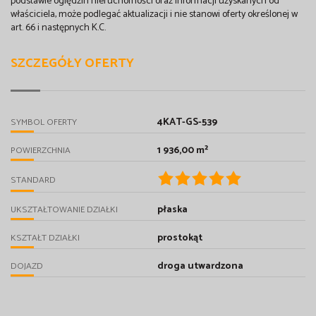
podstawie oględzin nieruchomości oraz informacji uzyskanych od
właściciela, może podlegać aktualizacji i nie stanowi oferty określonej w
art. 66 i następnych K.C.
SZCZEGÓŁY OFERTY
4KAT-GS-539
SYMBOL OFERTY
1 936,00 m²
POWIERZCHNIA
STANDARD
płaska
UKSZTAŁTOWANIE DZIAŁKI
prostokąt
KSZTAŁT DZIAŁKI
droga utwardzona
DOJAZD