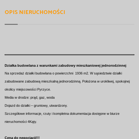
OPIS NIERUCHOMOŚCI
Działka budowlana z warunkami zabudowy mieszkaniowej jednorodzinnej
Na sprzedaż działki budowlana o powierzchni 1936 m2. W sąsiedztwie działki
zabudowane zabudową mieszkalną jednorodzinną. Położona w urokliwej, spokojnej
okolicy miejscowości Pyrzyce.
Media w drodze: prąd, gaz, woda
Dojazd do działki – gruntowy, utwardzony.
Szczegółowe informacje, rzuty i kompletna dokumentacja dostępne w biurze
nieruchomości 4Kąty.
Cena do negocjacji!!!