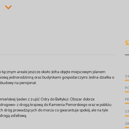
S
o łącznym areale jeszcze około 30ha objęte miejscowym planem
S
ową jednorodzinną oraz budynkami gospodarczymi. Jedna działka o
abudowy na pensjonat.
P
mieńskiej (jeden z 3 ujść Odry do Bałtyku). Obszar dobrze
PR
rogowo- z drogą krajową do Kamienia Pomorskiego oraz w pobliżu
h dróg prowadzących do morza co gwarantuje spokój, ale na tyle
S
drogą asfaltową.
ZA