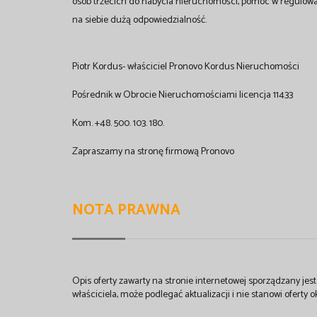
osób trzecich do nabycia nieruchomości, pomoc w regulow
na siebie dużą odpowiedzialność.
Piotr Kordus- właściciel Pronovo Kordus Nieruchomości
Pośrednik w Obrocie Nieruchomościami licencja 11433
Kom. +48. 500. 103. 180.
Zapraszamy na stronę firmową Pronovo
NOTA PRAWNA
Opis oferty zawarty na stronie internetowej sporządzany je
właściciela, może podlegać aktualizacji i nie stanowi oferty o