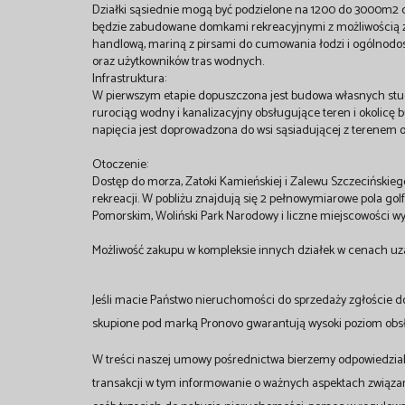
Działki sąsiednie mogą być podzielone na 1200 do 3000m2 d
będzie zabudowane domkami rekreacyjnymi z możliwością z
handlową, mariną z pirsami do cumowania łodzi i ogólnodost
oraz użytkowników tras wodnych.
Infrastruktura:
W pierwszym etapie dopuszczona jest budowa własnych studn
rurociąg wodny i kanalizacyjny obsługujące teren i okolic
napięcia jest doprowadzona do wsi sąsiadującej z terenem o
Otoczenie:
Dostęp do morza, Zatoki Kamieńskiej i Zalewu Szczecińskie
rekreacji. W pobliżu znajdują się 2 pełnowymiarowe pola go
Pomorskim, Woliński Park Narodowy i liczne miejscowości 
Możliwość zakupu w kompleksie innych działek w cenach uzal
Jeśli macie Państwo nieruchomości do sprzedaży zgłoście d
skupione pod marką Pronovo gwarantują wysoki poziom obsłu
W treści naszej umowy pośrednictwa bierzemy odpowiedzial
transakcji w tym informowanie o ważnych aspektach związ