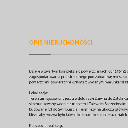
OPIS NIERUCHOMOŚCI
Działki w zwartym kompleksie o powierzchniach od 1250m2 
zagospodarowania przestrzennego pod zabudowę mieszkani
powierzchni powierzchni 4716m2 z wydanymi warunkami z
Lokalizacja:
Teren umiejscowiony jest u wylotu rzeki Dziwna do Zatoki Ka
skomunikowany wodnie z morzem i Zalewem Szczecińskim, d
budowanej S3 do Świnoujścia. Teren leży na uboczu głównyc
blisko aby można było łatwo dojechać do kompleksu działek 
Koncepcja realizacji: