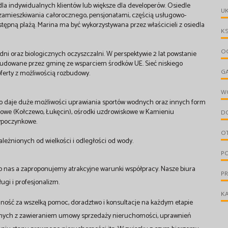
la indywidualnych klientów lub większe dla developerów. Osiedle
UK
amieszkiwania całorocznego, pensjonatami, częścią usługowo-
ępną plażą. Marina ma być wykorzystywana przez właścicieli z osiedla
KS
OG
i oraz biologicznych oczyszczalni. W perspektywie 2 lat powstanie
ę budowane przez gminę ze wsparciem środków UE. Sieć niskiego
G
ferty z możliwością rozbudowy.
W
go daje duże możliwości uprawiania sportów wodnych oraz innych form
lfowe (Kołczewo, Łukęcin), ośrodki uzdrowiskowe w Kamieniu
D
wypoczynkowe.
O
eżnionych od wielkości i odległości od wody.
PO
o nas a zaproponujemy atrakcyjne warunki współpracy. Nasze biura
P
gi i profesjonalizm.
KA
ność za wszelką pomoc, doradztwo i konsultacje na każdym etapie
anych z zawieraniem umowy sprzedaży nieruchomości, uprawnień