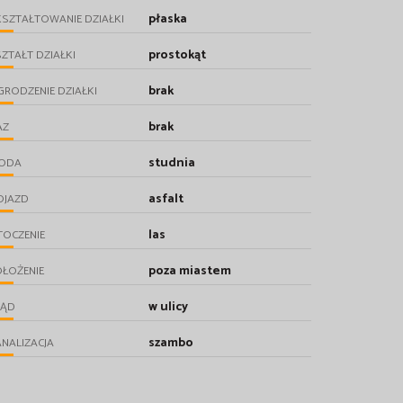
płaska
SZTAŁTOWANIE DZIAŁKI
prostokąt
ZTAŁT DZIAŁKI
brak
RODZENIE DZIAŁKI
brak
AZ
studnia
ODA
asfalt
OJAZD
las
TOCZENIE
poza miastem
ŁOŻENIE
w ulicy
RĄD
szambo
NALIZACJA