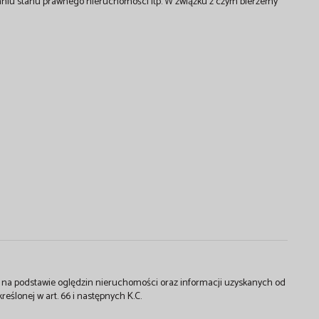
aniu stanu prawnego nieruchomości itp. W związku z czym bierzemy
st na podstawie oględzin nieruchomości oraz informacji uzyskanych od
kreślonej w art. 66 i następnych K.C.