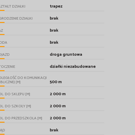
trapez
ZTAŁT DZIAŁKI
brak
RODZENIE DZIAŁKI
brak
AZ
brak
ODA
droga gruntowa
OJAZD
działki niezabudowane
TOCZENIE
DLEGŁOŚĆ DO KOMUNIKACJI
500 m
BLICZNEJ [M]
2 000 m
L. DO SKLEPU [M]
2 000 m
L. DO SZKOŁY [M]
2 000 m
L. DO PRZEDSZKOLA [M]
brak
RĄD