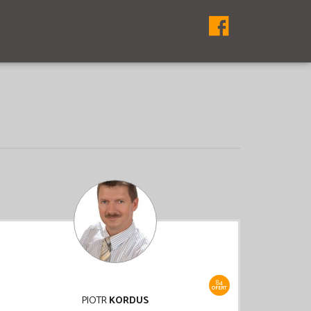
84
OFERT
PIOTR
KORDUS