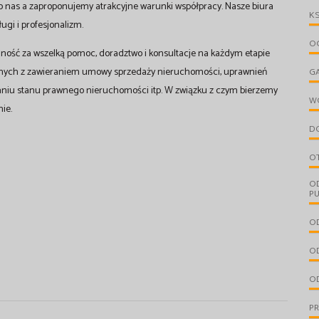
o nas a zaproponujemy atrakcyjne warunki współpracy. Nasze biura
KS
gi i profesjonalizm.
OG
ność za wszelką pomoc, doradztwo i konsultacje na każdym etapie
anych z zawieraniem umowy sprzedaży nieruchomości, uprawnień
G
aniu stanu prawnego nieruchomości itp. W związku z czym bierzemy
W
ie.
D
O
O
PU
OD
OD
OD
P