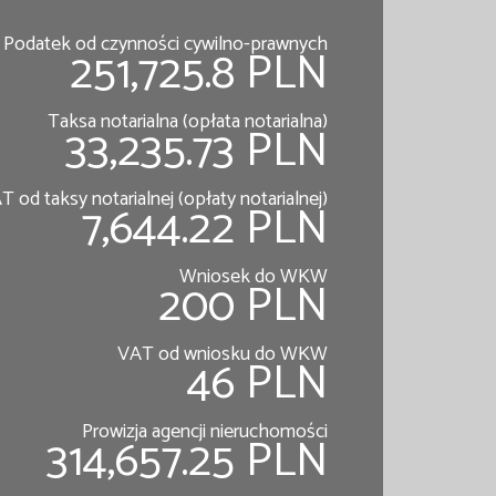
Podatek od czynności cywilno-prawnych
251,725.8 PLN
Taksa notarialna (opłata notarialna)
33,235.73 PLN
T od taksy notarialnej (opłaty notarialnej)
7,644.22 PLN
Wniosek do WKW
200 PLN
VAT od wniosku do WKW
46 PLN
Prowizja agencji nieruchomości
314,657.25 PLN