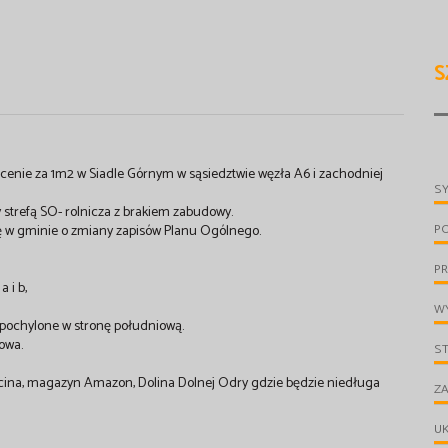
S
ej cenie za 1m2 w Siadle Górnym w sąsiedztwie węzła A6 i zachodniej
S
strefą SO- rolnicza z brakiem zabudowy.
P
ę w gminie o zmiany zapisów Planu Ogólnego.
PR
 i b,
WY
 pochylone w stronę południową.
owa.
S
cina, magazyn Amazon, Dolina Dolnej Odry gdzie będzie niedługa
ZA
UK