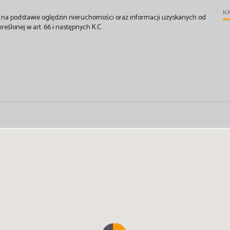
KA
st na podstawie oględzin nieruchomości oraz informacji uzyskanych od
kreślonej w art. 66 i następnych K.C.