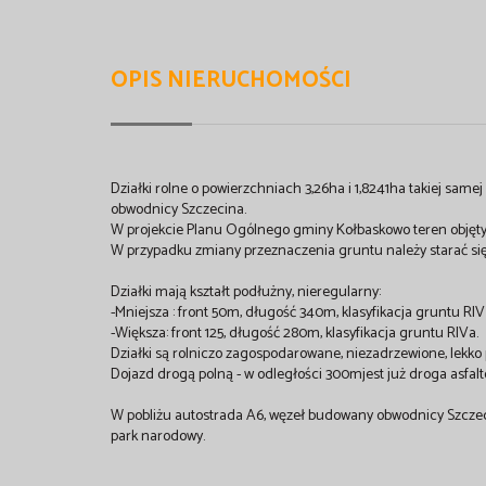
OPIS NIERUCHOMOŚCI
Działki rolne o powierzchniach 3,26ha i 1,8241ha takiej sam
obwodnicy Szczecina.
W projekcie Planu Ogólnego gminy Kołbaskowo teren objęty 
W przypadku zmiany przeznaczenia gruntu należy starać si
Działki mają kształt podłużny, nieregularny:
-Mniejsza : front 50m, długość 340m, klasyfikacja gruntu RIV a
-Większa: front 125, długość 280m, klasyfikacja gruntu RIVa.
Działki są rolniczo zagospodarowane, niezadrzewione, lekko
Dojazd drogą polną - w odległości 300mjest już droga asfalt
W pobliżu autostrada A6, węzeł budowany obwodnicy Szcze
park narodowy.