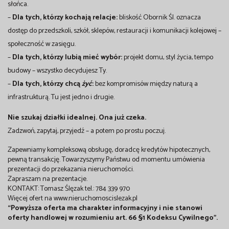
słońca.
–
Dla tych, którzy kochają relacje:
bliskość Obornik Śl. oznacza
dostęp do przedszkoli, szkół, sklepów, restauracji i komunikacji kolejowej –
społeczność w zasięgu.
–
Dla tych, którzy lubią mieć wybór:
projekt domu, styl życia, tempo
budowy – wszystko decydujesz Ty.
–
Dla tych, którzy chcą
żyć
:
bez kompromisów między naturą a
infrastrukturą. Tu jest jedno i drugie.
Nie szukaj działki idealnej. Ona już czeka.
Zadzwoń, zapytaj, przyjedź – a potem po prostu poczuj.
Zapewniamy kompleksową obsługę, doradcę kredytów hipotecznych,
pewną transakcję. Towarzyszymy Państwu od momentu umówienia
prezentacji do przekazania nieruchomości.
Zapraszam na prezentacje.
KONTAKT: Tomasz Ślęzak tel.: 784 339 970
Więcej ofert na www.nieruchomoscislezak.pl
“Powyższa oferta ma charakter informacyjny i nie stanowi
oferty handlowej w rozumieniu art. 66 §1 Kodeksu Cywilnego”.