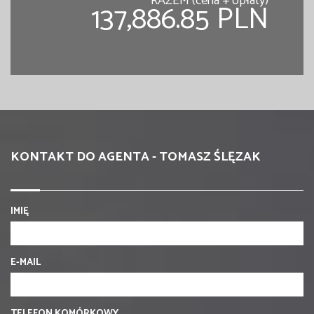
RAZEM (cena + opłaty)
137,886.85 PLN
KONTAKT DO AGENTA - TOMASZ ŚLĘZAK
IMIĘ
E-MAIL
TELEFON KOMÓRKOWY