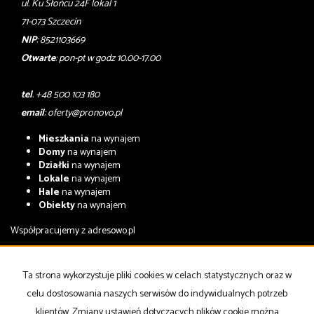
ul. Ku Słońcu 24F lokal 1
71-073 Szczecin
NIP
: 8521103669
Otwarte
: pon-pt w godz 10.00-17.00
tel
. +48 500 103 180
email
:
oferty@pronovo.pl
Mieszkania
na wynajem
Domy
na wynajem
Działki
na wynajem
Lokale
na wynajem
Hale
na wynajem
Obiekty
na wynajem
Współpracujemy z
adresowo.pl
Mieszkania
na sprzedaż
Domy
na sprzedaż
Ta strona wykorzystuje pliki cookies w celach statystycznych oraz w
Działki
na sprzedaż
celu dostosowania naszych serwisów do indywidualnych potrzeb
Lokale
na sprzedaż
Hale
na sprzedaż
klientów. Zmiany ustawień dotyczących plików cookie można