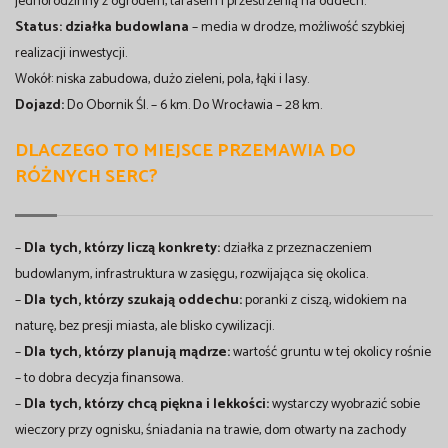
jednorodzinny z ogrodem, tarasem i przestrzenią na oddech.
Status: działka budowlana
– media w drodze, możliwość szybkiej
realizacji inwestycji.
Wokół: niska zabudowa, dużo zieleni, pola, łąki i lasy.
Dojazd:
Do Obornik Śl. – 6 km. Do Wrocławia – 28 km.
DLACZEGO TO MIEJSCE PRZEMAWIA DO
RÓŻNYCH SERC?
–
Dla tych, którzy liczą konkrety:
działka z przeznaczeniem
budowlanym, infrastruktura w zasięgu, rozwijająca się okolica.
–
Dla tych, którzy szukają oddechu:
poranki z ciszą, widokiem na
naturę, bez presji miasta, ale blisko cywilizacji.
–
Dla tych, którzy planują mądrze:
wartość gruntu w tej okolicy rośnie
– to dobra decyzja finansowa.
–
Dla tych, którzy chcą piękna i lekkości:
wystarczy wyobrazić sobie
wieczory przy ognisku, śniadania na trawie, dom otwarty na zachody