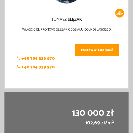
22
OFERT
TOMASZ
ŚLĘZAK
WŁAŚCICIEL PRONOVO ŚLĘZAK ODDZIAŁU DOLNOŚLĄSKIEGO
zostaw wiadomość
+48 784 339 970
+48 784 339 970
130 000 zł
2
102,69 zł/m