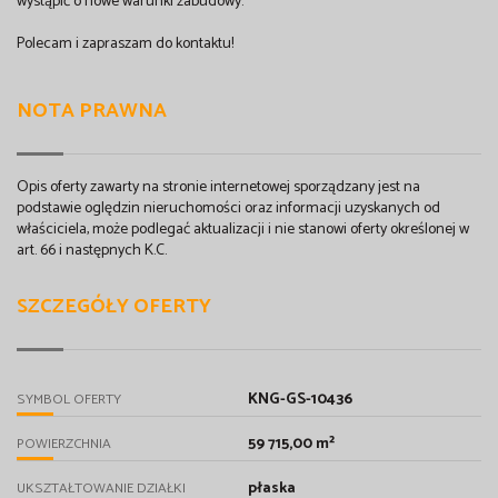
wystąpić o nowe warunki zabudowy.
Polecam i zapraszam do kontaktu!
NOTA PRAWNA
Opis oferty zawarty na stronie internetowej sporządzany jest na
podstawie oględzin nieruchomości oraz informacji uzyskanych od
właściciela, może podlegać aktualizacji i nie stanowi oferty określonej w
art. 66 i następnych K.C.
SZCZEGÓŁY OFERTY
KNG-GS-10436
SYMBOL OFERTY
59 715,00 m²
POWIERZCHNIA
płaska
UKSZTAŁTOWANIE DZIAŁKI