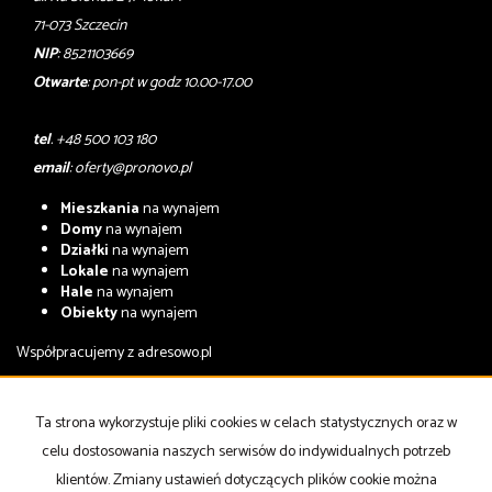
71-073 Szczecin
NIP
: 8521103669
Otwarte
: pon-pt w godz 10.00-17.00
tel
. +48 500 103 180
email
:
oferty@pronovo.pl
Mieszkania
na wynajem
Domy
na wynajem
Działki
na wynajem
Lokale
na wynajem
Hale
na wynajem
Obiekty
na wynajem
Współpracujemy z
adresowo.pl
Mieszkania
na sprzedaż
Domy
na sprzedaż
Ta strona wykorzystuje pliki cookies w celach statystycznych oraz w
Działki
na sprzedaż
celu dostosowania naszych serwisów do indywidualnych potrzeb
Lokale
na sprzedaż
Hale
na sprzedaż
klientów. Zmiany ustawień dotyczących plików cookie można