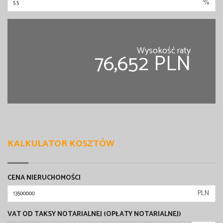
%
Wysokość raty
76,652 PLN
KALKULATOR KOSZTÓW
CENA NIERUCHOMOŚCI
PLN
VAT OD TAKSY NOTARIALNEJ (OPŁATY NOTARIALNEJ)