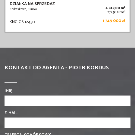
DZIAŁKA NA SPRZEDAŻ
2
4 949,00 m
Kołbaskowo, Kurów
2
272,58 zł/m
1 349 000 zł
KNG-GS-12430
KONTAKT DO AGENTA - PIOTR KORDUS
IMIĘ
E-MAIL