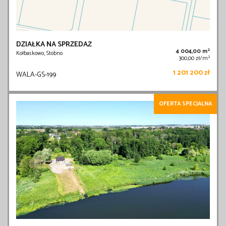
DZIAŁKA NA SPRZEDAŻ
2
4 004,00 m
Kołbaskowo, Stobno
2
300,00 zł/m
1 201 200 zł
WALA-GS-199
OFERTA SPECJALNA