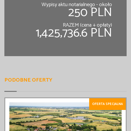
Wypisy aktu notarialnego - około
250 PLN
RAZEM (cena + opłaty)
1,425,736.6 PLN
PODOBNE OFERTY
OFERTA SPECJALNA