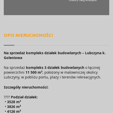
Oblicz ratę kredytu
OPIS NIERUCHOMOŚCI
Na sprzedaż kompleks działek budowlanych – Lubczyna k.
Goleniowa
Na sprzedaż
kompleks 3 działek budowlanych
o łącznej
powierzchni
11 500 m²
, położony w malowniczej okolicy
Lubczyny, w pobliżu portu, plaży i terenów rekreacyjnych.
Szczegóły nieruchomości:
????
Podział działek:
•
3528 m²
•
3826 m²
•
4126 m²