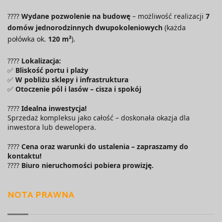
????
Wydane pozwolenie na budowę
– możliwość realizacji
7
domów jednorodzinnych dwupokoleniowych
(każda
połówka ok.
120 m²
).
????
Lokalizacja:
✅
Bliskość portu i plaży
✅
W pobliżu sklepy i infrastruktura
✅
Otoczenie pól i lasów – cisza i spokój
????
Idealna inwestycja!
Sprzedaż kompleksu jako całość – doskonała okazja dla
inwestora lub dewelopera.
????
Cena oraz warunki do ustalenia – zapraszamy do
kontaktu!
????
Biuro nieruchomości pobiera prowizję.
NOTA PRAWNA