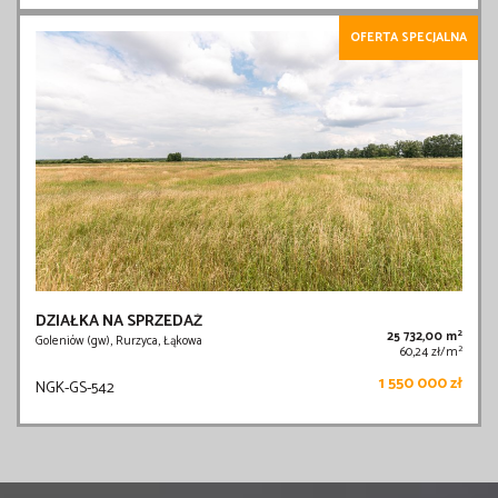
OFERTA SPECJALNA
DZIAŁKA NA SPRZEDAŻ
2
25 732,00 m
Goleniów (gw), Rurzyca, Łąkowa
2
60,24 zł/m
1 550 000 zł
NGK-GS-542