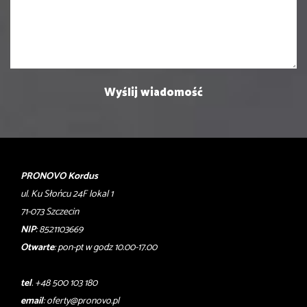
PRONOVO Kordus
ul. Ku Słońcu 24F lokal 1
71-073 Szczecin
NIP
: 8521103669
Otwarte
: pon-pt w godz 10.00-17.00
tel
. +48 500 103 180
email
:
oferty@pronovo.pl