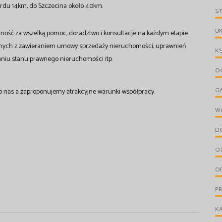
ardu 14km, do Szczecina około 40km.
S
UK
ność za wszelką pomoc, doradztwo i konsultacje na każdym etapie
anych z zawieraniem umowy sprzedaży nieruchomości, uprawnień
KS
niu stanu prawnego nieruchomości itp.
OG
G
o nas a zaproponujemy atrakcyjne warunki współpracy.
W
D
O
OD
P
KA