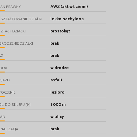
AWZ (akt wł. ziemi)
TAN PRAWNY
lekko nachylona
SZTAŁTOWANIE DZIAŁKI
prostokąt
ZTAŁT DZIAŁKI
brak
RODZENIE DZIAŁKI
brak
AZ
w drodze
ODA
asfalt
OJAZD
jezioro
TOCZENIE
1 000 m
L. DO SKLEPU [M]
w ulicy
RĄD
brak
NALIZACJA