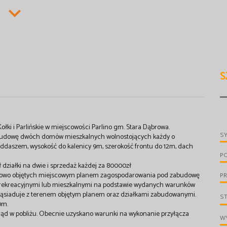
S
łki i Parlińskie w miejscowości Parlino gm. Stara Dąbrowa.
S
budowę dwóch domów mieszkalnych wolnostojących każdy o
daszem, wysokość do kalenicy 9m, szerokość frontu do 12m, dach
P
ziałki na dwie i sprzedaż każdej za 80000zł
ęściowo objętych miejscowym planem zagospodarowania pod zabudowę
PR
 rekreacyjnymi lub mieszkalnymi na podstawie wydanych warunków
 sąsiaduje z terenem objętym planem oraz działkami zabudowanymi.
S
0m.
prąd w pobliżu. Obecnie uzyskano warunki na wykonanie przyłącza
WY