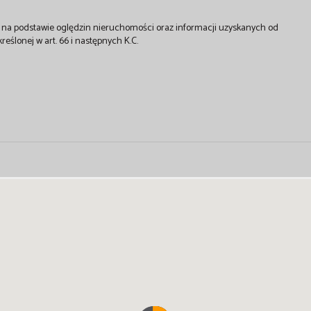
st na podstawie oględzin nieruchomości oraz informacji uzyskanych od
kreślonej w art. 66 i następnych K.C.