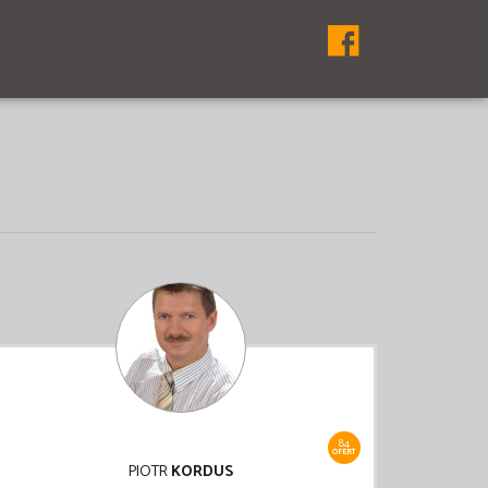
84
OFERT
PIOTR
KORDUS