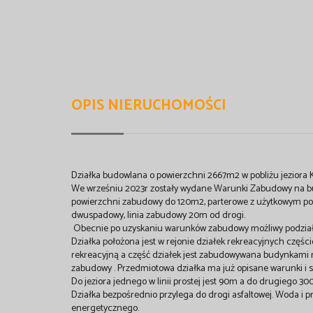
OPIS NIERUCHOMOŚCI
Działka budowlana o powierzchni 2667m2 w pobliżu jeziora Ko
We wrześniu 2023r zostały wydane Warunki Zabudowy na 
powierzchni zabudowy do 120m2, parterowe z użytkowym pod
dwuspadowy, linia zabudowy 20m od drogi.
Obecnie po uzyskaniu warunków zabudowy możliwy podział d
Działka położona jest w rejonie działek rekreacyjnych cz
rekreacyjną a część działek jest zabudowywana budynkami
zabudowy . Przedmiotowa działka ma już opisane warunki i
Do jeziora jednego w linii prostej jest 90m a do drugiego 30
Działka bezpośrednio przylega do drogi asfaltowej. Woda i 
energetycznego.