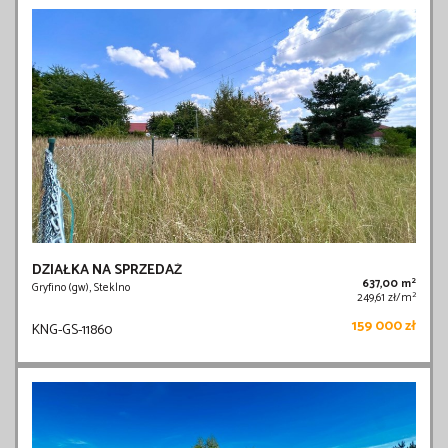
DZIAŁKA NA SPRZEDAŻ
2
637,00 m
Gryfino (gw), Steklno
2
249,61 zł/m
159 000 zł
KNG-GS-11860