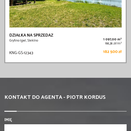
DZIAŁKA NA SPRZEDAŻ
2
1 097,00 m
Gryfino (gw), Steklno
2
166,36 zł/m
182 500 zł
KNG-GS-12343
KONTAKT DO AGENTA - PIOTR KORDUS
IMIĘ