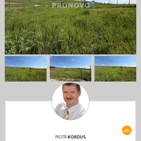
84
OFERT
PIOTR
KORDUS