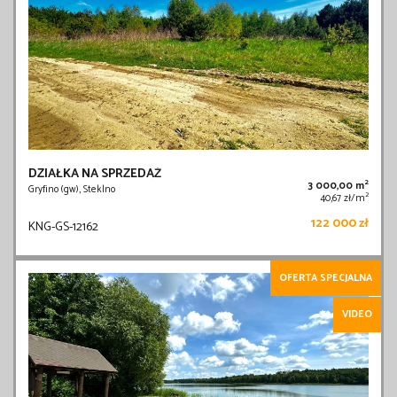
DZIAŁKA NA SPRZEDAŻ
2
3 000,00 m
Gryfino (gw), Steklno
2
40,67 zł/m
122 000 zł
KNG-GS-12162
OFERTA SPECJALNA
VIDEO