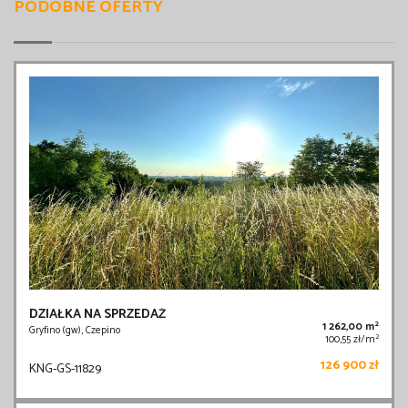
PODOBNE OFERTY
DZIAŁKA NA SPRZEDAŻ
2
1 262,00 m
Gryfino (gw), Czepino
2
100,55 zł/m
126 900 zł
KNG-GS-11829