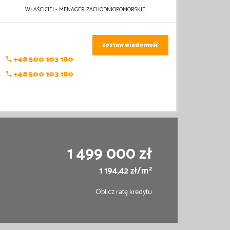
WŁAŚCICIEL- MENAGER ZACHODNIOPOMORSKIE
zostaw wiadomość
+48 500 103 180
+48 500 103 180
1 499 000 zł
2
1 194,42 zł/m
Oblicz ratę kredytu