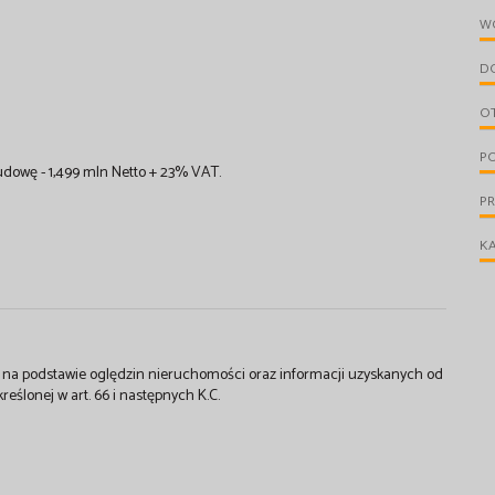
W
D
O
.
PO
dowę - 1,499 mln Netto + 23% VAT.
P
KA
st na podstawie oględzin nieruchomości oraz informacji uzyskanych od
kreślonej w art. 66 i następnych K.C.