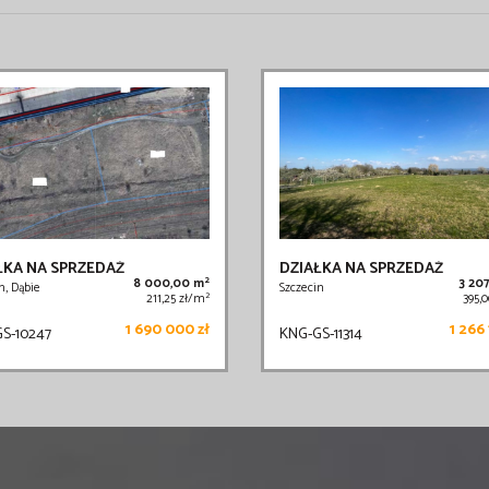
ŁKA NA SPRZEDAŻ
DZIAŁKA NA SPRZEDAŻ
2
8 000,00 m
3 20
n, Dąbie
Szczecin
2
211,25 zł/m
395,
1 690 000 zł
1 266 
S-10247
KNG-GS-11314