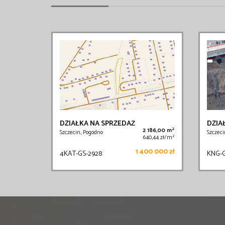
DZIAŁKA NA SPRZEDAŻ
DZIA
2
2 186,00 m
Szczecin, Pogodno
Szczeci
2
640,44 zł/m
1 400 000 zł
4KAT-GS-2928
KNG-G