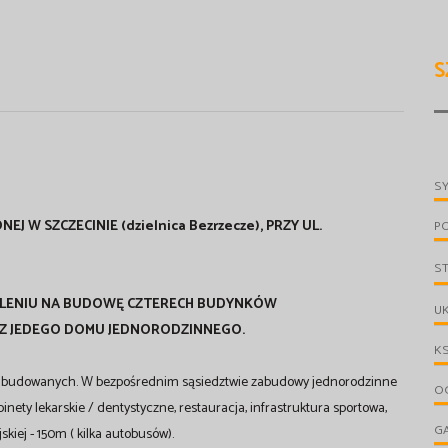
S
S
 W SZCZECINIE (dzielnica Bezrzecze), PRZY UL.
P
S
OLENIU NA BUDOWĘ CZTERECH BUDYNKÓW
UK
AZ JEDEGO DOMU JEDNORODZINNEGO.
KS
niezabudowanych. W bezpośrednim sąsiedztwie zabudowy jednorodzinne
OG
inety lekarskie / dentystyczne, restauracja, infrastruktura sportowa,
G
kiej - 150m ( kilka autobusów).