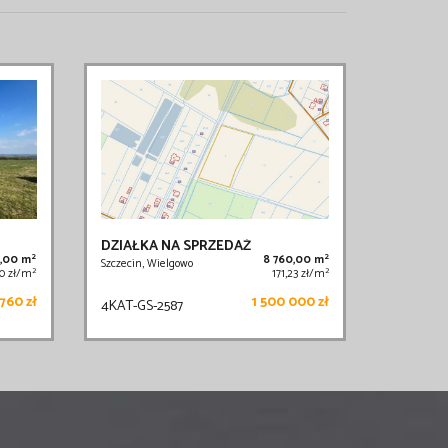
DZIAŁKA NA SPRZEDAŻ
2
2
7,00 m
8 760,00 m
Szczecin, Wielgowo
2
2
00 zł/m
171,23 zł/m
760 zł
1 500 000 zł
4KAT-GS-2587