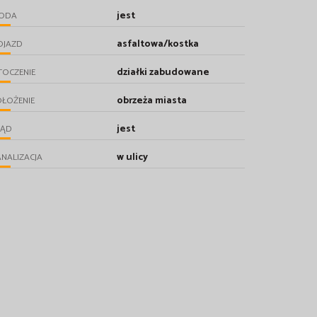
jest
ODA
asfaltowa/kostka
OJAZD
działki zabudowane
TOCZENIE
obrzeża miasta
ŁOŻENIE
jest
RĄD
w ulicy
NALIZACJA