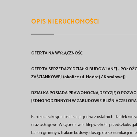
OPIS NIERUCHOMOŚCI
OFERTA NA WYŁĄCZNOŚĆ
OFERTA SPRZEDAŻY DZIAŁKI BUDOWLANEJ - POŁOŻONEJ
ZAŚCIANKOWEJ (okolice ul. Modrej / Koralowej).
DZIAŁKA POSIADA PRAWOMOCNĄ DECYZJĘ O POZW
JEDNORODZINNYCH W ZABUDOWIE BLIŹNIACZEJ OR
Bardzo atrakcyjna lokalizacja, jedna z ostatnich działek 
oraz usługowe. W sąsiedztwie sklepy, szkoła, przedszkole, gab
basen gminny w trakcie budowy, dostęp do komunikacji miejs