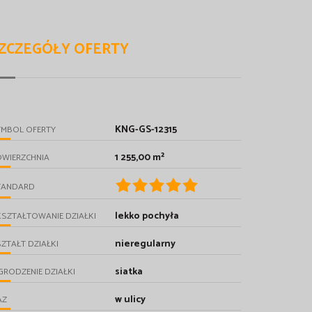
ZCZEGÓŁY OFERTY
KNG-GS-12315
YMBOL OFERTY
1 255,00 m²
OWIERZCHNIA
TANDARD
lekko pochyła
SZTAŁTOWANIE DZIAŁKI
nieregularny
ZTAŁT DZIAŁKI
siatka
RODZENIE DZIAŁKI
w ulicy
AZ