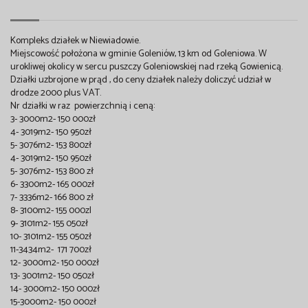
Kompleks działek w Niewiadowie.
Miejscowość położona w gminie Goleniów, 13 km od Goleniowa. W
urokliwej okolicy w sercu puszczy Goleniowskiej nad rzeką Gowienicą.
Działki uzbrojone w prąd , do ceny działek należy doliczyć udział w
drodze 2000 plus VAT.
Nr działki w raz powierzchnią i ceną:
3- 3000m2- 150 000zł
4- 3019m2- 150 950zł
5- 3076m2- 153 800zł
4- 3019m2- 150 950zł
5- 3076m2- 153 800 zł
6- 3300m2- 165 000zł
7- 3336m2- 166 800 zł
8- 3100m2- 155 000zl
9- 3101m2- 155 050zł
10- 3101m2- 155 050zł
11-3434m2- 171 700zł
12- 3000m2- 150 000zł
13- 3001m2- 150 050zł
14- 3000m2- 150 000zł
15-3000m2- 150 000zł