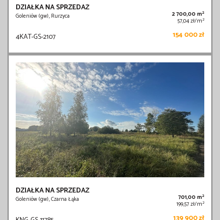
DZIAŁKA NA SPRZEDAŻ
2
2 700,00 m
Goleniów (gw), Rurzyca
2
57,04 zł/m
154 000 zł
4KAT-GS-2107
DZIAŁKA NA SPRZEDAŻ
2
701,00 m
Goleniów (gw), Czarna Łąka
2
199,57 zł/m
139 900 zł