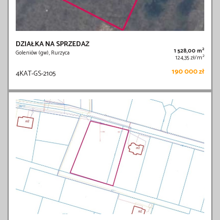
DZIAŁKA NA SPRZEDAŻ
2
1 528,00 m
Goleniów (gw), Rurzyca
2
124,35 zł/m
190 000 zł
4KAT-GS-2105