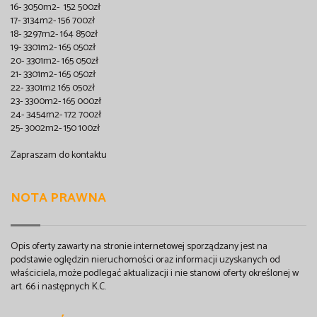
16- 3050m2- 152 500zł
17- 3134m2- 156 700zł
18- 3297m2- 164 850zł
19- 3301m2- 165 050zł
20- 3301m2- 165 050zł
21- 3301m2- 165 050zł
22- 3301m2 165 050zł
23- 3300m2- 165 000zł
24- 3454m2- 172 700zł
25- 3002m2- 150 100zł
Zapraszam do kontaktu
NOTA PRAWNA
Opis oferty zawarty na stronie internetowej sporządzany jest na
podstawie oględzin nieruchomości oraz informacji uzyskanych od
właściciela, może podlegać aktualizacji i nie stanowi oferty określonej w
art. 66 i następnych K.C.