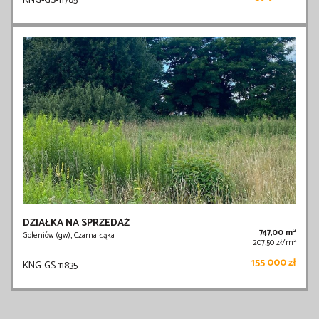
KNG-GS-11785
DZIAŁKA NA SPRZEDAŻ
2
747,00 m
Goleniów (gw), Czarna Łąka
2
207,50 zł/m
155 000 zł
KNG-GS-11835