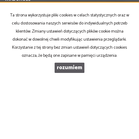
Ta strona wykorzystuje pliki cookies w celach statystycznych oraz w
celu dostosowania naszych serwisów do indywidualnych potrzeb
klientów. Zmiany ustawień dotyczących plików cookie można
dokonać w dowolnej chwili modyfikując ustawienia przeglądarki.
Korzystanie z tej strony bez zmian ustawień dotyczących cookies
oznacza, że będą one zapisane w pamięci urządzenia.
rozumiem
PRONOVO Kordus
ul. Ku Słońcu 24F lokal 1
71-073 Szczecin
NIP
: 8521103669
Otwarte
: pon-pt w godz 10.00-17.00
tel
. +48 500 103 180