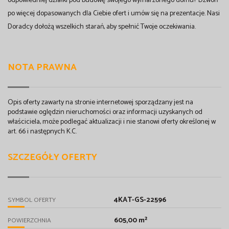
odpowiedniej działki pod budowę swojego wymarzonego domu? Dzwoń
po więcej dopasowanych dla Ciebie ofert i umów się na prezentacje. Nasi
Doradcy dołożą wszelkich starań, aby spełnić Twoje oczekiwania.
NOTA PRAWNA
Opis oferty zawarty na stronie internetowej sporządzany jest na
podstawie oględzin nieruchomości oraz informacji uzyskanych od
właściciela, może podlegać aktualizacji i nie stanowi oferty określonej w
art. 66 i następnych K.C.
SZCZEGÓŁY OFERTY
4KAT-GS-22596
SYMBOL OFERTY
605,00 m²
POWIERZCHNIA