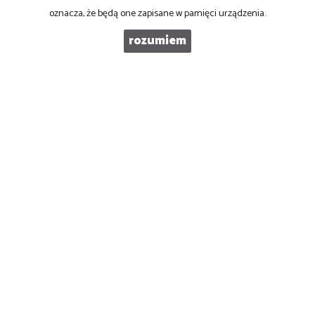
oznacza, że będą one zapisane w pamięci urządzenia.
WIADOMOŚĆ
rozumiem
PRONOVO Kordus
ul. Ku Słońcu 24F lokal 1
71-073 Szczecin
NIP
: 8521103669
Otwarte
: pon-pt w godz 10.00-17.00