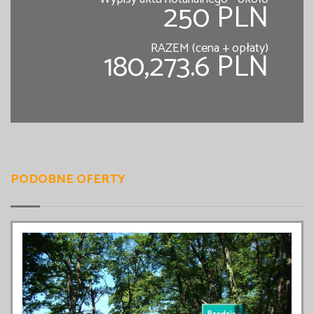
250 PLN
RAZEM (cena + opłaty)
180,273.6 PLN
PODOBNE OFERTY