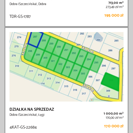
2
713,00 m
Dobra (Szczecińska), Dobra
2
273,49 zł/m
195 000 zł
TDR-GS-1787
DZIAŁKA NA SPRZEDAŻ
2
1 000,00 m
Dobra (Szczecińska), Łęgi
2
170,00 zł/m
170 000 zł
4KAT-GS-22684