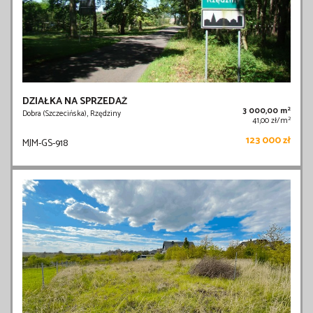
DZIAŁKA NA SPRZEDAŻ
2
3 000,00 m
Dobra (Szczecińska), Rzędziny
2
41,00 zł/m
123 000 zł
MJM-GS-918