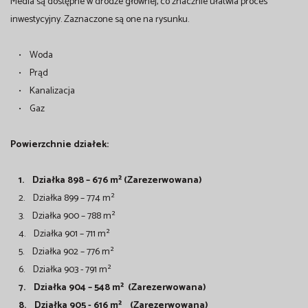
Media są dostępne w drodze głównej, co znacznie ułatwia proces
inwestycyjny. Zaznaczone są one na rysunku.
• Woda
• Prąd
• Kanalizacja
• Gaz
Powierzchnie działek:
1. Działka 898 – 676 m² (Zarezerwowana)
2. Działka 899 – 774 m²
3. Działka 900 – 788 m²
4. Działka 901 – 711 m²
5. Działka 902 – 776 m²
6. Działka 903 - 791 m²
7. Działka 904 – 548 m²
(Zarezerwowana)
8. Działka 905 - 616 m²
(Zarezerwowana)