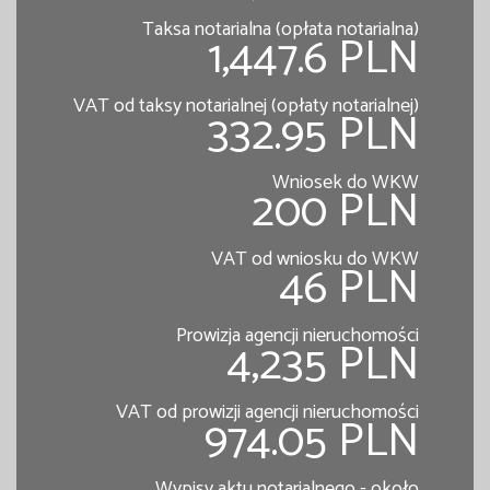
Taksa notarialna (opłata notarialna)
1,447.6 PLN
VAT od taksy notarialnej (opłaty notarialnej)
332.95 PLN
Wniosek do WKW
200 PLN
VAT od wniosku do WKW
46 PLN
Prowizja agencji nieruchomości
4,235 PLN
VAT od prowizji agencji nieruchomości
974.05 PLN
Wypisy aktu notarialnego - około