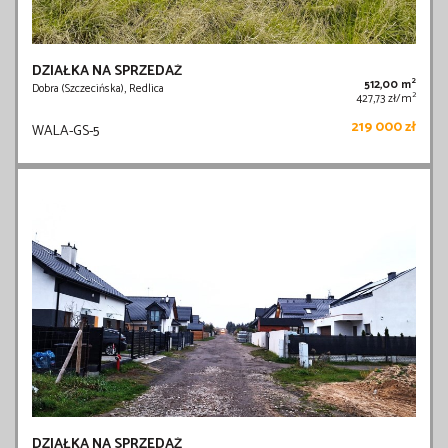
DZIAŁKA NA SPRZEDAŻ
2
512,00 m
Dobra (Szczecińska), Redlica
2
427,73 zł/m
219 000 zł
WALA-GS-5
DZIAŁKA NA SPRZEDAŻ