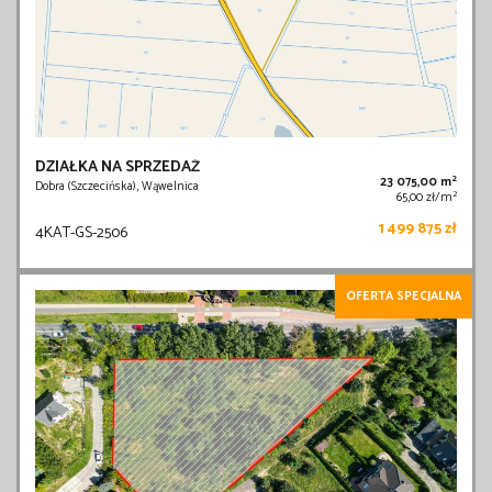
DZIAŁKA NA SPRZEDAŻ
2
23 075,00 m
Dobra (Szczecińska), Wąwelnica
2
65,00 zł/m
1 499 875 zł
4KAT-GS-2506
OFERTA SPECJALNA