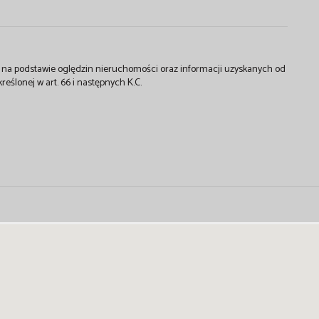
st na podstawie oględzin nieruchomości oraz informacji uzyskanych od
kreślonej w art. 66 i następnych K.C.