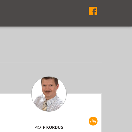
84
OFERT
PIOTR
KORDUS