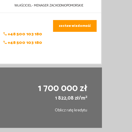
WŁAŚCICIEL- MENAGER ZACHODNIOPOMORSKIE
zostaw wiadomość
+48 500 103 180
+48 500 103 180
1 700 000 zł
2
1 822,08 zł/m
Oblicz ratę kredytu