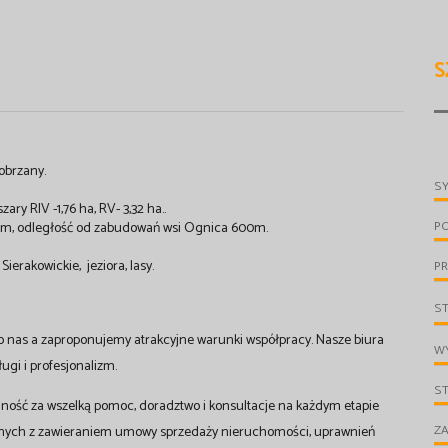
S
obrzany.
S
ry RIV -1,76 ha, RV- 3,32 ha..
P
400m, odległość od zabudowań wsi Ognica 600m.
ierakowickie, jeziora, lasy.
PR
S
o nas a zaproponujemy atrakcyjne warunki współpracy. Nasze biura
WY
gi i profesjonalizm.
S
ność za wszelką pomoc, doradztwo i konsultacje na każdym etapie
ZA
anych z zawieraniem umowy sprzedaży nieruchomości, uprawnień