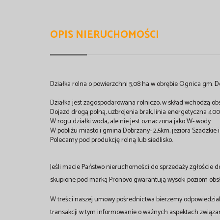
OPIS NIERUCHOMOŚCI
Działka rolna o powierzchni 5,08 ha w obrębie Ognica gm. D
Działka jest zagospodarowana rolniczo, w skład wchodzą obsza
Dojazd drogą polną, uzbrojenia brak, linia energetyczna 
W rogu działki woda, ale nie jest oznaczona jako W- wody.
W pobliżu miasto i gmina Dobrzany- 2,5km, jeziora Szadzkie i S
Polecamy pod produkcję rolną lub siedlisko.
Jeśli macie Państwo nieruchomości do sprzedaży zgłoście d
skupione pod marką Pronovo gwarantują wysoki poziom obsłu
W treści naszej umowy pośrednictwa bierzemy odpowiedzial
transakcji w tym informowanie o ważnych aspektach związ