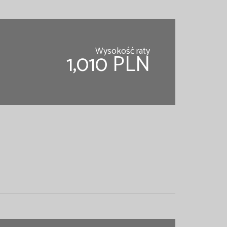
Wysokość raty
1,010 PLN