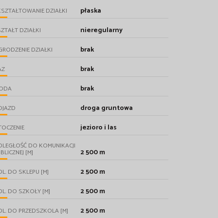
płaska
SZTAŁTOWANIE DZIAŁKI
nieregularny
ZTAŁT DZIAŁKI
brak
RODZENIE DZIAŁKI
brak
AZ
brak
ODA
droga gruntowa
OJAZD
jezioro i las
TOCZENIE
DLEGŁOŚĆ DO KOMUNIKACJI
2 500 m
BLICZNEJ [M]
2 500 m
L. DO SKLEPU [M]
2 500 m
L. DO SZKOŁY [M]
2 500 m
L. DO PRZEDSZKOLA [M]