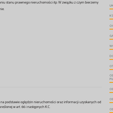
aniu stanu prawnego nieruchomości itp. W związku z czym bierzemy
UK
ie.
KS
OG
G
W
D
O
O
PU
OD
OD
st na podstawie oględzin nieruchomości oraz informacji uzyskanych od
kreślonej w art. 66 i następnych K.C.
OD