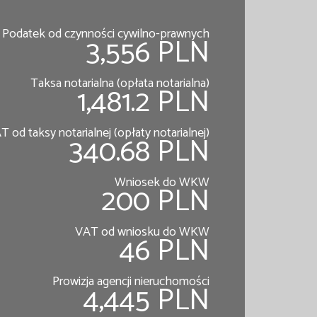
Podatek od czynności cywilno-prawnych
3,556 PLN
Taksa notarialna (opłata notarialna)
1,481.2 PLN
T od taksy notarialnej (opłaty notarialnej)
340.68 PLN
Wniosek do WKW
200 PLN
VAT od wniosku do WKW
46 PLN
Prowizja agencji nieruchomości
4,445 PLN