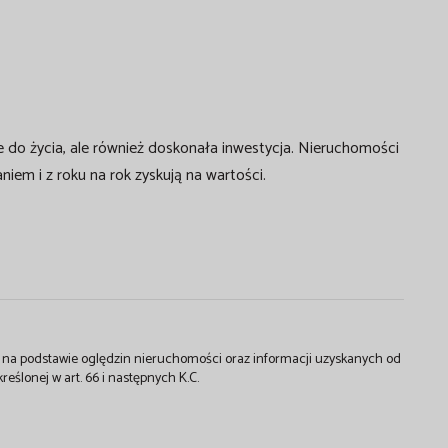
e do życia, ale również doskonała inwestycja. Nieruchomości
niem i z roku na rok zyskują na wartości.
st na podstawie oględzin nieruchomości oraz informacji uzyskanych od
kreślonej w art. 66 i następnych K.C.