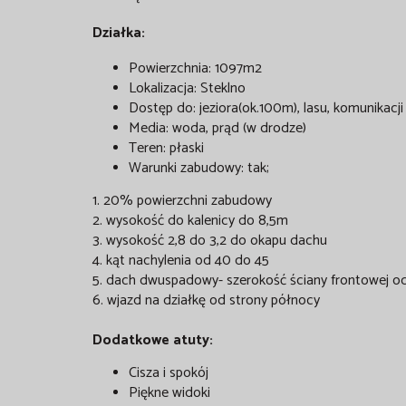
Działka:
Powierzchnia: 1097m2
Lokalizacja: Steklno
Dostęp do: jeziora(ok.100m), lasu, komunikacj
Media: woda, prąd (w drodze)
Teren: płaski
Warunki zabudowy: tak;
1. 20% powierzchni zabudowy
2. wysokość do kalenicy do 8,5m
3. wysokość 2,8 do 3,2 do okapu dachu
4. kąt nachylenia od 40 do 45
5. dach dwuspadowy- szerokość ściany frontowej od 
6. wjazd na działkę od strony północy
Dodatkowe atuty:
Cisza i spokój
Piękne widoki