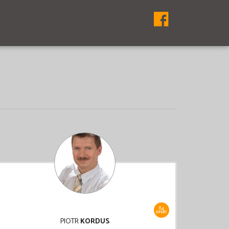
84
OFERT
PIOTR
KORDUS