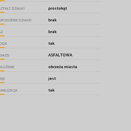
prostokąt
ZTAŁT DZIAŁKI
brak
RODZENIE DZIAŁKI
brak
AZ
tak
ODA
ASFALTOWA
OJAZD
obrzeża miasta
ŁOŻENIE
jest
RĄD
tak
NALIZACJA