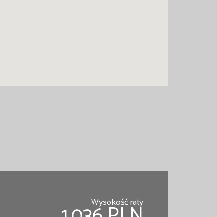
Wysokość raty
1,036 PLN