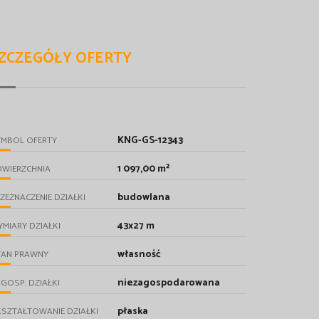
ZCZEGÓŁY OFERTY
KNG-GS-12343
YMBOL OFERTY
1 097,00 m²
OWIERZCHNIA
budowlana
ZEZNACZENIE DZIAŁKI
43x27 m
MIARY DZIAŁKI
własność
TAN PRAWNY
niezagospodarowana
GOSP. DZIAŁKI
płaska
SZTAŁTOWANIE DZIAŁKI