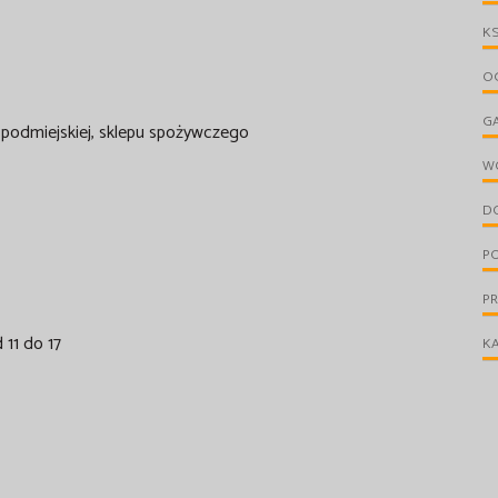
KS
OG
G
i podmiejskiej, sklepu spożywczego
W
D
PO
P
11 do 17
KA