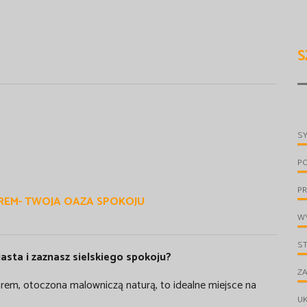
S
S
P
PR
REM
- TWOJA OAZA SPOKOJU
WY
S
asta i zaznasz sielskiego spokoju?
ZA
iorem, otoczona malowniczą naturą, to idealne miejsce na
UK