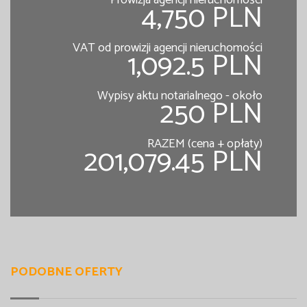
4,750 PLN
VAT od prowizji agencji nieruchomości
1,092.5 PLN
Wypisy aktu notarialnego - około
250 PLN
RAZEM (cena + opłaty)
201,079.45 PLN
PODOBNE OFERTY