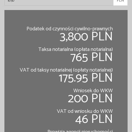
PLN
Podatek od czynności cywilno-prawnych
3,800 PLN
Taksa notarialna (opłata notarialna)
765 PLN
VAT od taksy notarialnej (opłaty notarialnej)
175.95 PLN
Wniosek do WKW
200 PLN
VAT od wniosku do WKW
46 PLN
Prowizja agencji nieruchomości