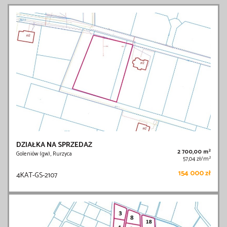
DZIAŁKA NA SPRZEDAŻ
2
2 700,00 m
Goleniów (gw), Rurzyca
2
57,04 zł/m
154 000 zł
4KAT-GS-2107