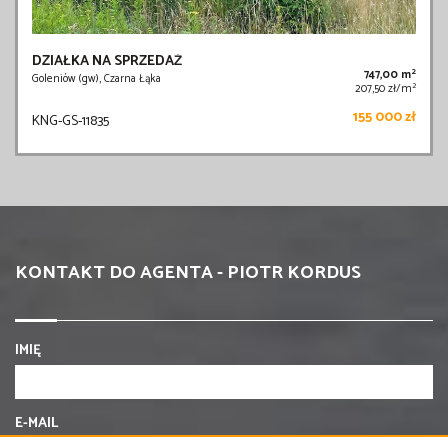
DZIAŁKA NA SPRZEDAŻ
2
747,00 m
Goleniów (gw), Czarna Łąka
2
207,50 zł/m
155 000 zł
KNG-GS-11835
KONTAKT DO AGENTA - PIOTR KORDUS
IMIĘ
E-MAIL