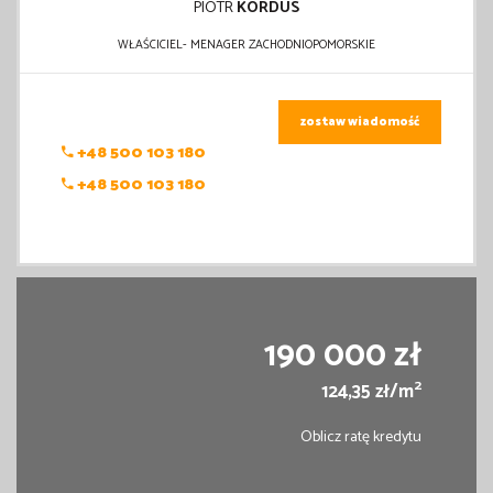
PIOTR
KORDUS
WŁAŚCICIEL- MENAGER ZACHODNIOPOMORSKIE
zostaw wiadomość
+48 500 103 180
+48 500 103 180
190 000 zł
2
124,35 zł/m
Oblicz ratę kredytu