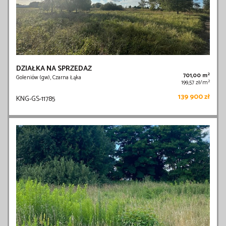
DZIAŁKA NA SPRZEDAŻ
2
701,00 m
Goleniów (gw), Czarna Łąka
2
199,57 zł/m
139 900 zł
KNG-GS-11785