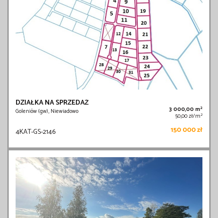
DZIAŁKA NA SPRZEDAŻ
2
3 000,00 m
Goleniów (gw), Niewiadowo
2
50,00 zł/m
150 000 zł
4KAT-GS-2146