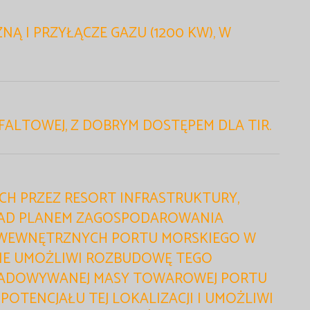
Ą I PRZYŁĄCZE GAZU (1200 KW), W
ALTOWEJ, Z DOBRYM DOSTĘPEM DLA TIR.
H PRZEZ RESORT INFRASTRUKTURY,
NAD PLANEM ZAGOSPODAROWANIA
WEWNĘTRZNYCH PORTU MORSKIEGO W
IE UMOŻLIWI ROZBUDOWĘ TEGO
ŁADOWYWANEJ MASY TOWAROWEJ PORTU
OTENCJAŁU TEJ LOKALIZACJI I UMOŻLIWI