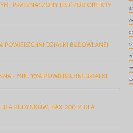
YM,
PRZEZNACZONY JEST POD OBIEKTY
G
W
D
% POWIERZCHNI DZIAŁKI BUDOWLANEJ
O
PO
P
NNA – MIN. 30% POWIERZCHNI DZIAŁKI
KA
 DLA BUDYNKÓW, MAX. 200 M DLA