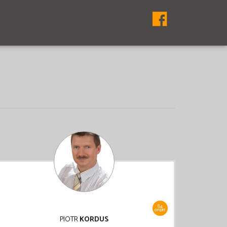
84
OFERT
PIOTR
KORDUS