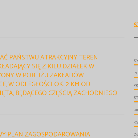
S
AĆ PAŃSTWU ATRAKCYJNY TEREN
S
SKŁADAJĄCY SIĘ Z KILU DZIAŁEK W
P
ŻONY W POBLIŻU ZAKŁADÓW
CE, W ODLEGŁOŚCI OK. 2 KM OD
PR
ĘTA, BĘDĄCEGO CZĘŚCIĄ ZACHODNIEGO
S
UK
KS
OWY PLAN ZAGOSPODAROWANIA
OG