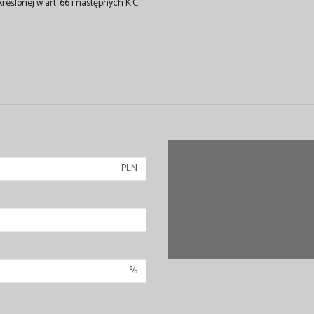
kreślonej w art. 66 i następnych K.C.
PLN
%