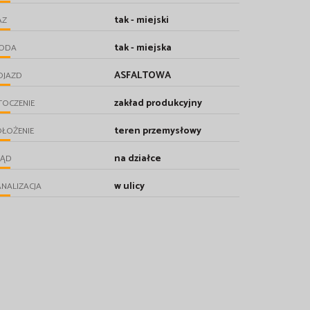
tak - miejski
AZ
tak - miejska
ODA
ASFALTOWA
OJAZD
zakład produkcyjny
TOCZENIE
teren przemysłowy
ŁOŻENIE
na działce
RĄD
w ulicy
NALIZACJA