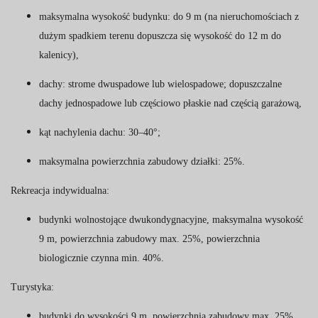
maksymalna wysokość budynku: do 9 m (na nieruchomościach z
dużym spadkiem terenu dopuszcza się wysokość do 12 m do
kalenicy),
dachy: strome dwuspadowe lub wielospadowe; dopuszczalne
dachy jednospadowe lub częściowo płaskie nad częścią garażową,
kąt nachylenia dachu: 30–40°;
maksymalna powierzchnia zabudowy działki: 25%.
Rekreacja indywidualna:
budynki wolnostojące dwukondygnacyjne, maksymalna wysokość
9 m, powierzchnia zabudowy max. 25%, powierzchnia
biologicznie czynna min. 40%.
Turystyka:
budynki do wysokości 9 m, powierzchnia zabudowy max. 25%