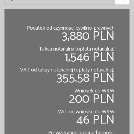
Podatek od czynności cywilno-prawnych
3,880 PLN
Taksa notarialna (opłata notarialna)
1,546 PLN
VAT od taksy notarialnej (opłaty notarialnej)
355.58 PLN
Wniosek do WKW
200 PLN
VAT od wniosku do WKW
46 PLN
Prowizja agencji nieruchomości