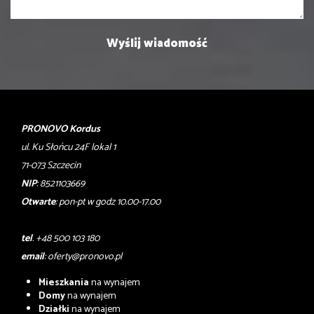
PRONOVO Kordus
ul. Ku Słońcu 24F lokal 1
71-073 Szczecin
NIP
: 8521103669
Otwarte
: pon-pt w godz 10.00-17.00
tel
. +48 500 103 180
email
:
oferty@pronovo.pl
Mieszkania
na wynajem
Domy
na wynajem
Działki
na wynajem