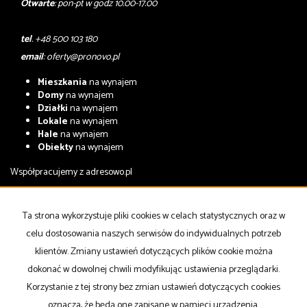
Otwarte
: pon-pt w godz 10.00-17.00
tel
. +48 500 103 180
email
:
oferty@pronovo.pl
Mieszkania
na wynajem
Domy
na wynajem
Działki
na wynajem
Lokale
na wynajem
Hale
na wynajem
Obiekty
na wynajem
Współpracujemy z
adresowo.pl
Mieszkania
na sprzedaż
Domy
na sprzedaż
Ta strona wykorzystuje pliki cookies w celach statystycznych oraz w
Działki
na sprzedaż
celu dostosowania naszych serwisów do indywidualnych potrzeb
Lokale
na sprzedaż
Hale
na sprzedaż
klientów. Zmiany ustawień dotyczących plików cookie można
Obiekty
na sprzedaż
dokonać w dowolnej chwili modyfikując ustawienia przeglądarki.
Korzystanie z tej strony bez zmian ustawień dotyczących cookies
Strona główna
notatnik
Kup
Sprzedaj
Kontakt
oznacza, że będą one zapisane w pamięci urządzenia.