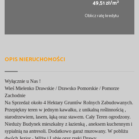
2
49,51 zł/m
Oblicz ratę kredytu
OPIS NIERUCHOMOŚCI
Wyłącznie u Nas !
Wieś Mielenko Drawskie / Drawsko Pomorskie / Pomorze
Zachodnie
Na Sprzedaż około 4 Hektary Gruntów Rolnych Zabudowanych.
Przepiękny teren w jednym kawałku, z unikalną roślinnością ,
starodrzewiem, lasem, łąką oraz stawem. Cały Teren ogrodzony.
Nieduży Budynek mieszkalny z łazienką , aneksem kuchennym i
sypialnią na antresoli. Dodatkowo garaż murowany. W pobliżu
dwóch Jezior - Wilże i Lubie oraz rzeki Drawy.