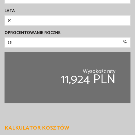
LATA
OPROCENTOWANIE ROCZNE
%
Wysokość raty
11,924 PLN
KALKULATOR KOSZTÓW