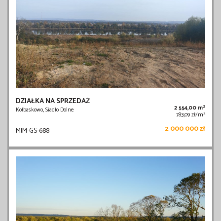
DZIAŁKA NA SPRZEDAŻ
2
2 554,00 m
Kołbaskowo, Siadło Dolne
2
783,09 zł/m
2 000 000 zł
MJM-GS-688