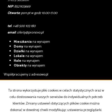
71-073 Szczecin
NIP
: 8521103669
Otwarte
: pon-pt w godz 10.00-17.00
tel
. +48 500 103 180
email
:
oferty@pronovo.pl
Mieszkania
na wynajem
Domy
na wynajem
Działki
na wynajem
Lokale
na wynajem
Hale
na wynajem
Obiekty
na wynajem
Współpracujemy z
adresowo.pl
Mieszkania
na sprzedaż
Domy
na sprzedaż
Ta strona wykorzystuje pliki cookies w celach statystycznych oraz w
Działki
na sprzedaż
celu dostosowania naszych serwisów do indywidualnych potrzeb
Lokale
na sprzedaż
Hale
na sprzedaż
klientów. Zmiany ustawień dotyczących plików cookie można
Obiekty
na sprzedaż
dokonać w dowolnej chwili modyfikując ustawienia przeglądarki.