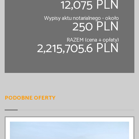
12,075 PLN
Wypisy aktu notarialnego - około
250 PLN
RAZEM (cena + opłaty)
2,215,705.6 PLN
PODOBNE OFERTY