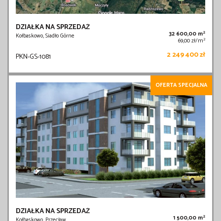
DZIAŁKA NA SPRZEDAŻ
2
32 600,00 m
Kołbaskowo, Siadło Górne
2
69,00 zł/m
2 249 400 zł
PKN-GS-1081
OFERTA SPECJALNA
DZIAŁKA NA SPRZEDAŻ
2
1 500,00 m
Kołbaskowo, Przecław