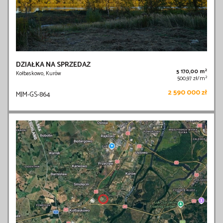
DZIAŁKA NA SPRZEDAŻ
2
5 170,00 m
Kołbaskowo, Kurów
2
500,97 zł/m
2 590 000 zł
MJM-GS-864