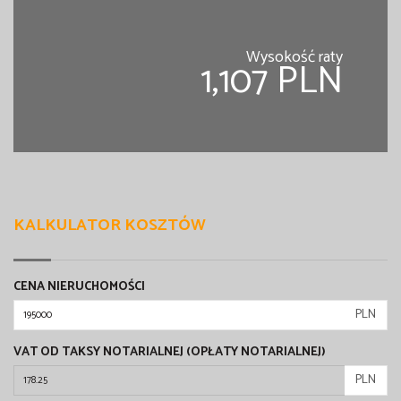
Wysokość raty
1,107 PLN
KALKULATOR KOSZTÓW
CENA NIERUCHOMOŚCI
PLN
VAT OD TAKSY NOTARIALNEJ (OPŁATY NOTARIALNEJ)
PLN