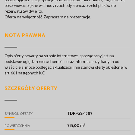
poszukujących ciszy, spokoju oraz do obcowania z naturą. Stąd można
obserwować piękne wschody i zachody słońca, przelot ptaków do
rezerwatu Świdwie itp.
Oferta na wyłączność. Zapraszam na prezentacje.
NOTA PRAWNA
Opis oferty zawarty na stronie internetowej sporządzany jest na
podstawie oględzin nieruchomości oraz informacji uzyskanych od
właściciela, może podlegać aktualizacji i nie stanowi oferty określonej w
art. 66 i następnych K.C.
SZCZEGÓŁY OFERTY
TDR-GS-1787
SYMBOL OFERTY
713,00 m²
POWIERZCHNIA