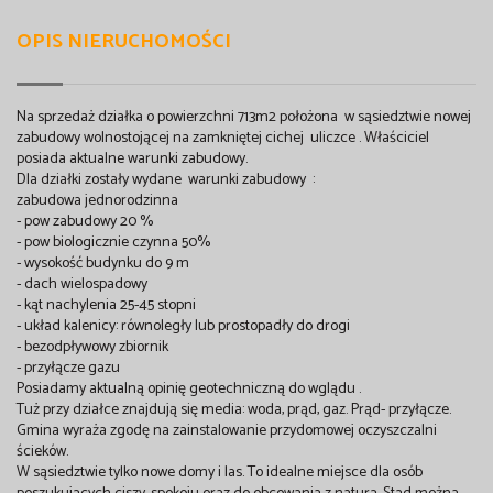
OPIS NIERUCHOMOŚCI
Na sprzedaż działka o powierzchni 713m2 położona w sąsiedztwie nowej
zabudowy wolnostojącej na zamkniętej cichej uliczce . Właściciel
posiada aktualne warunki zabudowy.
Dla działki zostały wydane warunki zabudowy :
zabudowa jednorodzinna
- pow zabudowy 20 %
- pow biologicznie czynna 50%
- wysokość budynku do 9 m
- dach wielospadowy
- kąt nachylenia 25-45 stopni
- układ kalenicy: równoległy lub prostopadły do drogi
- bezodpływowy zbiornik
- przyłącze gazu
Posiadamy aktualną opinię geotechniczną do wglądu .
Tuż przy działce znajdują się media: woda, prąd, gaz. Prąd- przyłącze.
Gmina wyraża zgodę na zainstalowanie przydomowej oczyszczalni
ścieków.
W sąsiedztwie tylko nowe domy i las. To idealne miejsce dla osób