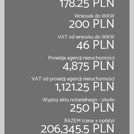
178.25 PLN
Wniosek do WKW
200 PLN
VAT od wniosku do WKW
46 PLN
Prowizja agencji nieruchomości
4,875 PLN
VAT od prowizji agencji nieruchomości
1,121.25 PLN
Wypisy aktu notarialnego - około
250 PLN
RAZEM (cena + opłaty)
206,345.5 PLN