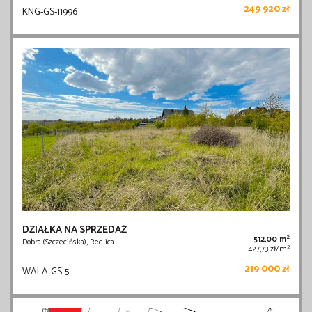
249 920 zł
KNG-GS-11996
DZIAŁKA NA SPRZEDAŻ
2
512,00 m
Dobra (Szczecińska), Redlica
2
427,73 zł/m
219 000 zł
WALA-GS-5