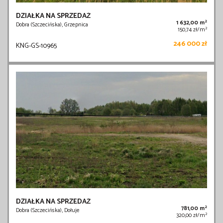
DZIAŁKA NA SPRZEDAŻ
2
1 632,00 m
Dobra (Szczecińska), Grzepnica
2
150,74 zł/m
246 000 zł
KNG-GS-10965
DZIAŁKA NA SPRZEDAŻ
2
781,00 m
Dobra (Szczecińska), Dołuje
2
320,00 zł/m