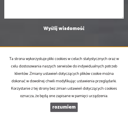
Ta strona wykorzystuje pliki cookies w celach statystycznych oraz w
PRONOVO Kordus
celu dostosowania naszych serwisów do indywidualnych potrzeb
ul. Ku Słońcu 24F lokal 1
klientów. Zmiany ustawień dotyczących plików cookie można
71-073 Szczecin
dokonać w dowolnej chwili modyfikując ustawienia przeglądarki.
NIP
: 8521103669
Korzystanie z tej strony bez zmian ustawień dotyczących cookies
Otwarte
: pon-pt w godz 10.00-17.00
oznacza, że będą one zapisane w pamięci urządzenia.
rozumiem
tel
. +48 500 103 180
email
:
oferty@pronovo.pl
Mieszkania
na wynajem