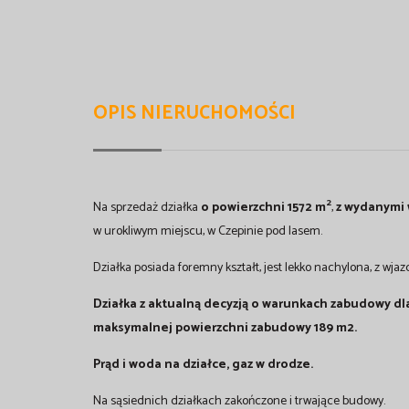
OPIS NIERUCHOMOŚCI
2
Na sprzedaż działka
o powierzchni 1572 m
,
z wydanymi
w urokliwym miejscu, w Czepinie pod lasem.
Działka posiada foremny kształt, jest lekko nachylona, z w
Działka z aktualną decyzją o warunkach zabudowy d
maksymalnej powierzchni zabudowy 189 m2.
Prąd i woda na działce, gaz w drodze.
Na sąsiednich działkach zakończone i trwające budowy.