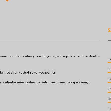
S
 warunkami zabudowy
, znajdująca się w kompleksie siedmiu działek,
S
P
jazdem od strony południowo-wschodniej.
PR
la budynku mieszkalnego jednorodzinnego z garażem, o
UK
OG
P