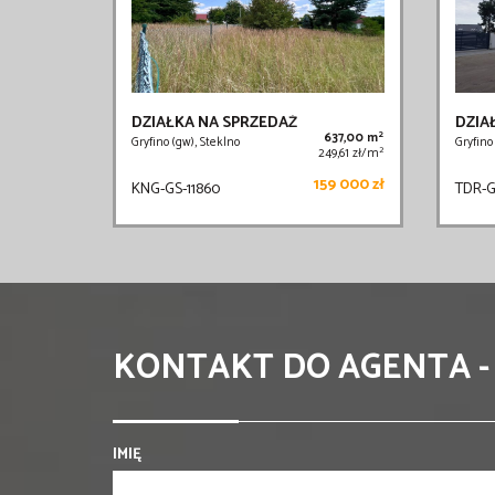
DZIAŁKA NA SPRZEDAŻ
DZIA
2
637,00 m
Gryfino (gw), Steklno
Gryfino
2
249,61 zł/m
159 000 zł
KNG-GS-11860
TDR-G
KONTAKT DO AGENTA -
IMIĘ