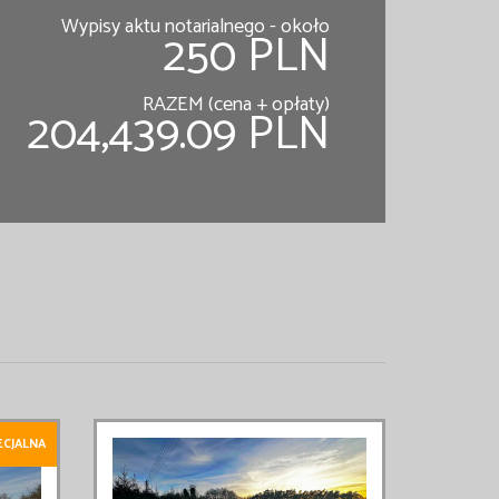
Wypisy aktu notarialnego - około
250 PLN
RAZEM (cena + opłaty)
204,439.09 PLN
ECJALNA