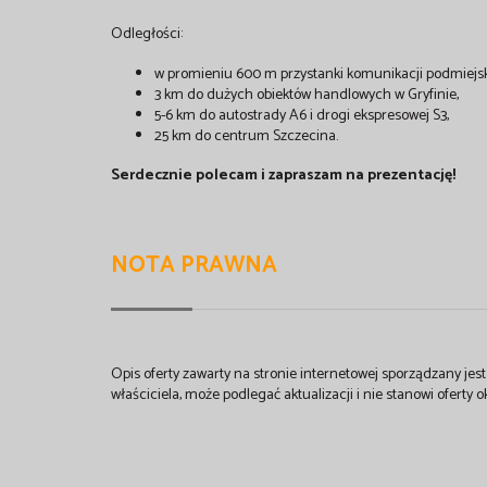
Odległości:
w promieniu 600 m przystanki komunikacji podmiejski
3 km do dużych obiektów handlowych w Gryfinie,
5-6 km do autostrady A6 i drogi ekspresowej S3,
25 km do centrum Szczecina.
Serdecznie polecam i zapraszam na prezentację!
NOTA PRAWNA
Opis oferty zawarty na stronie internetowej sporządzany je
właściciela, może podlegać aktualizacji i nie stanowi oferty o