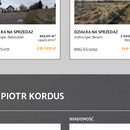
ŁKA NA SPRZEDAŻ
DZIAŁKA NA SPRZEDAŻ
2
963,00 m
3 000
 (gw), Radziszewo
Gryfino (gw), Borzym
2
244,03 zł/m
83,
235 000 zł
249 
S-1771
KNG-GS-12102
 PIOTR KORDUS
WIADOMOŚĆ