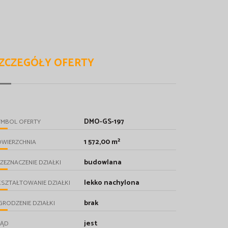
ZCZEGÓŁY OFERTY
DMO-GS-197
YMBOL OFERTY
1 572,00 m²
OWIERZCHNIA
budowlana
ZEZNACZENIE DZIAŁKI
lekko nachylona
SZTAŁTOWANIE DZIAŁKI
brak
RODZENIE DZIAŁKI
jest
RĄD