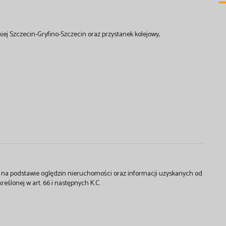
ej Szczecin-Gryfino-Szczecin oraz przystanek kolejowy,
st na podstawie oględzin nieruchomości oraz informacji uzyskanych od
kreślonej w art. 66 i następnych K.C.