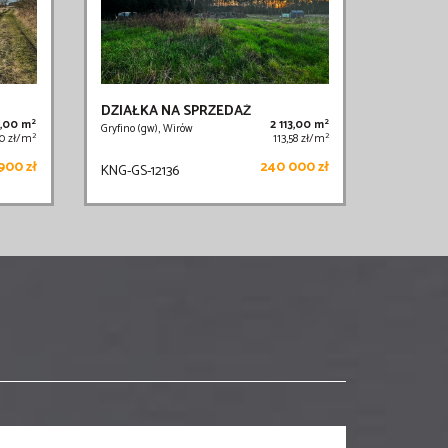
DZIAŁKA NA SPRZEDAŻ
2
2
,00 m
2 113,00 m
Gryfino (gw), Wirów
2
2
30 zł/m
113,58 zł/m
900 zł
240 000 zł
KNG-GS-12136