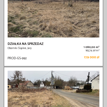
DZIAŁKA NA SPRZEDAŻ
2
1 080,00 m
Oborniki Śląskie, Jary
2
165,74 zł/m
179 000 zł
PROD-GS-992