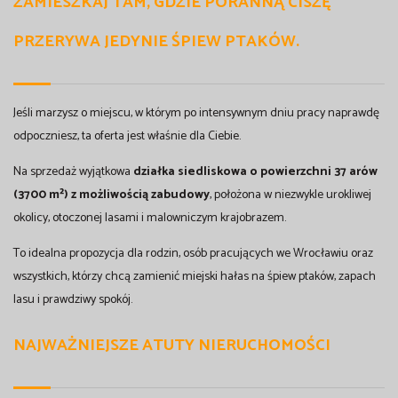
ZAMIESZKAJ TAM, GDZIE PORANNĄ CISZĘ
PRZERYWA JEDYNIE ŚPIEW PTAKÓW.
Jeśli marzysz o miejscu, w którym po intensywnym dniu pracy naprawdę
odpoczniesz, ta oferta jest właśnie dla Ciebie.
Na sprzedaż wyjątkowa
działka siedliskowa o powierzchni 37 arów
(3700 m²) z możliwością zabudowy
, położona w niezwykle urokliwej
okolicy, otoczonej lasami i malowniczym krajobrazem.
To idealna propozycja dla rodzin, osób pracujących we Wrocławiu oraz
wszystkich, którzy chcą zamienić miejski hałas na śpiew ptaków, zapach
lasu i prawdziwy spokój.
NAJWAŻNIEJSZE ATUTY NIERUCHOMOŚCI