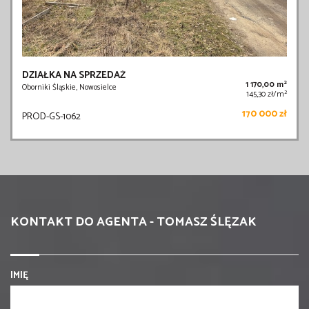
DZIAŁKA NA SPRZEDAŻ
2
1 170,00 m
Oborniki Śląskie, Nowosielce
2
145,30 zł/m
170 000 zł
PROD-GS-1062
KONTAKT DO AGENTA - TOMASZ ŚLĘZAK
IMIĘ