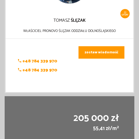
22
OFERT
TOMASZ
ŚLĘZAK
WŁAŚCICIEL PRONOVO ŚLĘZAK ODDZIAŁU DOLNOŚLĄSKIEGO
zostaw wiadomość
+48 784 339 970
+48 784 339 970
205 000 zł
2
55,41 zł/m