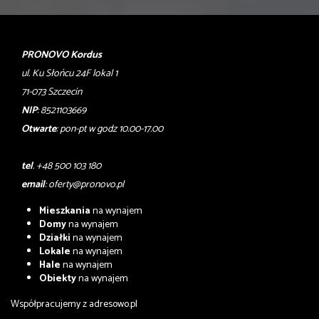
PRONOVO Kordus
ul. Ku Słońcu 24F lokal 1
71-073 Szczecin
NIP
: 8521103669
Otwarte
: pon-pt w godz 10.00-17.00
tel
. +48 500 103 180
email
:
oferty@pronovo.pl
Mieszkania
na wynajem
Domy
na wynajem
Działki
na wynajem
Lokale
na wynajem
Hale
na wynajem
Obiekty
na wynajem
Współpracujemy z
adresowo.pl