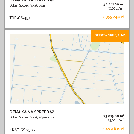
DZIAŁKA NA SPRZEDAŻ
2
58 881,00 m
Dobra (Szczecińska), Łęgi
2
40,00 zł/m
2 355 240 zł
TDR-GS-457
OFERTA SPECJALNA
DZIAŁKA NA SPRZEDAŻ
2
23 075,00 m
Dobra (Szczecińska), Wąwelnica
2
65,00 zł/m
1 499 875 zł
4KAT-GS-2506