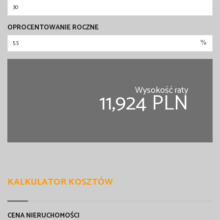
OPROCENTOWANIE ROCZNE
%
Wysokość raty
11,924 PLN
KALKULATOR KOSZTÓW
CENA NIERUCHOMOŚCI