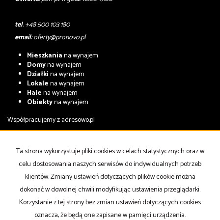
tel
. +48 500 103 180
email
:
oferty@pronovo.pl
Mieszkania
na wynajem
Domy
na wynajem
Działki
na wynajem
Lokale
na wynajem
Hale
na wynajem
Obiekty
na wynajem
Współpracujemy z
adresowo.pl
Mieszkania
na sprzedaż
Domy
na sprzedaż
Ta strona wykorzystuje pliki cookies w celach statystycznych oraz w
Działki
na sprzedaż
celu dostosowania naszych serwisów do indywidualnych potrzeb
Lokale
na sprzedaż
Hale
na sprzedaż
klientów. Zmiany ustawień dotyczących plików cookie można
Obiekty
na sprzedaż
dokonać w dowolnej chwili modyfikując ustawienia przeglądarki.
Korzystanie z tej strony bez zmian ustawień dotyczących cookies
Strona główna
notatnik
Kup
Sprzedaj
Kontakt
oznacza, że będą one zapisane w pamięci urządzenia.