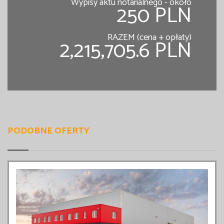
Wypisy aktu notarialnego - około
250 PLN
RAZEM (cena + opłaty)
2,215,705.6 PLN
PODOBNE OFERTY