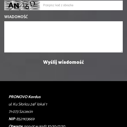
WIADOMOŚĆ
PRONOVO Kordus
ul. Ku Słońcu 24F lokal 1
71-073 Szczecin
NIP
: 8521103669
Otwarte
: pon-pt w godz 10.00-17.00