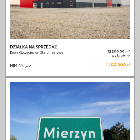
DZIAŁKA NA SPRZEDAŻ
2
13 300,00 m
Dobra (Szczecińska), Skarbimierzyce
2
127,82 zł/m
1 700 000 zł
MJM-GS-522