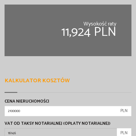
Wysokość raty
11,924 PLN
KALKULATOR KOSZTÓW
CENA NIERUCHOMOŚCI
PLN
VAT OD TAKSY NOTARIALNEJ (OPŁATY NOTARIALNEJ)
PLN