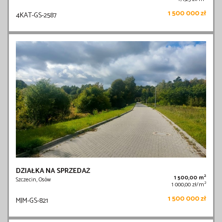
1 500 000 zł
4KAT-GS-2587
DZIAŁKA NA SPRZEDAŻ
2
1 500,00 m
Szczecin, Osów
2
1 000,00 zł/m
1 500 000 zł
MJM-GS-821