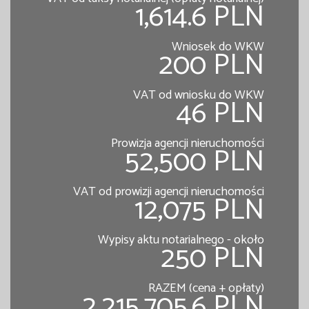
1,614.6 PLN
Wniosek do WKW
200 PLN
VAT od wniosku do WKW
46 PLN
Prowizja agencji nieruchomości
52,500 PLN
VAT od prowizji agencji nieruchomości
12,075 PLN
Wypisy aktu notarialnego - około
250 PLN
RAZEM (cena + opłaty)
2,215,705.6 PLN