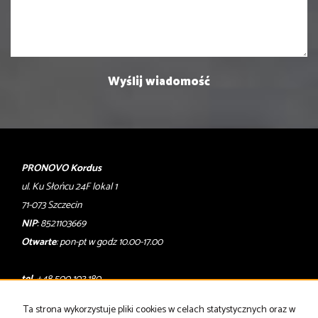
PRONOVO Kordus
ul. Ku Słońcu 24F lokal 1
71-073 Szczecin
NIP
: 8521103669
Otwarte
: pon-pt w godz 10.00-17.00
tel
. +48 500 103 180
email
:
oferty@pronovo.pl
Ta strona wykorzystuje pliki cookies w celach statystycznych oraz w