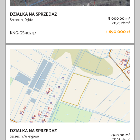
DZIAŁKA NA SPRZEDAŻ
2
8 000,00 m
Szczecin, Dąbie
2
211,25 zł/m
1 690 000 zł
KNG-GS-10247
DZIAŁKA NA SPRZEDAŻ
2
8 760,00 m
Szczecin, Wielgowo
2
171,23 zł/m