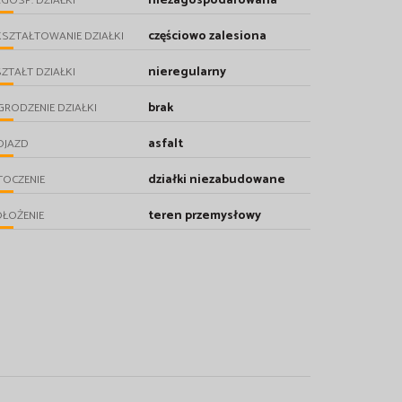
niezagospodarowana
GOSP. DZIAŁKI
częściowo zalesiona
SZTAŁTOWANIE DZIAŁKI
nieregularny
ZTAŁT DZIAŁKI
brak
RODZENIE DZIAŁKI
asfalt
OJAZD
działki niezabudowane
TOCZENIE
teren przemysłowy
ŁOŻENIE