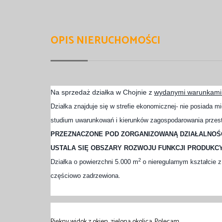
OPIS NIERUCHOMOŚCI
Na sprzedaż działka w Chojnie z
wydanymi warunkami
Działka znajduje się w strefie ekonomicznej- nie posiada 
studium uwarunkowań i kierunków zagospodarowania przes
PRZEZNACZONE POD ZORGANIZOWANĄ DZIAŁALNOŚĆ
USTALA SIĘ OBSZARY ROZWOJU FUNKCJI PRODUKC
2
Działka o powierzchni 5.000 m
o nieregularnym kształcie 
częściowo zadrzewiona.
Piękny widok z okien, zielona okolica. Polecam.