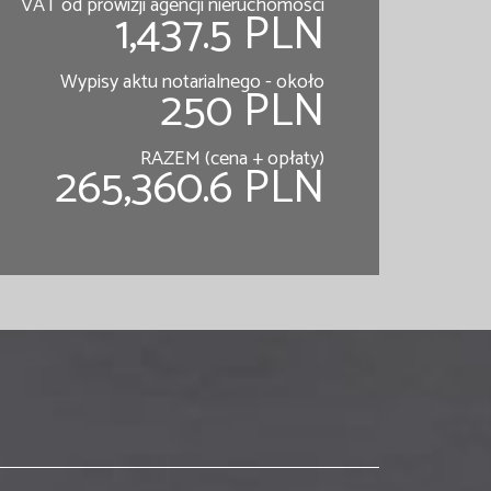
VAT od prowizji agencji nieruchomości
1,437.5 PLN
Wypisy aktu notarialnego - około
250 PLN
RAZEM (cena + opłaty)
265,360.6 PLN