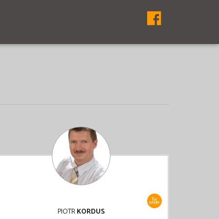
84
OFERT
PIOTR
KORDUS