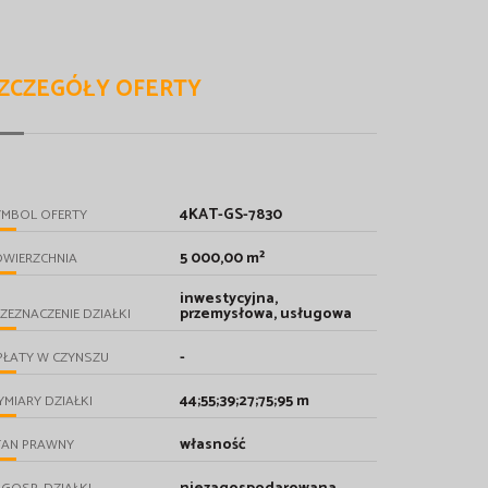
ZCZEGÓŁY OFERTY
4KAT-GS-7830
YMBOL OFERTY
5 000,00 m²
OWIERZCHNIA
inwestycyjna,
przemysłowa, usługowa
ZEZNACZENIE DZIAŁKI
-
PŁATY W CZYNSZU
44;55;39;27;75;95 m
MIARY DZIAŁKI
własność
TAN PRAWNY