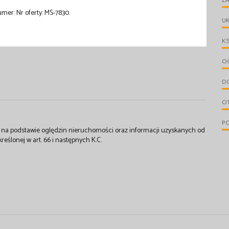
ZA
mer: Nr oferty: MS-7830.
UK
KS
OG
D
O
PO
st na podstawie oględzin nieruchomości oraz informacji uzyskanych od
kreślonej w art. 66 i następnych K.C.