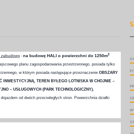
S
2
 zabudowy
na budowę HALI o powierzchni do 1250m
-
S
miejscowego planu zagospodarowania przestrzennego, posiada tylko
P
trzennego, w którym posiada następujące przeznaczenie
OBSZARY
 INWESTYCYJNĄ, TEREN BYŁEGO LOTNISKA W CHOJNIE –
PR
YJNO – USŁUGOWYCH (PARK TECHNOLOGICZNY).
O
z dojazdem od dwóch przeciwległych stron. Powierzchnia działki
WY
S