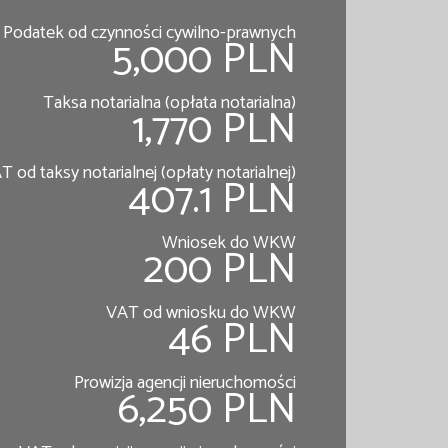
Podatek od czynności cywilno-prawnych
5,000 PLN
Taksa notarialna (opłata notarialna)
1,770 PLN
T od taksy notarialnej (opłaty notarialnej)
407.1 PLN
Wniosek do WKW
200 PLN
VAT od wniosku do WKW
46 PLN
Prowizja agencji nieruchomości
6,250 PLN