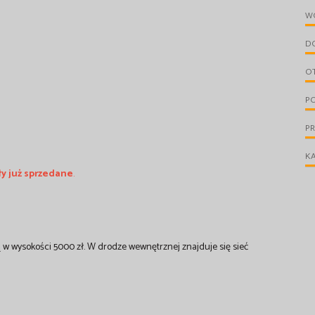
W
D
O
PO
P
KA
ły już sprzedane
.
 w wysokości 5000 zł. W drodze wewnętrznej znajduje się sieć