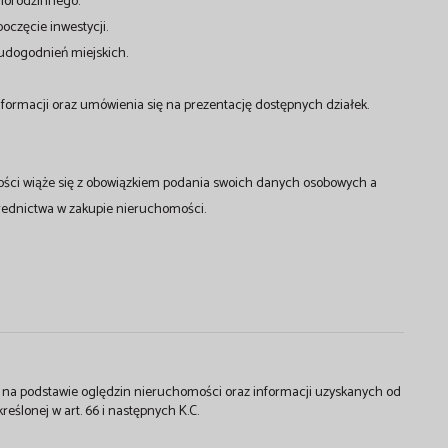
norodzinnego.
częcie inwestycji.
udogodnień miejskich.
ormacji oraz umówienia się na prezentację dostępnych działek.
ości wiąże się z obowiązkiem podania swoich danych osobowych a
rednictwa w zakupie nieruchomości.
st na podstawie oględzin nieruchomości oraz informacji uzyskanych od
kreślonej w art. 66 i następnych K.C.