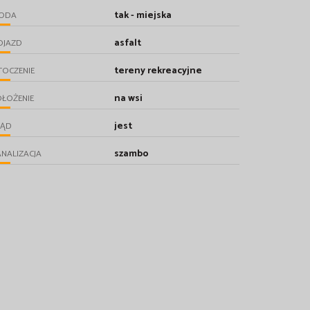
tak - miejska
ODA
asfalt
OJAZD
tereny rekreacyjne
TOCZENIE
na wsi
ŁOŻENIE
jest
RĄD
szambo
NALIZACJA