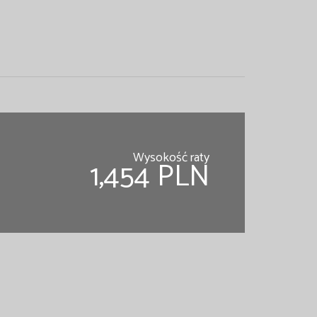
Wysokość raty
1,454 PLN