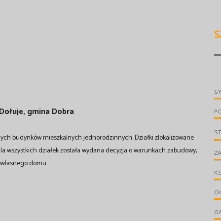
S
S
 Dołuje, gmina Dobra
P
S
cych budynków mieszkalnych jednorodzinnych. Działki zlokalizowane
 Dla wszystkich działek została wydana decyzja o warunkach zabudowy,
ZA
ę własnego domu.
KS
OG
G