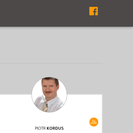
84
OFERT
PIOTR
KORDUS