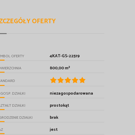
ZCZEGÓŁY OFERTY
4KAT-GS-22519
YMBOL OFERTY
800,00 m²
OWIERZCHNIA
TANDARD
niezagospodarowana
GOSP. DZIAŁKI
prostokąt
ZTAŁT DZIAŁKI
brak
RODZENIE DZIAŁKI
jest
AZ