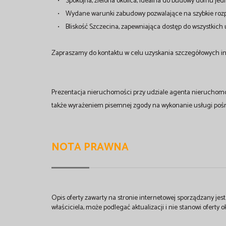
• Spokojna, zielona okolica, idealna do budowy domu jed
• Wydane warunki zabudowy pozwalające na szybkie rozpo
• Bliskość Szczecina, zapewniająca dostęp do wszystkich 
Zapraszamy do kontaktu w celu uzyskania szczegółowych inf
Prezentacja nieruchomości przy udziale agenta nieruchom
także wyrażeniem pisemnej zgody na wykonanie usługi poś
NOTA PRAWNA
Opis oferty zawarty na stronie internetowej sporządzany je
właściciela, może podlegać aktualizacji i nie stanowi oferty o