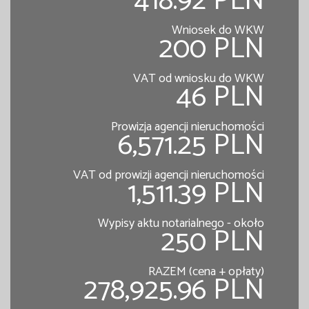
418.92 PLN
Wniosek do WKW
200 PLN
VAT od wniosku do WKW
46 PLN
Prowizja agencji nieruchomości
6,571.25 PLN
VAT od prowizji agencji nieruchomości
1,511.39 PLN
Wypisy aktu notarialnego - około
250 PLN
RAZEM (cena + opłaty)
278,925.96 PLN