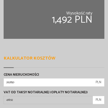
Wysokość raty
1,492 PLN
KALKULATOR KOSZTÓW
CENA NIERUCHOMOŚCI
PLN
VAT OD TAKSY NOTARIALNEJ (OPŁATY NOTARIALNEJ)
PLN