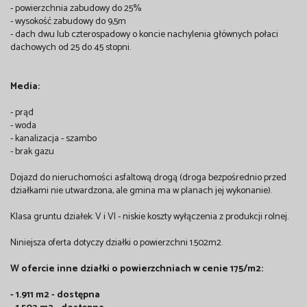
- powierzchnia zabudowy do 25%
- wysokość zabudowy do 9,5m
- dach dwu lub czterospadowy o koncie nachylenia głównych połaci
dachowych od 25 do 45 stopni.
Media:
- prąd
- woda
- kanalizacja - szambo
- brak gazu
Dojazd do nieruchomości asfaltową drogą (droga bezpośrednio przed
działkami nie utwardzona, ale gmina ma w planach jej wykonanie).
Klasa gruntu działek: V i VI - niskie koszty wyłączenia z produkcji rolnej.
Niniejsza oferta dotyczy działki o powierzchni 1.502m2.
W ofercie inne działki o powierzchniach w cenie 175/m2:
- 1.911 m2 - dostępna