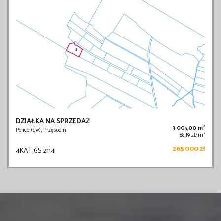
DZIAŁKA NA SPRZEDAŻ
2
3 005,00 m
Police (gw), Przęsocin
2
88,19 zł/m
265 000 zł
4KAT-GS-2114