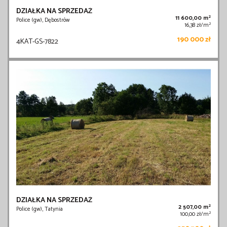
DZIAŁKA NA SPRZEDAŻ
2
11 600,00 m
Police (gw), Dębostrów
2
16,38 zł/m
190 000 zł
4KAT-GS-7822
DZIAŁKA NA SPRZEDAŻ
2
2 507,00 m
Police (gw), Tatynia
2
100,00 zł/m