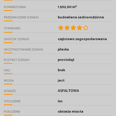
1 502,00 m²
POWIERZCHNIA
budowlana-jednorodzinne
PRZEZNACZENIE DZIAŁKI
STANDARD
częściowo zagospodarowana
ZAGOSP. DZIAŁKI
płaska
UKSZTAŁTOWANIE DZIAŁKI
prostokąt
KSZTAŁT DZIAŁKI
brak
GAZ
jest
WODA
ASFALTOWA
DOJAZD
las
OTOCZENIE
obrzeża miasta
POŁOŻENIE