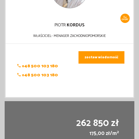
84
OFERT
PIOTR
KORDUS
WŁAŚCICIEL- MENAGER ZACHODNIOPOMORSKIE
zostaw wiadomość
+48 500 103 180
+48 500 103 180
262 850 zł
2
175,00 zł/m