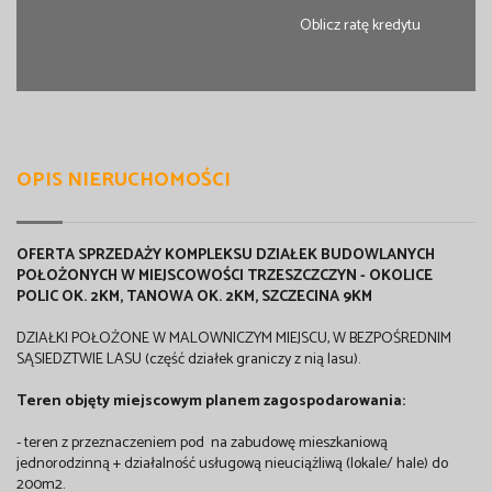
Oblicz ratę kredytu
OPIS NIERUCHOMOŚCI
OFERTA SPRZEDAŻY KOMPLEKSU DZIAŁEK BUDOWLANYCH
POŁOŻONYCH W MIEJSCOWOŚCI TRZESZCZCZYN - OKOLICE
POLIC OK. 2KM, TANOWA OK. 2KM, SZCZECINA 9KM
DZIAŁKI POŁOŻONE W MALOWNICZYM MIEJSCU, W BEZPOŚREDNIM
SĄSIEDZTWIE LASU (część działek graniczy z nią lasu).
Teren objęty miejscowym planem zagospodarowania:
- teren z przeznaczeniem pod na zabudowę mieszkaniową
jednorodzinną + działalność usługową nieuciążliwą (lokale/ hale) do
200m2.