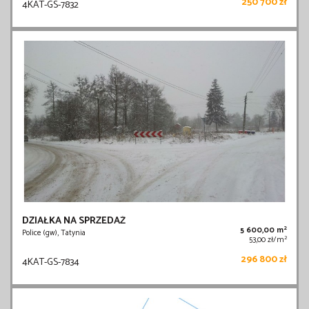
250 700 zł
4KAT-GS-7832
DZIAŁKA NA SPRZEDAŻ
2
5 600,00 m
Police (gw), Tatynia
2
53,00 zł/m
296 800 zł
4KAT-GS-7834